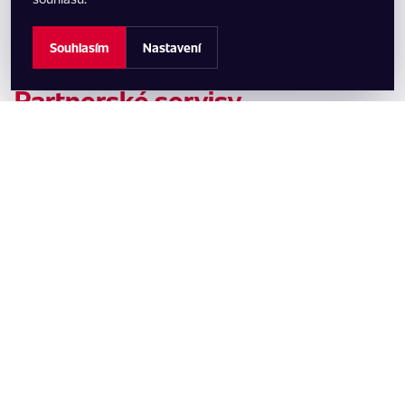
Souhlasím
Nastavení
Partnerské servisy
Licencované autoservisy nabízející naše služby. Ověřte si
dotupnost úpravy vašeho vozidla na
stránkách parametrů
úprav
.
Praha 9 (LPG Praha)
Česko
F.V.Veselého, Praha 9 - Horní Počernice, 19300
Detail partnera