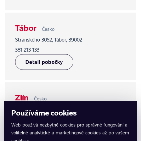
Tábor
Česko
Stránského 3052, Tábor, 39002
381 213 133
Detail pobočky
Zlín
Česko
Tečovská 1131, Zlín – Malenovice, 76302
Používáme cookies
702 633 366
Web používá nezbytné cookies pro správné fungování a
Detail pobočky
volitelné analytické a marketingové cookies až po vašem
souhlasu.