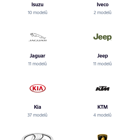
Isuzu
Iveco
10 modelů
2 modelů
Jaguar
Jeep
11 modelů
11 modelů
Kia
KTM
37 modelů
4 modelů