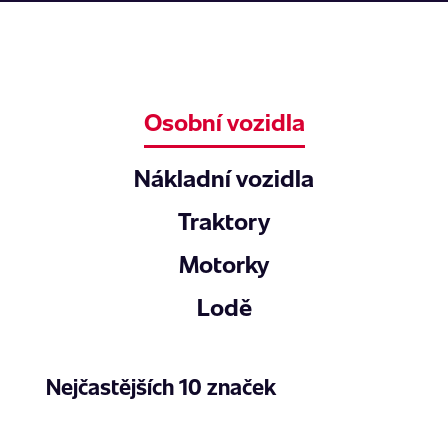
Osobní vozidla
Nákladní vozidla
Traktory
Motorky
Lodě
Nejčastějších 10 značek