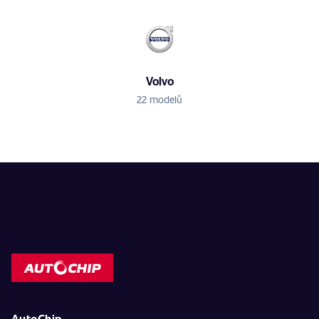
Volvo
22 modelů
AutoChip