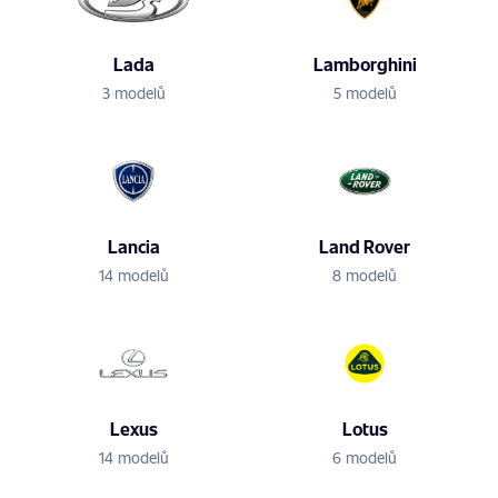
Lada
Lamborghini
3 modelů
5 modelů
Lancia
Land Rover
14 modelů
8 modelů
Lexus
Lotus
14 modelů
6 modelů