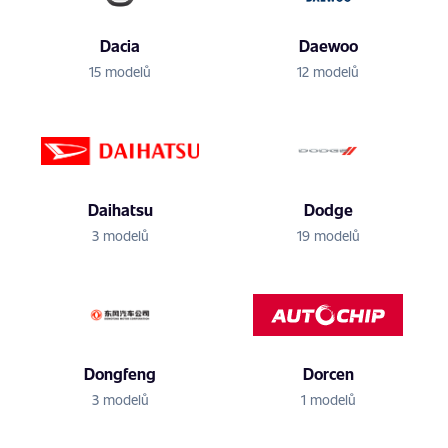
Dacia
Daewoo
15 modelů
12 modelů
Daihatsu
Dodge
3 modelů
19 modelů
Dongfeng
Dorcen
3 modelů
1 modelů