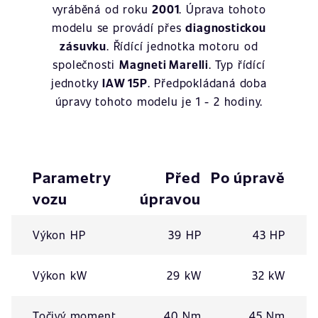
vyráběná od roku
2001
. Úprava tohoto
modelu se provádí přes
diagnostickou
zásuvku
. Řídící jednotka motoru od
společnosti
Magneti Marelli
. Typ řídící
jednotky
IAW 15P
. Předpokládaná doba
úpravy tohoto modelu je 1 - 2 hodiny.
Parametry
Před
Po úpravě
vozu
úpravou
Výkon HP
39 HP
43 HP
Výkon kW
29 kW
32 kW
Točivý moment
40 Nm
45 Nm