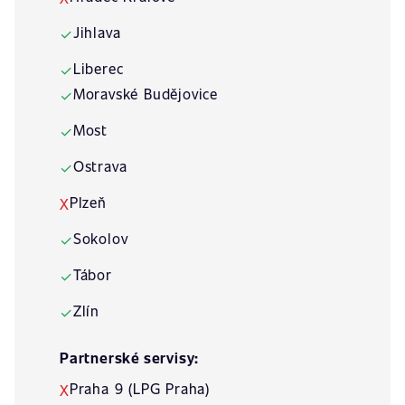
Jihlava
✓
Liberec
✓
Moravské Budějovice
✓
Most
✓
Ostrava
✓
Plzeň
X
Sokolov
✓
Tábor
✓
Zlín
✓
Partnerské servisy:
Praha 9 (LPG Praha)
X