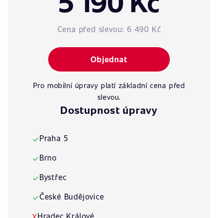
5 190 Kč
Cena před slevou:
6 490 Kč
Objednat
Pro mobilní úpravy platí základní cena před
slevou.
Dostupnost úpravy
Praha 5
✓
Brno
✓
Bystřec
✓
České Budějovice
✓
Hradec Králové
X