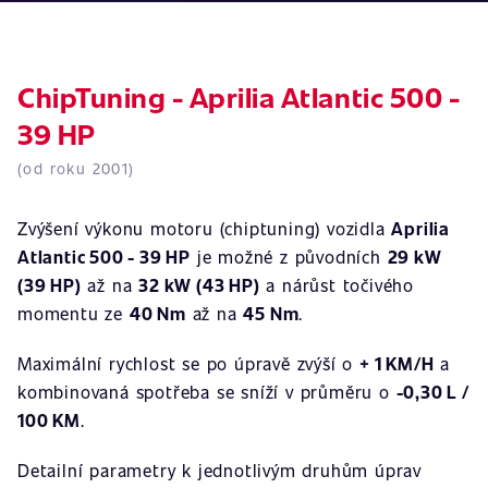
ChipTuning - Aprilia Atlantic 500 -
39 HP
(od roku 2001)
Zvýšení výkonu motoru (chiptuning) vozidla
Aprilia
Atlantic 500 - 39 HP
je možné z původních
29 kW
(39 HP)
až na
32 kW (43 HP)
a nárůst točivého
momentu ze
40 Nm
až na
45 Nm
.
Maximální rychlost se po úpravě zvýší o
+ 1 KM/H
a
kombinovaná spotřeba se sníží v průměru o
-0,30 L /
100 KM
.
Detailní parametry k jednotlivým druhům úprav