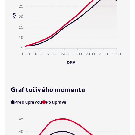
25
kW
20
15
10
5
1000
1600
2300
2900
3500
4100
4800
5500
RPM
Graf točivého momentu
Před úpravou
Po úpravě
45
40