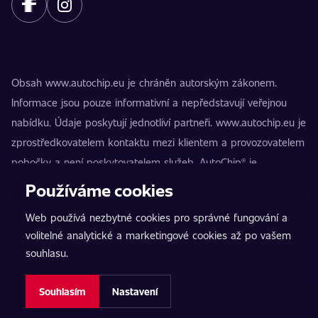
Obsah www.autochip.eu je chráněn autorským zákonem.
Informace jsou pouze informativní a nepředstavují veřejnou
nabídku. Údaje poskytují jednotliví partneři. www.autochip.eu je
zprostředkovatelem kontaktu mezi klientem a provozovatelem
pobočky a není poskytovatelem služeb. AutoChip® je
registrovaná ochranná známka Petra Kučery. Úpravy, které
Používáme cookies
nejsou označeny jako Premium, mohou vést k technické
Web používá nezbytné cookies pro správné fungování a
nezpůsobilosti vozidla k provozu na pozemních komunikacích.
volitelné analytické a marketingové cookies až po vašem
Přesné informace poskytuje vždy konkrétní provozovatel
souhlasu.
pobočky.
Nastavení cookies
Souhlasím
Nastavení