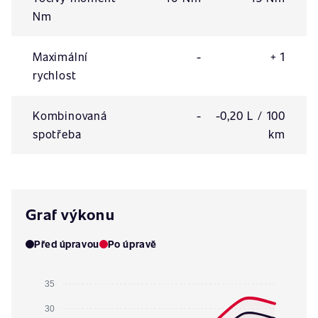
Nm
Maximální
-
+ 1
rychlost
Kombinovaná
-
-0,20 L / 100
spotřeba
km
Graf výkonu
Před úpravou
Po úpravě
35
30