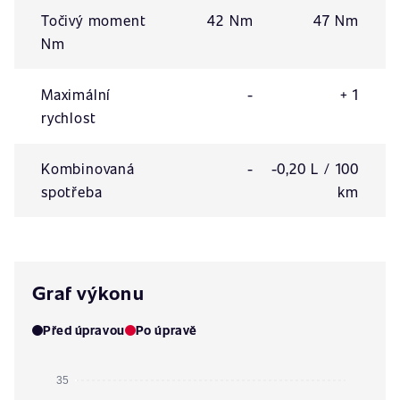
Točivý moment
42 Nm
47 Nm
Nm
Maximální
-
+ 1
rychlost
Kombinovaná
-
-0,20 L / 100
spotřeba
km
Graf výkonu
Před úpravou
Po úpravě
35