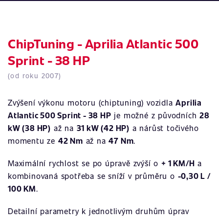
ChipTuning - Aprilia Atlantic 500
Sprint - 38 HP
(od roku 2007)
Zvýšení výkonu motoru (chiptuning) vozidla
Aprilia
Atlantic 500 Sprint - 38 HP
je možné z původních
28
kW (38 HP)
až na
31 kW (42 HP)
a nárůst točivého
momentu ze
42 Nm
až na
47 Nm
.
Maximální rychlost se po úpravě zvýší o
+ 1 KM/H
a
kombinovaná spotřeba se sníží v průměru o
-0,30 L /
100 KM
.
Detailní parametry k jednotlivým druhům úprav