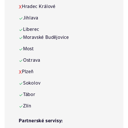
Hradec Králové
X
Jihlava
✓
Liberec
✓
Moravské Budějovice
✓
Most
✓
Ostrava
✓
Plzeň
X
Sokolov
✓
Tábor
✓
Zlín
✓
Partnerské servisy: