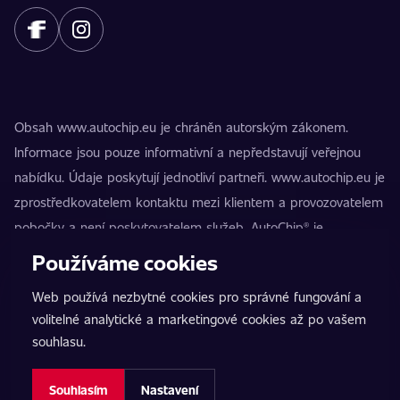
Obsah www.autochip.eu je chráněn autorským zákonem.
Informace jsou pouze informativní a nepředstavují veřejnou
nabídku. Údaje poskytují jednotliví partneři. www.autochip.eu je
zprostředkovatelem kontaktu mezi klientem a provozovatelem
pobočky a není poskytovatelem služeb. AutoChip® je
registrovaná ochranná známka Petra Kučery. Úpravy, které
Používáme cookies
nejsou označeny jako Premium, mohou vést k technické
Web používá nezbytné cookies pro správné fungování a
nezpůsobilosti vozidla k provozu na pozemních komunikacích.
volitelné analytické a marketingové cookies až po vašem
Přesné informace poskytuje vždy konkrétní provozovatel
souhlasu.
pobočky.
Nastavení cookies
Souhlasím
Nastavení