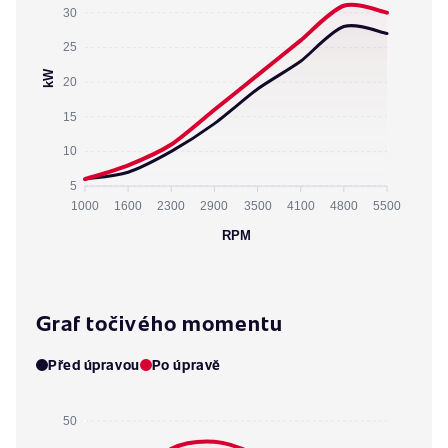
30
25
kW
20
15
10
5
1000
1600
2300
2900
3500
4100
4800
5500
RPM
Graf točivého momentu
Před úpravou
Po úpravě
50