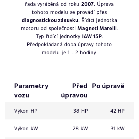
řada vyráběná od roku
2007
. Úprava
tohoto modelu se provádí přes
diagnostickou zásuvku
. Řídící jednotka
motoru od společnosti
Magneti Marelli
.
Typ řídící jednotky
IAW 15P
.
Předpokládaná doba úpravy tohoto
modelu je 1 - 2 hodiny.
Parametry
Před
Po úpravě
vozu
úpravou
Výkon HP
38 HP
42 HP
Výkon kW
28 kW
31 kW