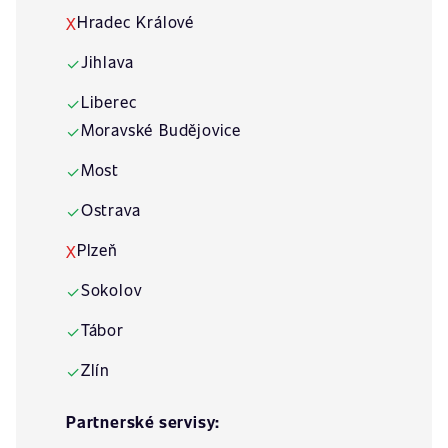
Hradec Králové
X
Jihlava
✓
Liberec
✓
Moravské Budějovice
✓
Most
✓
Ostrava
✓
Plzeň
X
Sokolov
✓
Tábor
✓
Zlín
✓
Partnerské servisy: