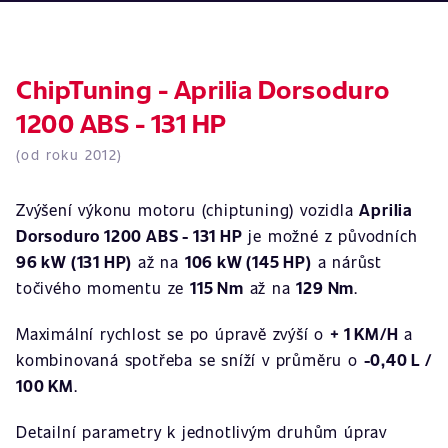
ChipTuning - Aprilia Dorsoduro
1200 ABS - 131 HP
(od roku 2012)
Zvýšení výkonu motoru (chiptuning) vozidla
Aprilia
Dorsoduro 1200 ABS - 131 HP
je možné z původních
96 kW (131 HP)
až na
106 kW (145 HP)
a nárůst
točivého momentu ze
115 Nm
až na
129 Nm
.
Maximální rychlost se po úpravě zvýší o
+ 1 KM/H
a
kombinovaná spotřeba se sníží v průměru o
-0,40 L /
100 KM
.
Detailní parametry k jednotlivým druhům úprav