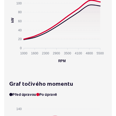
100
80
kW
60
40
20
0
1000
1600
2300
2900
3500
4100
4800
5500
RPM
Graf točivého momentu
Před úpravou
Po úpravě
140