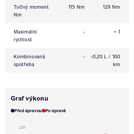
Točivý moment
115 Nm
129 Nm
Nm
Maximální
-
+ 1
rychlost
Kombinovaná
-
-0,20 L / 100
spotřeba
km
Graf výkonu
Před úpravou
Po úpravě
120