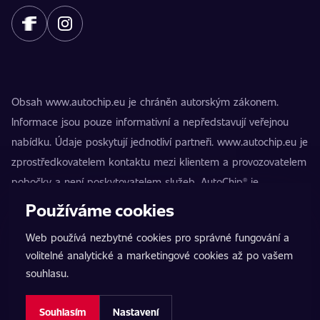
Obsah www.autochip.eu je chráněn autorským zákonem.
Informace jsou pouze informativní a nepředstavují veřejnou
nabídku. Údaje poskytují jednotliví partneři. www.autochip.eu je
zprostředkovatelem kontaktu mezi klientem a provozovatelem
pobočky a není poskytovatelem služeb. AutoChip® je
registrovaná ochranná známka Petra Kučery. Úpravy, které
Používáme cookies
nejsou označeny jako Premium, mohou vést k technické
Web používá nezbytné cookies pro správné fungování a
nezpůsobilosti vozidla k provozu na pozemních komunikacích.
volitelné analytické a marketingové cookies až po vašem
Přesné informace poskytuje vždy konkrétní provozovatel
souhlasu.
pobočky.
Nastavení cookies
Souhlasím
Nastavení