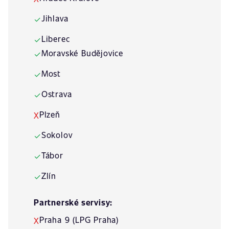
Jihlava
✓
Liberec
✓
Moravské Budějovice
✓
Most
✓
Ostrava
✓
Plzeň
X
Sokolov
✓
Tábor
✓
Zlín
✓
Partnerské servisy:
Praha 9 (LPG Praha)
X