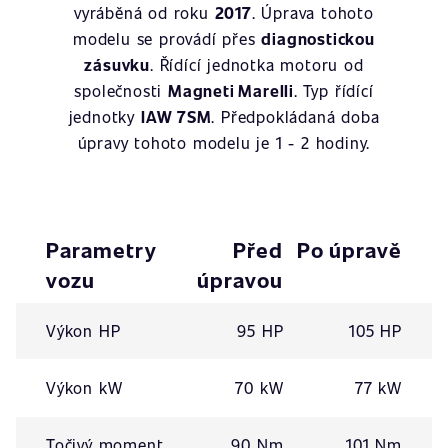
vyráběná od roku
2017
. Úprava tohoto
modelu se provádí přes
diagnostickou
zásuvku
. Řídící jednotka motoru od
společnosti
Magneti Marelli
. Typ řídící
jednotky
IAW 7SM
. Předpokládaná doba
úpravy tohoto modelu je 1 - 2 hodiny.
Parametry
Před
Po úpravě
vozu
úpravou
Výkon HP
95 HP
105 HP
Výkon kW
70 kW
77 kW
Točivý moment
90 Nm
101 Nm