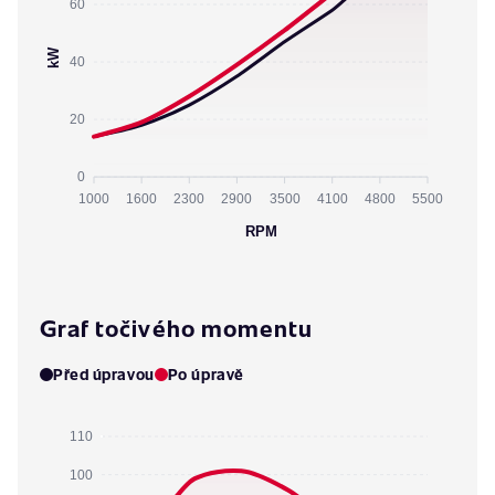
60
kW
40
20
0
1000
1600
2300
2900
3500
4100
4800
5500
RPM
Graf točivého momentu
Před úpravou
Po úpravě
110
100