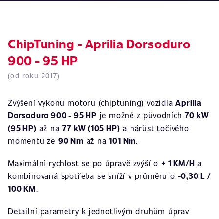
ChipTuning - Aprilia Dorsoduro
900 - 95 HP
(od roku 2017)
Zvýšení výkonu motoru (chiptuning) vozidla
Aprilia
Dorsoduro 900 - 95 HP
je možné z původních
70 kW
(95 HP)
až na
77 kW (105 HP)
a nárůst točivého
momentu ze
90 Nm
až na
101 Nm
.
Maximální rychlost se po úpravě zvýší o
+ 1 KM/H
a
kombinovaná spotřeba se sníží v průměru o
-0,30 L /
100 KM
.
Detailní parametry k jednotlivým druhům úprav