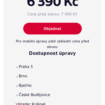
6 390 Kč
Cena před slevou:
7 990 Kč
Objednat
Pro mobilní úpravy platí základní cena před
slevou.
Dostupnost úpravy
Praha 5
✓
Brno
✓
Bystřec
✓
České Budějovice
✓
Hradec Králové
X