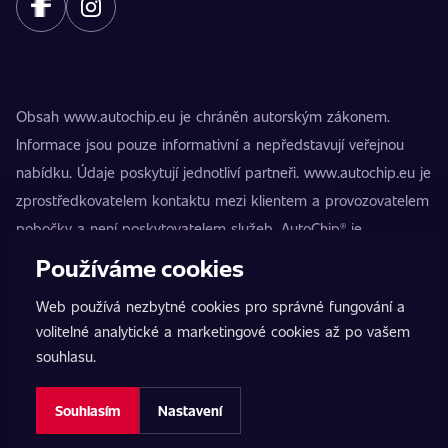
Obsah www.autochip.eu je chráněn autorským zákonem.
Informace jsou pouze informativní a nepředstavují veřejnou
nabídku. Údaje poskytují jednotliví partneři. www.autochip.eu je
zprostředkovatelem kontaktu mezi klientem a provozovatelem
pobočky a není poskytovatelem služeb. AutoChip® je
registrovaná ochranná známka Petra Kučery. Úpravy, které
Používáme cookies
nejsou označeny jako Premium, mohou vést k technické
Web používá nezbytné cookies pro správné fungování a
nezpůsobilosti vozidla k provozu na pozemních komunikacích.
volitelné analytické a marketingové cookies až po vašem
Přesné informace poskytuje vždy konkrétní provozovatel
souhlasu.
pobočky.
Nastavení cookies
Souhlasím
Nastavení