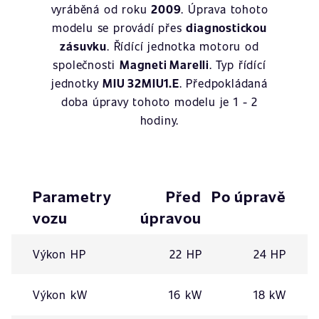
vyráběná od roku
2009
. Úprava tohoto
modelu se provádí přes
diagnostickou
zásuvku
. Řídící jednotka motoru od
společnosti
Magneti Marelli
. Typ řídící
jednotky
MIU 32MIU1.E
. Předpokládaná
doba úpravy tohoto modelu je 1 - 2
hodiny.
Parametry
Před
Po úpravě
vozu
úpravou
Výkon HP
22 HP
24 HP
Výkon kW
16 kW
18 kW