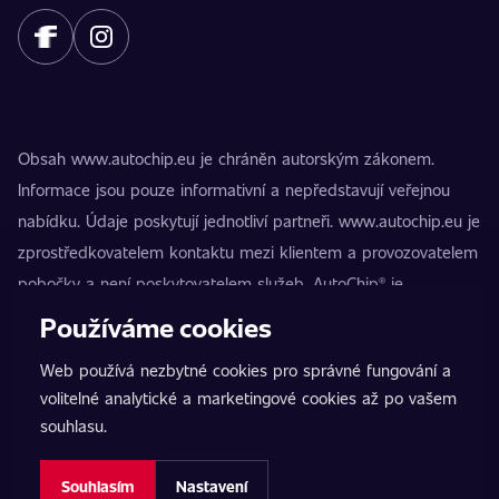
Obsah www.autochip.eu je chráněn autorským zákonem.
Informace jsou pouze informativní a nepředstavují veřejnou
nabídku. Údaje poskytují jednotliví partneři. www.autochip.eu je
zprostředkovatelem kontaktu mezi klientem a provozovatelem
pobočky a není poskytovatelem služeb. AutoChip® je
registrovaná ochranná známka Petra Kučery. Úpravy, které
Používáme cookies
nejsou označeny jako Premium, mohou vést k technické
Web používá nezbytné cookies pro správné fungování a
nezpůsobilosti vozidla k provozu na pozemních komunikacích.
volitelné analytické a marketingové cookies až po vašem
Přesné informace poskytuje vždy konkrétní provozovatel
souhlasu.
pobočky.
Nastavení cookies
Souhlasím
Nastavení