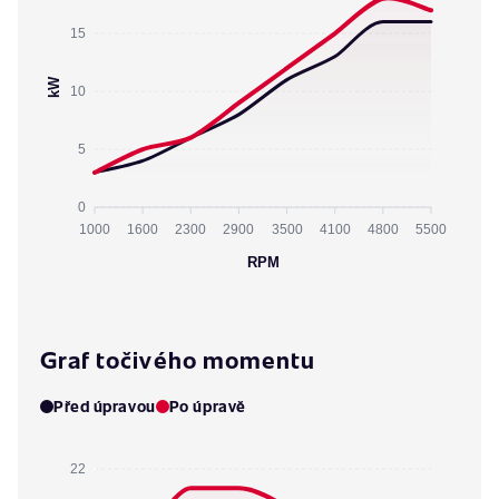
15
kW
10
5
0
1000
1600
2300
2900
3500
4100
4800
5500
RPM
Graf točivého momentu
Před úpravou
Po úpravě
22