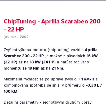
ChipTuning - Aprilia Scarabeo 200
- 22 HP
(od roku 2009)
Zvýšení výkonu motoru (chiptuning) vozidla
Aprilia
Scarabeo 200 - 22 HP
je možné z původních
16 kW
(22 HP)
až na
18 kW (24 HP)
a nárůst točivého
momentu ze
19 Nm
až na
21 Nm
.
Maximální rychlost se po úpravě zvýší o
+ 1 KM/H
a
kombinovaná spotřeba se sníží v průměru o
-0,30 L /
100 KM
.
Detailní parametry k jednotlivým druhům úprav