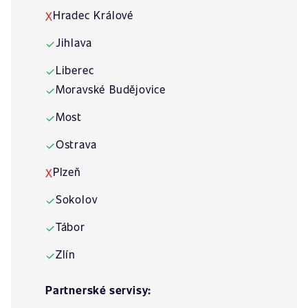
Hradec Králové
X
Jihlava
✓
Liberec
✓
Moravské Budějovice
✓
Most
✓
Ostrava
✓
Plzeň
X
Sokolov
✓
Tábor
✓
Zlín
✓
Partnerské servisy: