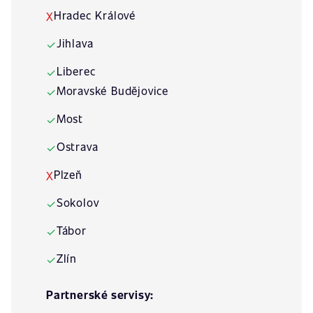
Hradec Králové
X
Jihlava
✓
Liberec
✓
Moravské Budějovice
✓
Most
✓
Ostrava
✓
Plzeň
X
Sokolov
✓
Tábor
✓
Zlín
✓
Partnerské servisy: