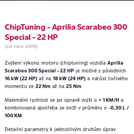
ChipTuning - Aprilia Scarabeo 300
Special - 22 HP
(od roku 2009)
Zvýšení výkonu motoru (chiptuning) vozidla
Aprilia
Scarabeo 300 Special - 22 HP
je možné z původních
16 kW (22 HP)
až na
18 kW (24 HP)
a nárůst točivého
momentu ze
22 Nm
až na
25 Nm
.
Maximální rychlost se po úpravě zvýší o
+ 1 KM/H
a
kombinovaná spotřeba se sníží v průměru o
-0,30 L /
100 KM
.
Detailní parametry k jednotlivým druhům úprav