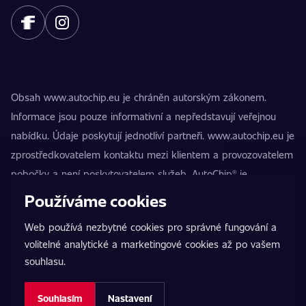
Obsah www.autochip.eu je chráněn autorským zákonem.
Informace jsou pouze informativní a nepředstavují veřejnou
nabídku. Údaje poskytují jednotliví partneři. www.autochip.eu je
zprostředkovatelem kontaktu mezi klientem a provozovatelem
pobočky a není poskytovatelem služeb. AutoChip® je
registrovaná ochranná známka Petra Kučery. Úpravy, které
Používáme cookies
nejsou označeny jako Premium, mohou vést k technické
Web používá nezbytné cookies pro správné fungování a
nezpůsobilosti vozidla k provozu na pozemních komunikacích.
volitelné analytické a marketingové cookies až po vašem
Přesné informace poskytuje vždy konkrétní provozovatel
souhlasu.
pobočky.
Nastavení cookies
Souhlasím
Nastavení