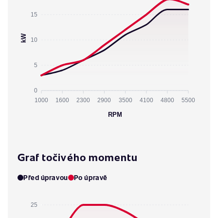
15
kW
10
5
0
1000
1600
2300
2900
3500
4100
4800
5500
RPM
Graf točivého momentu
Před úpravou
Po úpravě
25