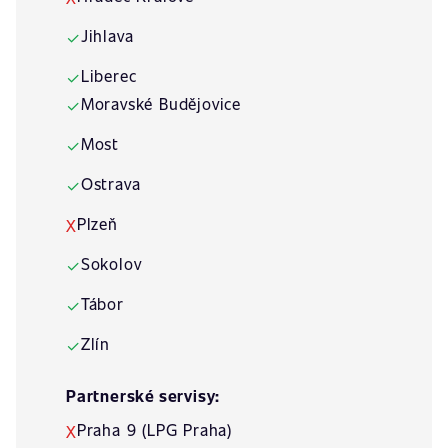
Jihlava
✓
Liberec
✓
Moravské Budějovice
✓
Most
✓
Ostrava
✓
Plzeň
X
Sokolov
✓
Tábor
✓
Zlín
✓
Partnerské servisy:
Praha 9 (LPG Praha)
X