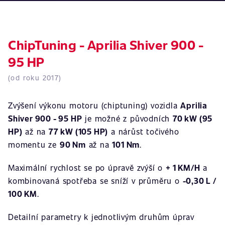
ChipTuning - Aprilia Shiver 900 -
95 HP
(od roku 2017)
Zvýšení výkonu motoru (chiptuning) vozidla
Aprilia
Shiver 900 - 95 HP
je možné z původních
70 kW (95
HP)
až na
77 kW (105 HP)
a nárůst točivého
momentu ze
90 Nm
až na
101 Nm
.
Maximální rychlost se po úpravě zvýší o
+ 1 KM/H
a
kombinovaná spotřeba se sníží v průměru o
-0,30 L /
100 KM
.
Detailní parametry k jednotlivým druhům úprav