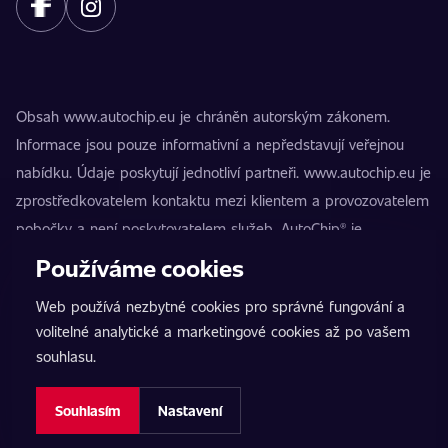
Obsah www.autochip.eu je chráněn autorským zákonem.
Informace jsou pouze informativní a nepředstavují veřejnou
nabídku. Údaje poskytují jednotliví partneři. www.autochip.eu je
zprostředkovatelem kontaktu mezi klientem a provozovatelem
pobočky a není poskytovatelem služeb. AutoChip® je
registrovaná ochranná známka Petra Kučery. Úpravy, které
Používáme cookies
nejsou označeny jako Premium, mohou vést k technické
Web používá nezbytné cookies pro správné fungování a
nezpůsobilosti vozidla k provozu na pozemních komunikacích.
volitelné analytické a marketingové cookies až po vašem
Přesné informace poskytuje vždy konkrétní provozovatel
souhlasu.
pobočky.
Nastavení cookies
Souhlasím
Nastavení