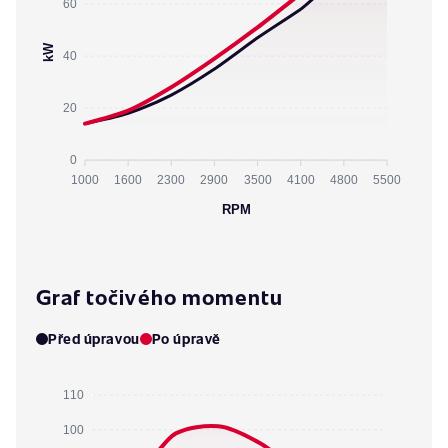
60
kW
40
20
0
1000
1600
2300
2900
3500
4100
4800
5500
RPM
Graf točivého momentu
Před úpravou
Po úpravě
110
100