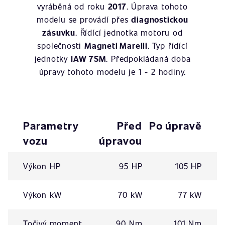
vyráběná od roku
2017
. Úprava tohoto
modelu se provádí přes
diagnostickou
zásuvku
. Řídící jednotka motoru od
společnosti
Magneti Marelli
. Typ řídící
jednotky
IAW 7SM
. Předpokládaná doba
úpravy tohoto modelu je 1 - 2 hodiny.
Parametry
Před
Po úpravě
vozu
úpravou
Výkon HP
95 HP
105 HP
Výkon kW
70 kW
77 kW
Točivý moment
90 Nm
101 Nm