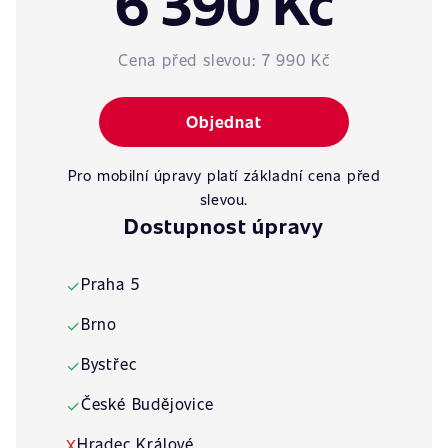
6 390 Kč
Cena před slevou:
7 990 Kč
Objednat
Pro mobilní úpravy platí základní cena před
slevou.
Dostupnost úpravy
Praha 5
✓
Brno
✓
Bystřec
✓
České Budějovice
✓
Hradec Králové
X