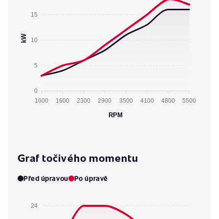
15
kW
10
5
0
1000
1600
2300
2900
3500
4100
4800
5500
RPM
Graf točivého momentu
Před úpravou
Po úpravě
24