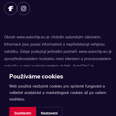
Obsah www.autochip.eu je chráněn autorským zákonem.
Informace jsou pouze informativní a nepředstavují veřejnou
nabídku. Údaje poskytují jednotliví partneři. www.autochip.eu je
zprostředkovatelem kontaktu mezi klientem a provozovatelem
pobočky a není poskytovatelem služeb. AutoChip® je
registrovaná ochranná známka Petra Kučery. Úpravy, které
Používáme cookies
nejsou označeny jako Premium, mohou vést k technické
Web používá nezbytné cookies pro správné fungování a
nezpůsobilosti vozidla k provozu na pozemních komunikacích.
volitelné analytické a marketingové cookies až po vašem
Přesné informace poskytuje vždy konkrétní provozovatel
souhlasu.
pobočky.
Nastavení cookies
Souhlasím
Nastavení