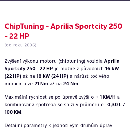
ChipTuning - Aprilia Sportcity 250
- 22 HP
(od roku 2006)
Zvýšení výkonu motoru (chiptuning) vozidla
Aprilia
Sportcity 250 - 22 HP
je možné z původních
16 kW
(22 HP)
až na
18 kW (24 HP)
a nárůst točivého
momentu ze
21 Nm
až na
24 Nm
.
Maximální rychlost se po úpravě zvýší o
+ 1 KM/H
a
kombinovaná spotřeba se sníží v průměru o
-0,30 L /
100 KM
.
Detailní parametry k jednotlivým druhům úprav