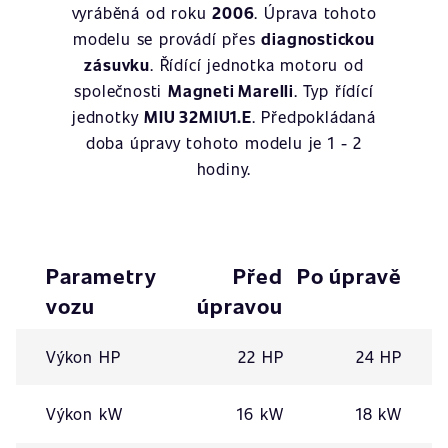
vyráběná od roku
2006
. Úprava tohoto
modelu se provádí přes
diagnostickou
zásuvku
. Řídící jednotka motoru od
společnosti
Magneti Marelli
. Typ řídící
jednotky
MIU 32MIU1.E
. Předpokládaná
doba úpravy tohoto modelu je 1 - 2
hodiny.
Parametry
Před
Po úpravě
vozu
úpravou
Výkon HP
22 HP
24 HP
Výkon kW
16 kW
18 kW