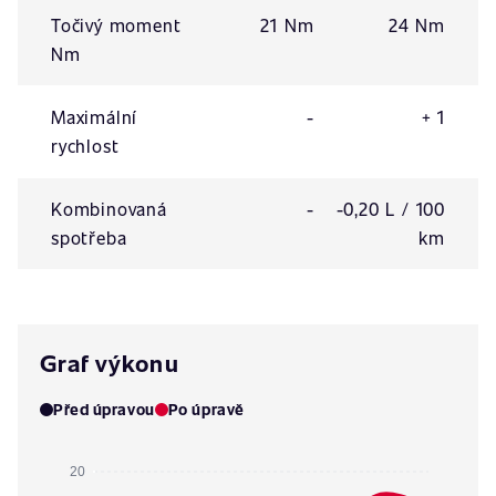
Točivý moment
21 Nm
24 Nm
Nm
Maximální
-
+ 1
rychlost
Kombinovaná
-
-0,20 L / 100
spotřeba
km
Graf výkonu
Před úpravou
Po úpravě
20