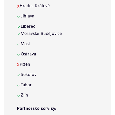
Hradec Králové
X
Jihlava
✓
Liberec
✓
Moravské Budějovice
✓
Most
✓
Ostrava
✓
Plzeň
X
Sokolov
✓
Tábor
✓
Zlín
✓
Partnerské servisy: