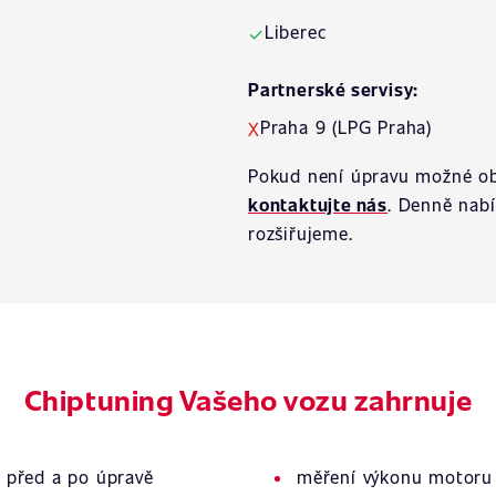
Liberec
✓
Partnerské servisy:
Praha 9 (LPG Praha)
X
Pokud není úpravu možné ob
kontaktujte nás
. Denně nab
rozšiřujeme.
Chiptuning Vašeho vozu zahrnuje
 před a po úpravě
měření výkonu motoru 