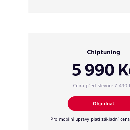
Chiptuning
5 990 K
Cena před slevou:
7 490 
Objednat
Pro mobilní úpravy platí základní cena