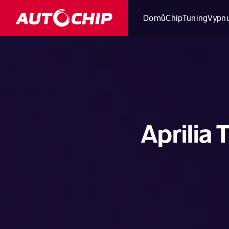
Domů
ChipTuning
Vypnu
Aprilia 