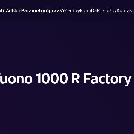
tí AdBlue
Parametry úprav
Měření výkonu
Další služby
Kontak
Tuono 1000 R Factory