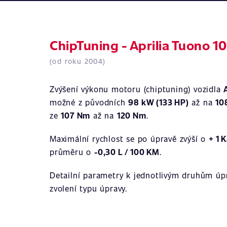
ChipTuning - Aprilia Tuono 10
(od roku 2004)
Zvýšení výkonu motoru (chiptuning) vozidla
možné z původních
98 kW (133 HP)
až na
10
ze
107 Nm
až na
120 Nm
.
Maximální rychlost se po úpravě zvýší o
+ 1 
průměru o
-0,30 L / 100 KM
.
Detailní parametry k jednotlivým druhům úpr
zvolení typu úpravy.