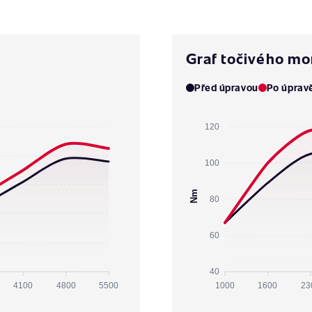
Graf točivého m
Před úpravou
Po úprav
120
100
Nm
80
60
40
4100
4800
5500
1000
1600
23