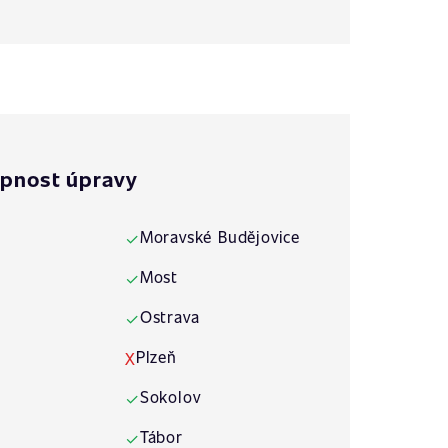
pnost úpravy
Moravské Budějovice
✓
Most
✓
Ostrava
✓
Plzeň
X
Sokolov
✓
Tábor
✓