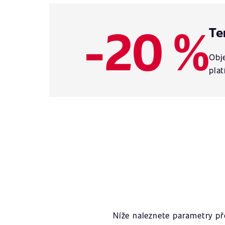
-20 %
Te
Obje
plat
Níže naleznete parametry p