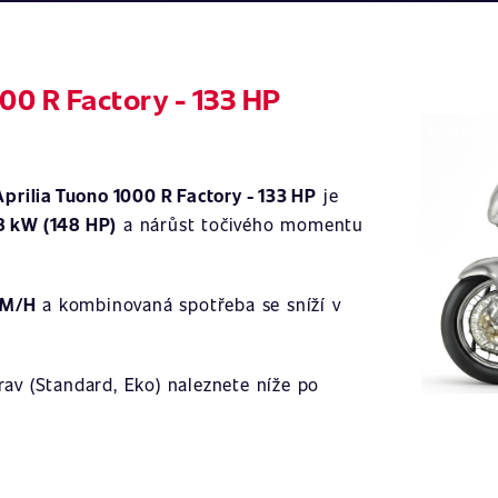
00 R Factory - 133 HP
Ilustrační 
Aprilia Tuono 1000 R Factory - 133 HP
je
8 kW (148 HP)
a nárůst točivého momentu
KM/H
a kombinovaná spotřeba se sníží v
av (Standard, Eko) naleznete níže po