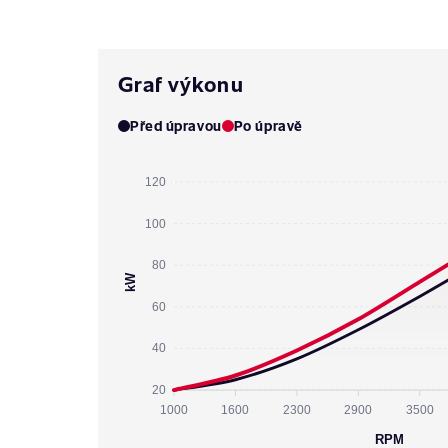
Graf výkonu
Před úpravou
Po úpravě
120
100
80
kW
60
40
20
1000
1600
2300
2900
3500
RPM