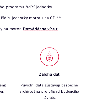
ího programu řídící jednotky
 řídící jednotky motoru na CD ***
ky na motor.
Dozvědět se více >
Záloha dat
ěnit
Původní data zůstávají bezpečně
ou.
archivována pro případ budoucího
návratu.