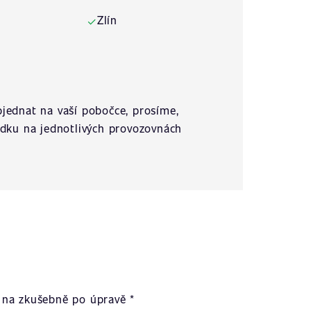
Zlín
✓
jednat na vaší pobočce, prosíme,
ídku na jednotlivých provozovnách
na zkušebně po úpravě *