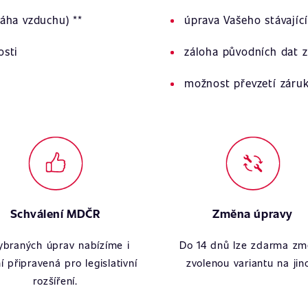
áha vzduchu) **
úprava Vašeho stávajíc
osti
záloha původních dat z
možnost převzetí záru
Schválení MDČR
Změna úpravy
ybraných úprav nabízíme i
Do 14 dnů lze zdarma zm
í připravená pro legislativní
zvolenou variantu na jin
rozšíření.