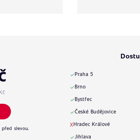
Dostu
č
Praha 5
✓
Brno
✓
Kč
Bystřec
✓
České Budějovice
✓
Hradec Králové
X
 před slevou.
Jihlava
✓