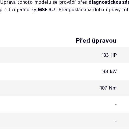
. Úprava tohoto modelu se provádí přes
diagnostickou zá
yp řídící jednotky
MSE 3.7
. Předpokládaná doba úpravy toh
Před úpravou
133 HP
98 kW
107 Nm
-
-