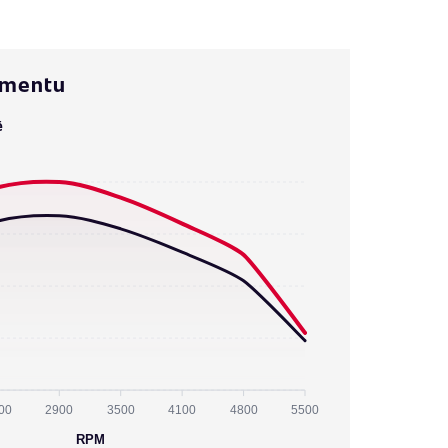
omentu
ě
00
2900
3500
4100
4800
5500
RPM