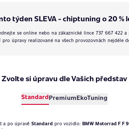
nto týden SLEVA - chiptuning o 20 % l
dnejte se online nebo na zákaznické lince 737 667 422 a 
í pro úpravy realizované na všech provozovnách nejdéle d
Zvolte si úpravu dle Vašich představ
Standard
Premium
EkoTuning
ed a po úpravě
Standard
pro vozidlo:
BMW Motorrad F F 9