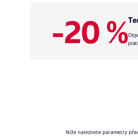
-20 %
Te
Obje
plat
Níže naleznete parametry př