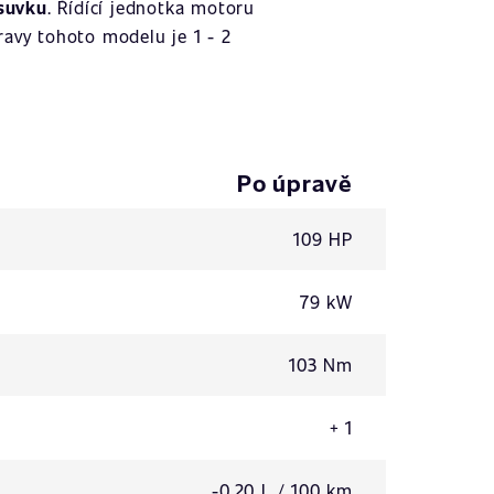
suvku
. Řídící jednotka motoru
avy tohoto modelu je 1 - 2
Po úpravě
109 HP
79 kW
103 Nm
+ 1
-0,20 L / 100 km