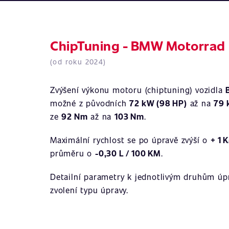
ChipTuning - BMW Motorrad 
(od roku 2024)
Zvýšení výkonu motoru (chiptuning) vozidla
možné z původních
72 kW (98 HP)
až na
79 
ze
92 Nm
až na
103 Nm
.
Maximální rychlost se po úpravě zvýší o
+ 1 
průměru o
-0,30 L / 100 KM
.
Detailní parametry k jednotlivým druhům úpr
zvolení typu úpravy.