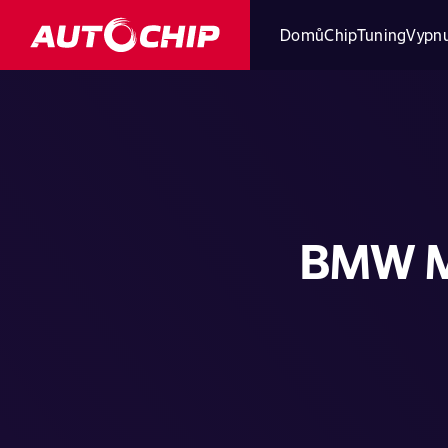
Domů
ChipTuning
Vypnu
BMW Mo