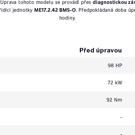
. Úprava tohoto modelu se provádí přes
diagnostickou zá
 řídící jednotky
ME17.2.42 BMS-O
. Předpokládaná doba úpr
hodiny.
Před úpravou
98 HP
72 kW
92 Nm
-
-