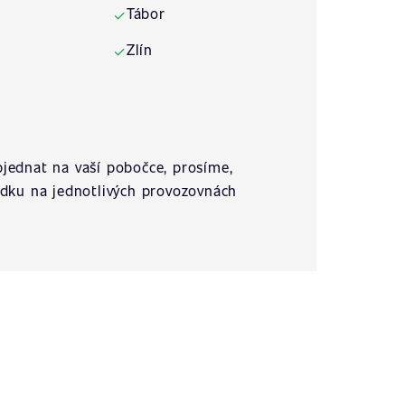
Tábor
✓
Zlín
✓
jednat na vaší pobočce, prosíme,
ídku na jednotlivých provozovnách