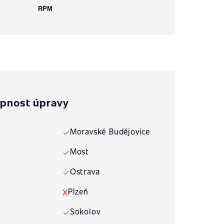
RPM
pnost úpravy
Moravské Budějovice
✓
Most
✓
Ostrava
✓
Plzeň
X
Sokolov
✓