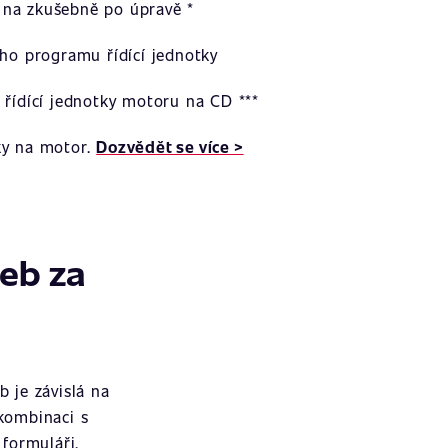
na zkušebně po úpravě *
ího programu řídící jednotky
 řídící jednotky motoru na CD ***
ky na motor.
Dozvědět se více >
žeb za
 je závislá na
 kombinaci s
formuláři.