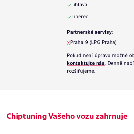
Jihlava
✓
Liberec
✓
Partnerské servisy:
Praha 9 (LPG Praha)
X
Pokud není úpravu možné ob
kontaktujte nás
. Denně nab
rozšiřujeme.
Chiptuning Vašeho vozu zahrnuje