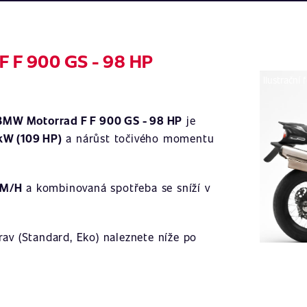
F F 900 GS - 98 HP
Ilustrační 
BMW Motorrad F F 900 GS - 98 HP
je
kW (109 HP)
a nárůst točivého momentu
KM/H
a kombinovaná spotřeba se sníží v
av (Standard, Eko) naleznete níže po