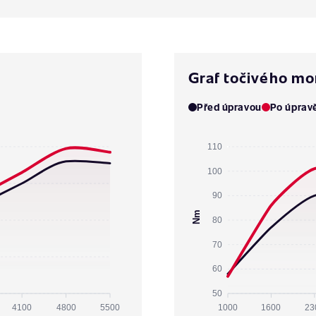
Graf točivého m
Před úpravou
Po úprav
110
100
90
Nm
80
70
60
50
4100
4800
5500
1000
1600
23