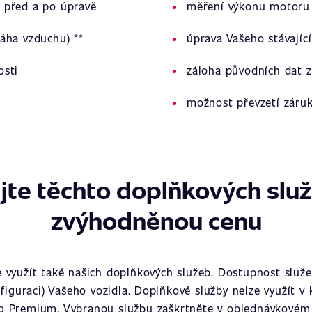
 před a po úpravě
měření výkonu motoru 
áha vzduchu) **
úprava Vašeho stávajíc
osti
záloha původních dat z
možnost převzetí záru
jte těchto doplňkových slu
zvýhodněnou cenu
využít také našich doplňkových služeb. Dostupnost služeb
figuraci) Vašeho vozidla. Doplňkové služby nelze využít v
g Premium. Vybranou službu zaškrtněte v objednávkovém 