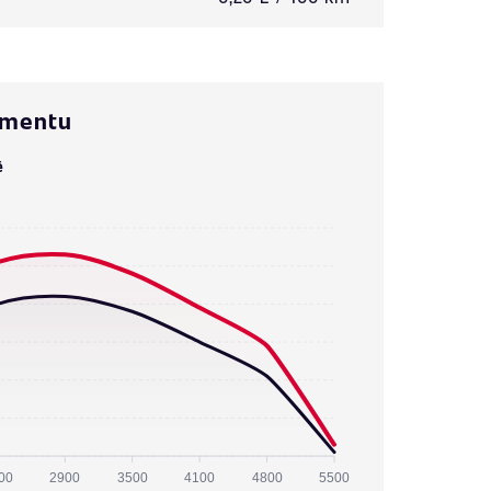
omentu
ě
00
2900
3500
4100
4800
5500