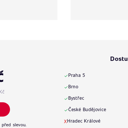
Dostu
č
Praha 5
✓
Brno
✓
Kč
Bystřec
✓
České Budějovice
✓
Hradec Králové
X
 před slevou.