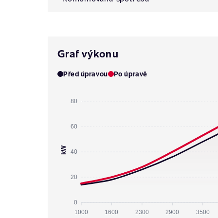
Graf výkonu
Před úpravou
Po úpravě
80
60
kW
40
20
0
1000
1600
2300
2900
3500