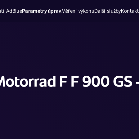
tí AdBlue
Parametry úprav
Měření výkonu
Další služby
Kontak
torrad F F 900 GS 