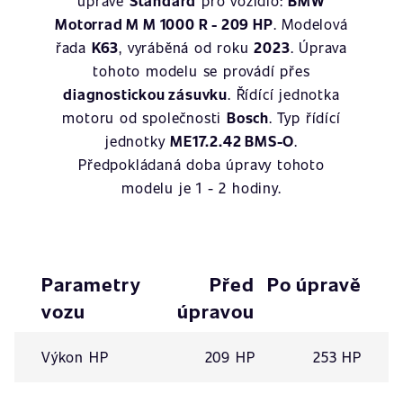
úpravě
Standard
pro vozidlo:
BMW
Motorrad M M 1000 R - 209 HP
. Modelová
řada
K63
, vyráběná od roku
2023
. Úprava
tohoto modelu se provádí přes
diagnostickou zásuvku
. Řídící jednotka
motoru od společnosti
Bosch
. Typ řídící
jednotky
ME17.2.42 BMS-O
.
Předpokládaná doba úpravy tohoto
modelu je 1 - 2 hodiny.
Parametry
Před
Po úpravě
vozu
úpravou
Výkon HP
209 HP
253 HP