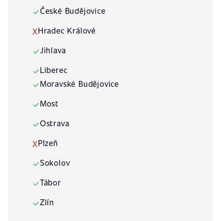
České Budějovice
✓
Hradec Králové
X
Jihlava
✓
Liberec
✓
Moravské Budějovice
✓
Most
✓
Ostrava
✓
Plzeň
X
Sokolov
✓
Tábor
✓
Zlín
✓