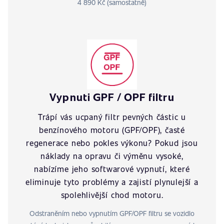
4 890 Kč (samostatně)
Vypnuti GPF / OPF filtru
Trápí vás ucpaný filtr pevných částic u
benzínového motoru (GPF/OPF), časté
regenerace nebo pokles výkonu? Pokud jsou
náklady na opravu či výměnu vysoké,
nabízíme jeho softwarové vypnutí, které
eliminuje tyto problémy a zajistí plynulejší a
spolehlivější chod motoru.
Odstraněním nebo vypnutím GPF/OPF filtru se vozidlo