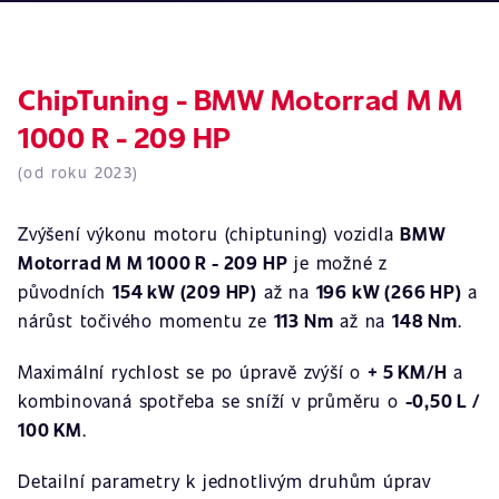
ChipTuning - BMW Motorrad M M
1000 R - 209 HP
(od roku 2023)
Zvýšení výkonu motoru (chiptuning) vozidla
BMW
Motorrad M M 1000 R - 209 HP
je možné z
původních
154 kW (209 HP)
až na
196 kW (266 HP)
a
nárůst točivého momentu ze
113 Nm
až na
148 Nm
.
Maximální rychlost se po úpravě zvýší o
+ 5 KM/H
a
kombinovaná spotřeba se sníží v průměru o
-0,50 L /
100 KM
.
Detailní parametry k jednotlivým druhům úprav