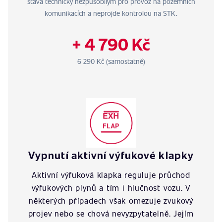
stává technicky nezpůsobilým pro provoz na pozemních
komunikacích a neprojde kontrolou na STK.
+ 4 790 Kč
6 290 Kč (samostatně)
Vypnutí aktivní výfukové klapky
Aktivní výfuková klapka reguluje průchod
výfukových plynů a tím i hlučnost vozu. V
některých případech však omezuje zvukový
projev nebo se chová nevyzpytatelně. Jejím