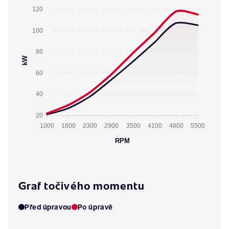
120
100
80
kW
60
40
20
1000
1600
2300
2900
3500
4100
4800
5500
RPM
Graf točivého momentu
Před úpravou
Po úpravě