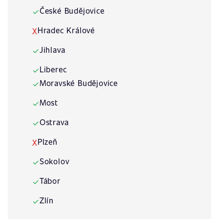
České Budějovice
✓
Hradec Králové
X
Jihlava
✓
Liberec
✓
Moravské Budějovice
✓
Most
✓
Ostrava
✓
Plzeň
X
Sokolov
✓
Tábor
✓
Zlín
✓