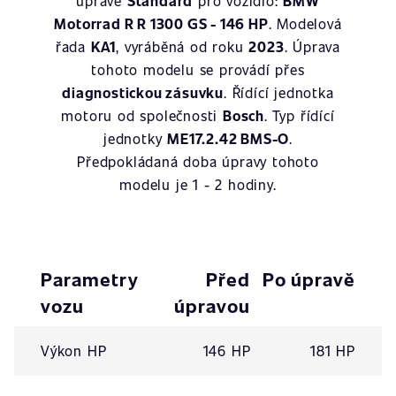
úpravě
Standard
pro vozidlo:
BMW
Motorrad R R 1300 GS - 146 HP
. Modelová
řada
KA1
, vyráběná od roku
2023
. Úprava
tohoto modelu se provádí přes
diagnostickou zásuvku
. Řídící jednotka
motoru od společnosti
Bosch
. Typ řídící
jednotky
ME17.2.42 BMS-O
.
Předpokládaná doba úpravy tohoto
modelu je 1 - 2 hodiny.
Parametry
Před
Po úpravě
vozu
úpravou
Výkon HP
146 HP
181 HP