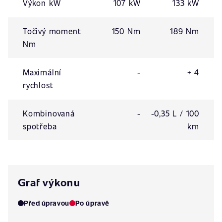
Výkon kW
107 kW
133 kW
Točivý moment
150 Nm
189 Nm
Nm
Maximální
-
+ 4
rychlost
Kombinovaná
-
-0,35 L / 100
spotřeba
km
Graf výkonu
Před úpravou
Po úpravě