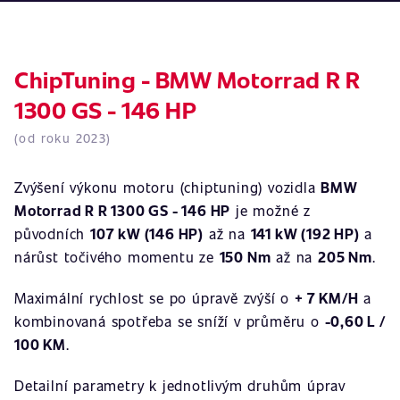
ChipTuning - BMW Motorrad R R
1300 GS - 146 HP
(od roku 2023)
Zvýšení výkonu motoru (chiptuning) vozidla
BMW
Motorrad R R 1300 GS - 146 HP
je možné z
původních
107 kW (146 HP)
až na
141 kW (192 HP)
a
nárůst točivého momentu ze
150 Nm
až na
205 Nm
.
Maximální rychlost se po úpravě zvýší o
+ 7 KM/H
a
kombinovaná spotřeba se sníží v průměru o
-0,60 L /
100 KM
.
Detailní parametry k jednotlivým druhům úprav