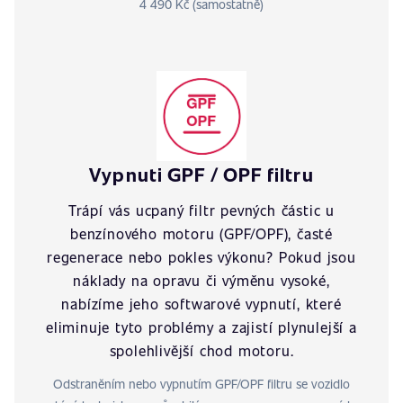
4 490 Kč (samostatně)
Vypnuti GPF / OPF filtru
Trápí vás ucpaný filtr pevných částic u
benzínového motoru (GPF/OPF), časté
regenerace nebo pokles výkonu? Pokud jsou
náklady na opravu či výměnu vysoké,
nabízíme jeho softwarové vypnutí, které
eliminuje tyto problémy a zajistí plynulejší a
spolehlivější chod motoru.
Odstraněním nebo vypnutím GPF/OPF filtru se vozidlo