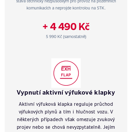
stává technicky nezpůsobilým pro provoz na pozemních
komunikacích a neprojde kontrolou na STK.
+ 4 490 Kč
5 990 Kč (samostatně)
Vypnutí aktivní výfukové klapky
Aktivní výfuková klapka reguluje průchod
výfukových plynů a tím i hlučnost vozu. V
některých případech však omezuje zvukový
projev nebo se chová nevyzpytatelně. Jejím