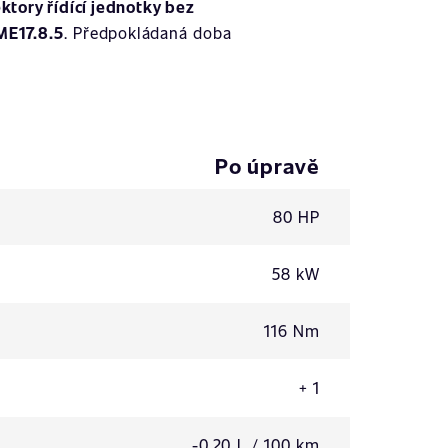
ktory řídící jednotky bez
ME17.8.5
. Předpokládaná doba
Po úpravě
80 HP
58 kW
116 Nm
+ 1
-0,20 L / 100 km