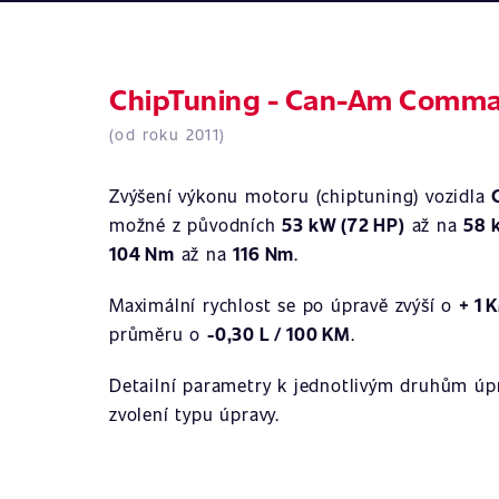
ChipTuning - Can-Am Comma
(od roku 2011)
Zvýšení výkonu motoru (chiptuning) vozidla
možné z původních
53 kW (72 HP)
až na
58 
104 Nm
až na
116 Nm
.
Maximální rychlost se po úpravě zvýší o
+ 1 
průměru o
-0,30 L / 100 KM
.
Detailní parametry k jednotlivým druhům úpr
zvolení typu úpravy.