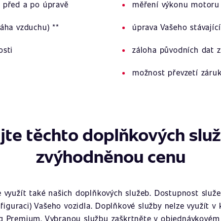
 před a po úpravě
měření výkonu motoru 
áha vzduchu) **
úprava Vašeho stávajíc
osti
záloha původních dat z
možnost převzetí záru
jte těchto doplňkových slu
zvýhodněnou cenu
využít také našich doplňkových služeb. Dostupnost služeb
figuraci) Vašeho vozidla. Doplňkové služby nelze využít v
g Premium. Vybranou službu zaškrtněte v objednávkovém 