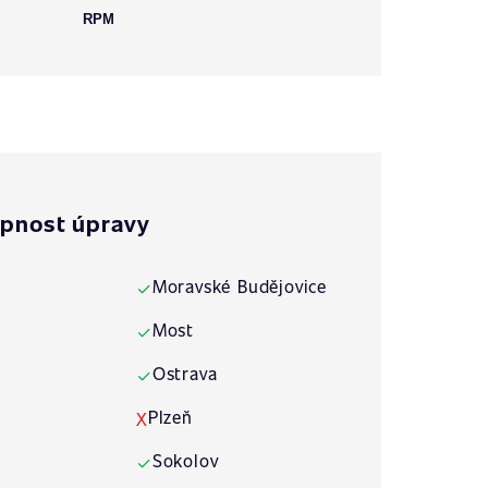
RPM
pnost úpravy
Moravské Budějovice
✓
Most
✓
Ostrava
✓
Plzeň
X
Sokolov
✓