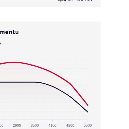
omentu
ě
00
2900
3500
4100
4800
5500