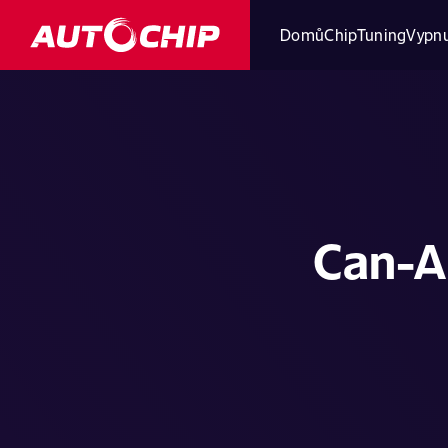
Domů
ChipTuning
Vypnu
Can-A