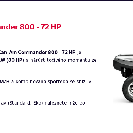
nder 800 - 72 HP
Ilustrační 
Can-Am Commander 800 - 72 HP
je
kW (80 HP)
a nárůst točivého momentu ze
KM/H
a kombinovaná spotřeba se sníží v
av (Standard, Eko) naleznete níže po