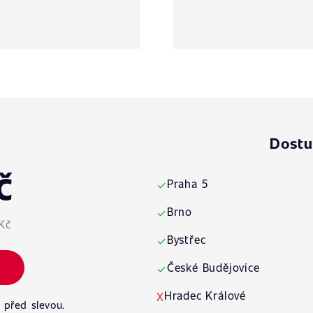
Dostu
č
Praha 5
✓
Brno
✓
Kč
Bystřec
✓
České Budějovice
✓
Hradec Králové
X
 před slevou.