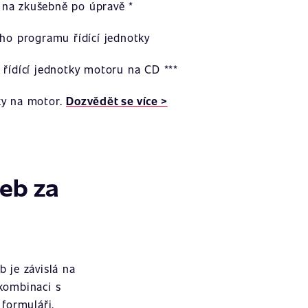
na zkušebně po úpravě *
ího programu řídící jednotky
 řídící jednotky motoru na CD ***
ky na motor.
Dozvědět se více >
žeb za
 je závislá na
 kombinaci s
formuláři.