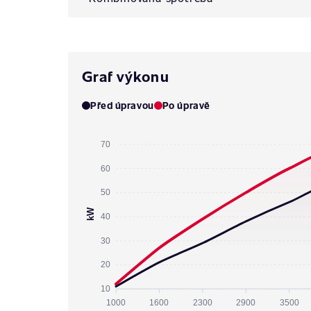
Graf výkonu
Před úpravou
Po úpravě
70
60
50
kW
40
30
20
10
1000
1600
2300
2900
3500