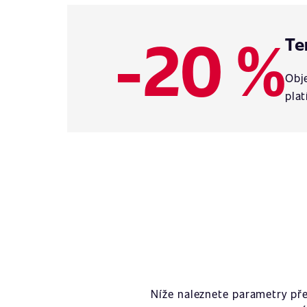
-20 %
Te
Obje
plat
Níže naleznete parametry př