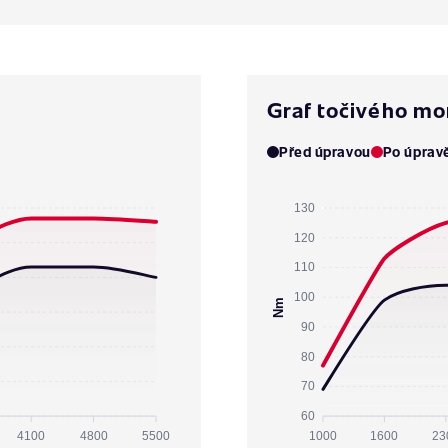
Graf točivého m
Před úpravou
Po úprav
130
120
110
100
Nm
90
80
70
60
4100
4800
5500
1000
1600
23