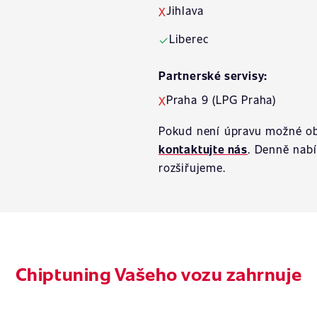
Jihlava
X
Liberec
✓
Partnerské servisy:
Praha 9 (LPG Praha)
X
Pokud není úpravu možné ob
kontaktujte nás
. Denně nab
rozšiřujeme.
Chiptuning Vašeho vozu zahrnuje