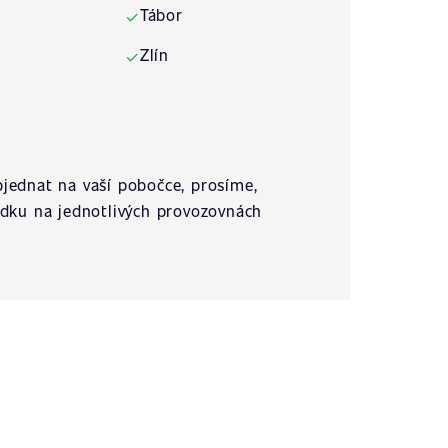
Tábor
✓
Zlín
✓
jednat na vaší pobočce, prosíme,
ídku na jednotlivých provozovnách