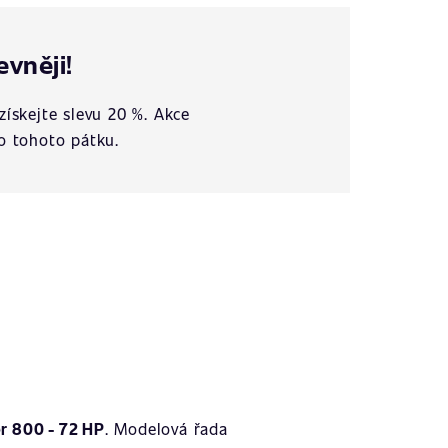
evněji!
získejte slevu 20 %. Akce
o tohoto pátku.
 800 - 72 HP
. Modelová řada