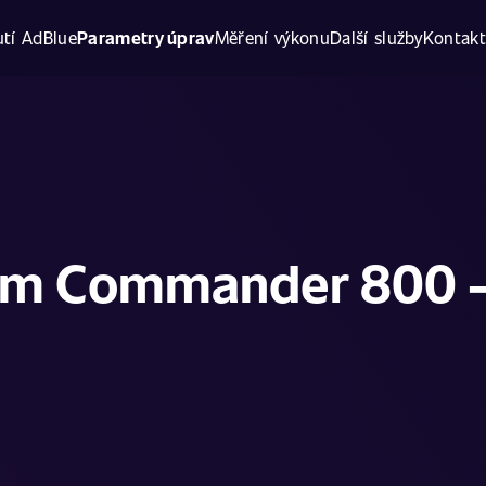
tí AdBlue
Parametry úprav
Měření výkonu
Další služby
Kontak
m Commander 800 -