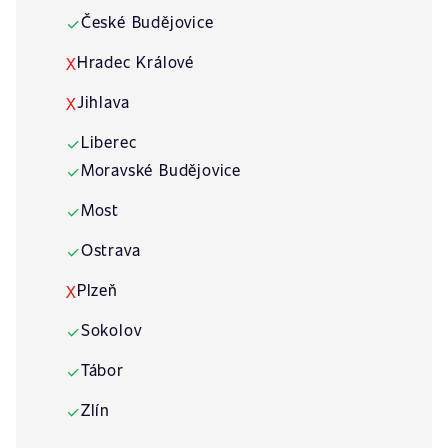
České Budějovice
✓
Hradec Králové
X
Jihlava
X
Liberec
✓
Moravské Budějovice
✓
Most
✓
Ostrava
✓
Plzeň
X
Sokolov
✓
Tábor
✓
Zlín
✓