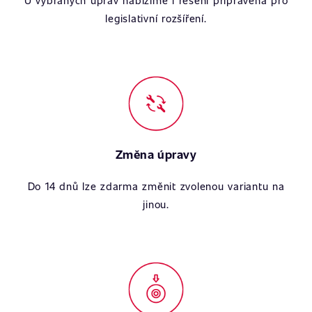
U vybraných úprav nabízíme i řešení připravená pro
legislativní rozšíření.
Změna úpravy
Do 14 dnů lze zdarma změnit zvolenou variantu na
jinou.