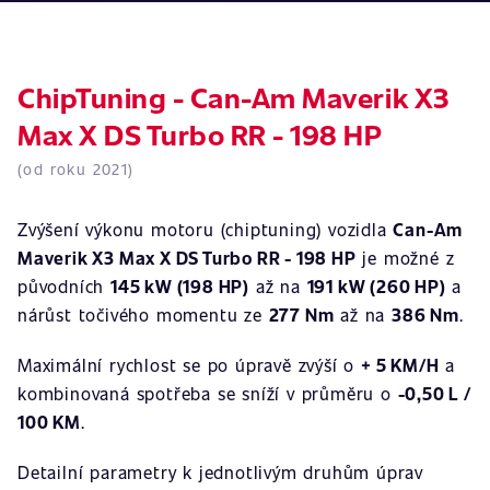
ChipTuning - Can-Am Maverik X3
Max X DS Turbo RR - 198 HP
(od roku 2021)
Zvýšení výkonu motoru (chiptuning) vozidla
Can-Am
Maverik X3 Max X DS Turbo RR - 198 HP
je možné z
původních
145 kW (198 HP)
až na
191 kW (260 HP)
a
nárůst točivého momentu ze
277 Nm
až na
386 Nm
.
Maximální rychlost se po úpravě zvýší o
+ 5 KM/H
a
kombinovaná spotřeba se sníží v průměru o
-0,50 L /
100 KM
.
Detailní parametry k jednotlivým druhům úprav