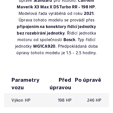
úpravě
Standard
pro vozidlo:
Can-Am
Maverik X3 Max X DS Turbo RR - 198 HP
.
Modelová řada vyráběná od roku
2021
.
Úprava tohoto modelu se provádí přes
připojením na konektory řídící jednotky
bez rozebírání jednotky
. Řídící jednotka
motoru od společnosti
Bosch
. Typ řídící
jednotky
MG1CA920
. Předpokládaná doba
úpravy tohoto modelu je 1.5 - 2.5 hodiny.
Parametry
Před
Po úpravě
vozu
úpravou
Výkon HP
198 HP
246 HP