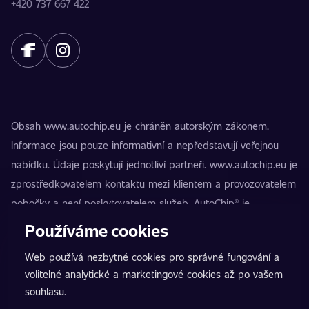
+420 737 667 422
Obsah www.autochip.eu je chráněn autorským zákonem.
Informace jsou pouze informativní a nepředstavují veřejnou
nabídku. Údaje poskytují jednotliví partneři. www.autochip.eu je
zprostředkovatelem kontaktu mezi klientem a provozovatelem
pobočky a není poskytovatelem služeb. AutoChip® je
registrovaná ochranná známka Petra Kučery. Úpravy, které
Používáme cookies
nejsou označeny jako Premium, mohou vést k technické
Web používá nezbytné cookies pro správné fungování a
nezpůsobilosti vozidla k provozu na pozemních komunikacích.
volitelné analytické a marketingové cookies až po vašem
Přesné informace poskytuje vždy konkrétní provozovatel
souhlasu.
pobočky.