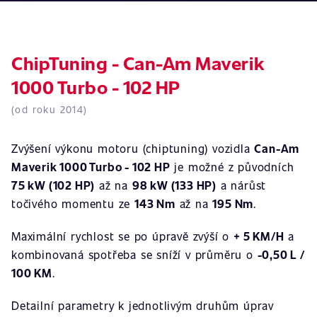
ChipTuning - Can-Am Maverik
1000 Turbo - 102 HP
(od roku 2014)
Zvýšení výkonu motoru (chiptuning) vozidla
Can-Am
Maverik 1000 Turbo - 102 HP
je možné z původních
75 kW (102 HP)
až na
98 kW (133 HP)
a nárůst
točivého momentu ze
143 Nm
až na
195 Nm
.
Maximální rychlost se po úpravě zvýší o
+ 5 KM/H
a
kombinovaná spotřeba se sníží v průměru o
-0,50 L /
100 KM
.
Detailní parametry k jednotlivým druhům úprav