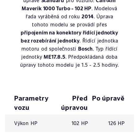
úpravě
Standard
pro vozidlo:
Can-Am
Maverik 1000 Turbo - 102 HP
. Modelová
řada vyráběná od roku
2014
. Úprava
tohoto modelu se provádí přes
připojením na konektory řídící jednotky
bez rozebírání jednotky
. Řídící jednotka
motoru od společnosti
Bosch
. Typ řídící
jednotky
ME17.8.5
. Předpokládaná doba
úpravy tohoto modelu je 1.5 - 2.5 hodiny.
Parametry
Před
Po úpravě
vozu
úpravou
Výkon HP
102 HP
126 HP