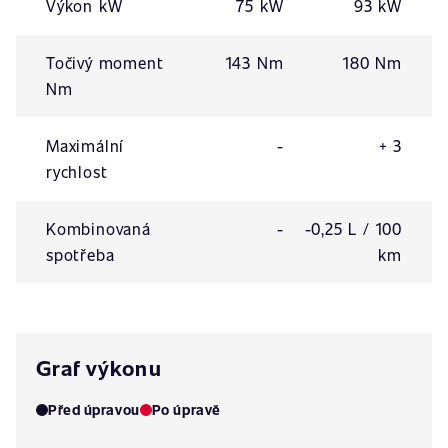
Výkon kW
75 kW
93 kW
Točivý moment
143 Nm
180 Nm
Nm
Maximální
-
+ 3
rychlost
Kombinovaná
-
-0,25 L / 100
spotřeba
km
Graf výkonu
Před úpravou
Po úpravě