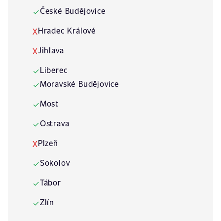
České Budějovice
✓
Hradec Králové
X
Jihlava
X
Liberec
✓
Moravské Budějovice
✓
Most
✓
Ostrava
✓
Plzeň
X
Sokolov
✓
Tábor
✓
Zlín
✓