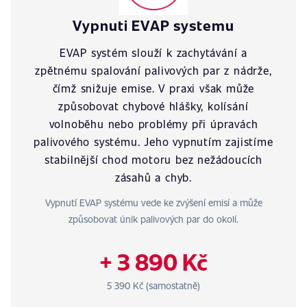
Vypnuti EVAP systemu
EVAP systém slouží k zachytávání a
zpětnému spalování palivových par z nádrže,
čímž snižuje emise. V praxi však může
způsobovat chybové hlášky, kolísání
volnoběhu nebo problémy při úpravách
palivového systému. Jeho vypnutím zajistíme
stabilnější chod motoru bez nežádoucích
zásahů a chyb.
Vypnutí EVAP systému vede ke zvýšení emisí a může
způsobovat únik palivových par do okolí.
+ 3 890 Kč
5 390 Kč (samostatně)