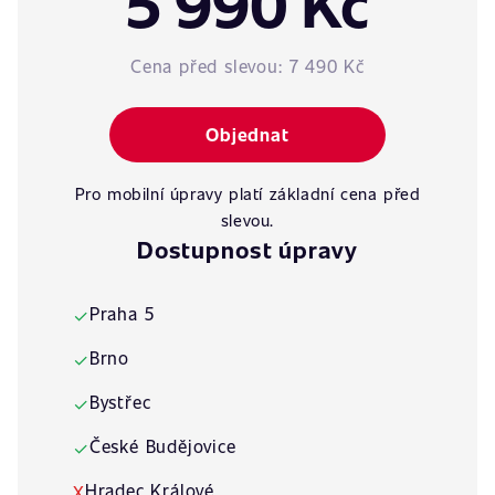
5 990 Kč
Cena před slevou:
7 490 Kč
Objednat
Pro mobilní úpravy platí základní cena před
slevou.
Dostupnost úpravy
Praha 5
✓
Brno
✓
Bystřec
✓
České Budějovice
✓
Hradec Králové
X