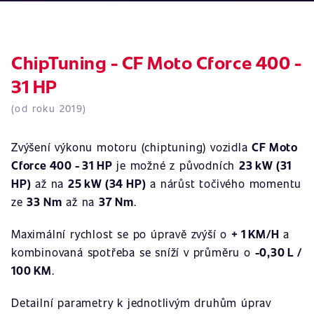
ChipTuning - CF Moto Cforce 400 -
31 HP
(od roku 2019)
Zvýšení výkonu motoru (chiptuning) vozidla
CF Moto
Cforce 400 - 31 HP
je možné z původních
23 kW (31
HP)
až na
25 kW (34 HP)
a nárůst točivého momentu
ze
33 Nm
až na
37 Nm
.
Maximální rychlost se po úpravě zvýší o
+ 1 KM/H
a
kombinovaná spotřeba se sníží v průměru o
-0,30 L /
100 KM
.
Detailní parametry k jednotlivým druhům úprav