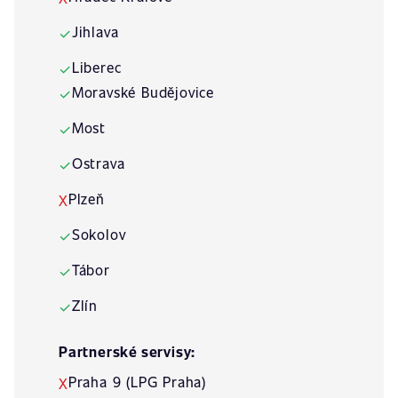
Jihlava
✓
Liberec
✓
Moravské Budějovice
✓
Most
✓
Ostrava
✓
Plzeň
X
Sokolov
✓
Tábor
✓
Zlín
✓
Partnerské servisy:
Praha 9 (LPG Praha)
X