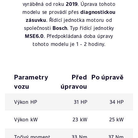
vyráběná od roku
2019
. Úprava tohoto
modelu se provádí přes
diagnostickou
zásuvku
. Řídící jednotka motoru od
společnosti
Bosch
. Typ řídící jednotky
MSE6.0
. Předpokládaná doba úpravy
tohoto modelu je 1 - 2 hodiny.
Parametry
Před
Po úpravě
vozu
úpravou
Výkon HP
31 HP
34 HP
Výkon kW
23 kW
25 kW
Točivý moment
33 Nm
37 Nm