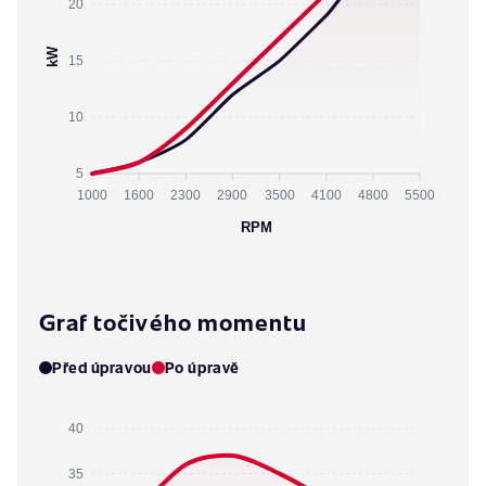
20
kW
15
10
5
1000
1600
2300
2900
3500
4100
4800
5500
RPM
Graf točivého momentu
Před úpravou
Po úpravě
40
35