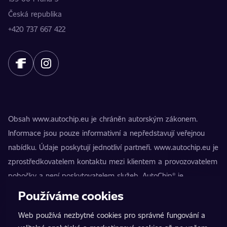
Česká republika
+420 737 667 422
Obsah www.autochip.eu je chráněn autorským zákonem.
Informace jsou pouze informativní a nepředstavují veřejnou
nabídku. Údaje poskytují jednotliví partneři. www.autochip.eu je
zprostředkovatelem kontaktu mezi klientem a provozovatelem
pobočky a není poskytovatelem služeb. AutoChip® je
registrovaná ochranná známka Petra Kučery. Úpravy, které
Používáme cookies
nejsou označeny jako Premium, mohou vést k technické
Web používá nezbytné cookies pro správné fungování a
nezpůsobilosti vozidla k provozu na pozemních komunikacích.