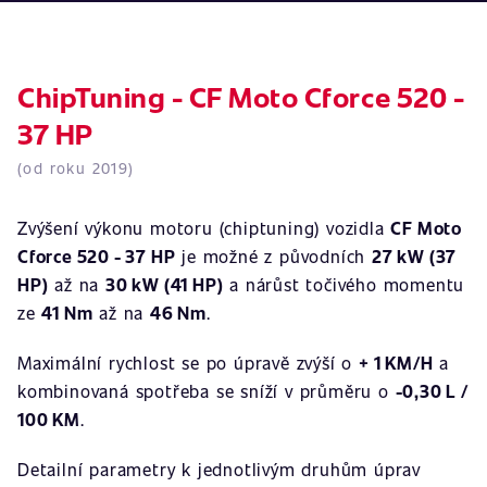
ChipTuning - CF Moto Cforce 520 -
37 HP
(od roku 2019)
Zvýšení výkonu motoru (chiptuning) vozidla
CF Moto
Cforce 520 - 37 HP
je možné z původních
27 kW (37
HP)
až na
30 kW (41 HP)
a nárůst točivého momentu
ze
41 Nm
až na
46 Nm
.
Maximální rychlost se po úpravě zvýší o
+ 1 KM/H
a
kombinovaná spotřeba se sníží v průměru o
-0,30 L /
100 KM
.
Detailní parametry k jednotlivým druhům úprav