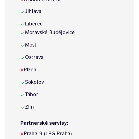
Jihlava
✓
Liberec
✓
Moravské Budějovice
✓
Most
✓
Ostrava
✓
Plzeň
X
Sokolov
✓
Tábor
✓
Zlín
✓
Partnerské servisy:
Praha 9 (LPG Praha)
X