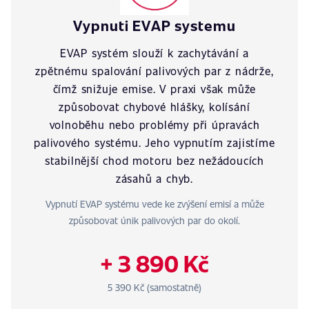
Vypnuti EVAP systemu
EVAP systém slouží k zachytávání a
zpětnému spalování palivových par z nádrže,
čímž snižuje emise. V praxi však může
způsobovat chybové hlášky, kolísání
volnoběhu nebo problémy při úpravách
palivového systému. Jeho vypnutím zajistíme
stabilnější chod motoru bez nežádoucích
zásahů a chyb.
Vypnutí EVAP systému vede ke zvýšení emisí a může
způsobovat únik palivových par do okolí.
+ 3 890 Kč
5 390 Kč (samostatně)