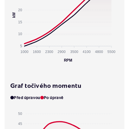
20
kW
15
10
5
1000
1600
2300
2900
3500
4100
4800
5500
RPM
Graf točivého momentu
Před úpravou
Po úpravě
50
45