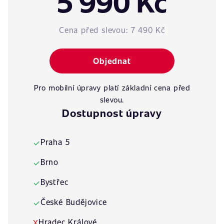
5 990 Kč
Cena před slevou:
7 490 Kč
Objednat
Pro mobilní úpravy platí základní cena před
slevou.
Dostupnost úpravy
Praha 5
✓
Brno
✓
Bystřec
✓
České Budějovice
✓
Hradec Králové
X