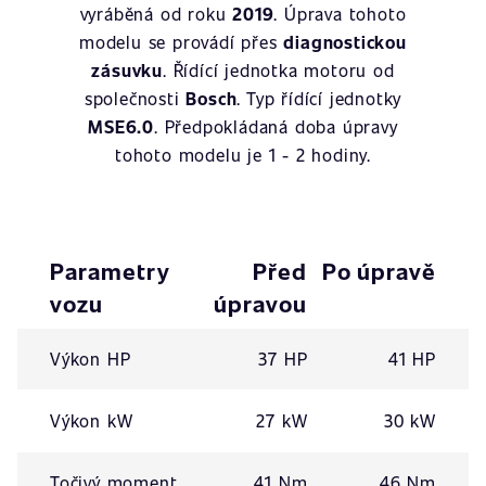
vyráběná od roku
2019
. Úprava tohoto
modelu se provádí přes
diagnostickou
zásuvku
. Řídící jednotka motoru od
společnosti
Bosch
. Typ řídící jednotky
MSE6.0
. Předpokládaná doba úpravy
tohoto modelu je 1 - 2 hodiny.
Parametry
Před
Po úpravě
vozu
úpravou
Výkon HP
37 HP
41 HP
Výkon kW
27 kW
30 kW
Točivý moment
41 Nm
46 Nm