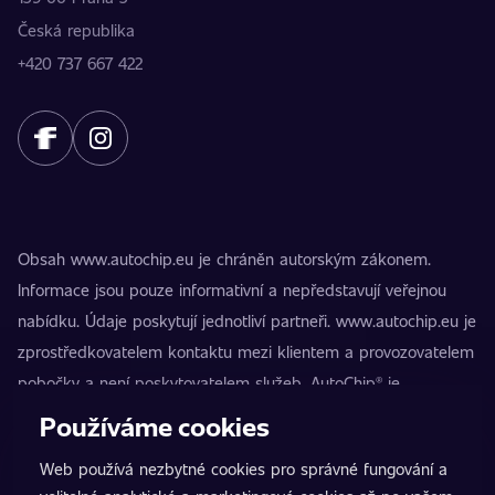
Česká republika
+420 737 667 422
Obsah www.autochip.eu je chráněn autorským zákonem.
Informace jsou pouze informativní a nepředstavují veřejnou
nabídku. Údaje poskytují jednotliví partneři. www.autochip.eu je
zprostředkovatelem kontaktu mezi klientem a provozovatelem
pobočky a není poskytovatelem služeb. AutoChip® je
registrovaná ochranná známka Petra Kučery. Úpravy, které
Používáme cookies
nejsou označeny jako Premium, mohou vést k technické
Web používá nezbytné cookies pro správné fungování a
nezpůsobilosti vozidla k provozu na pozemních komunikacích.