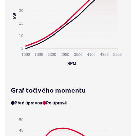
20
kW
15
10
5
1000
1600
2300
2900
3500
4100
4800
5500
RPM
Graf točivého momentu
Před úpravou
Po úpravě
50
45