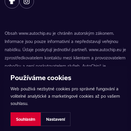
Obsah www.autochip.eu je chráněn autorským zákonem.
Informace jsou pouze informativní a nepředstavují veřejnou
nabídku. Údaje poskytují jednotliví partneři. www.autochip.eu je
zprostředkovatelem kontaktu mezi klientem a provozovatelem
pobočky a není poskytovatelem služeb. AutoChip® je
registrovaná ochranná známka Petra Kučery. Úpravy, které
Používáme cookies
nejsou označeny jako Premium, mohou vést k technické
Web používá nezbytné cookies pro správné fungování a
nezpůsobilosti vozidla k provozu na pozemních komunikacích.
volitelné analytické a marketingové cookies až po vašem
Přesné informace poskytuje vždy konkrétní provozovatel
souhlasu.
pobočky.
Nastavení cookies
Souhlasím
Nastavení