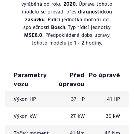
vyráběná od roku
2020
. Úprava tohoto
modelu se provádí přes
diagnostickou
zásuvku
. Řídící jednotka motoru od
společnosti
Bosch
. Typ řídící jednotky
MSE8.0
. Předpokládaná doba úpravy
tohoto modelu je 1 - 2 hodiny.
Parametry
Před
Po úpravě
vozu
úpravou
Výkon HP
37 HP
41 HP
Výkon kW
27 kW
30 kW
Točivý moment
41 Nm
46 Nm