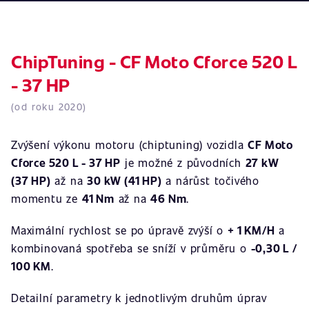
ChipTuning - CF Moto Cforce 520 L
- 37 HP
(od roku 2020)
Zvýšení výkonu motoru (chiptuning) vozidla
CF Moto
Cforce 520 L - 37 HP
je možné z původních
27 kW
(37 HP)
až na
30 kW (41 HP)
a nárůst točivého
momentu ze
41 Nm
až na
46 Nm
.
Maximální rychlost se po úpravě zvýší o
+ 1 KM/H
a
kombinovaná spotřeba se sníží v průměru o
-0,30 L /
100 KM
.
Detailní parametry k jednotlivým druhům úprav