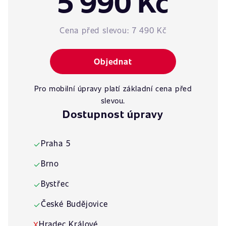
5 990 Kč
Cena před slevou:
7 490 Kč
Objednat
Pro mobilní úpravy platí základní cena před
slevou.
Dostupnost úpravy
Praha 5
✓
Brno
✓
Bystřec
✓
České Budějovice
✓
Hradec Králové
X