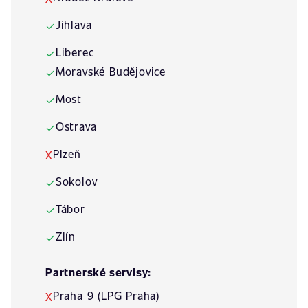
Jihlava
✓
Liberec
✓
Moravské Budějovice
✓
Most
✓
Ostrava
✓
Plzeň
X
Sokolov
✓
Tábor
✓
Zlín
✓
Partnerské servisy:
Praha 9 (LPG Praha)
X