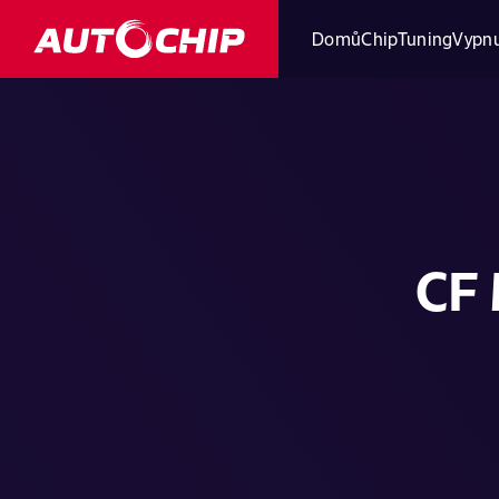
Domů
ChipTuning
Vypnu
CF 