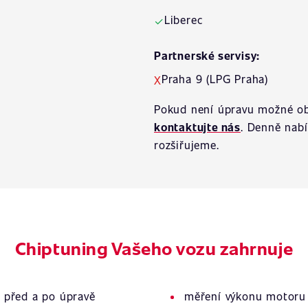
Liberec
✓
Partnerské servisy:
Praha 9 (LPG Praha)
X
Pokud není úpravu možné ob
kontaktujte nás
. Denně nab
rozšiřujeme.
Chiptuning Vašeho vozu zahrnuje
 před a po úpravě
měření výkonu motoru 