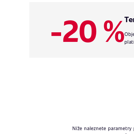
-20 %
Te
Obje
plat
Níže naleznete parametry