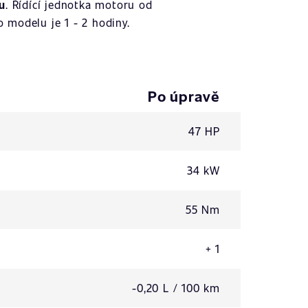
u
. Řídící jednotka motoru od
 modelu je 1 - 2 hodiny.
Po úpravě
47 HP
34 kW
55 Nm
+ 1
-0,20 L / 100 km