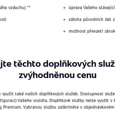
áha vzduchu) **
úprava Vašeho stávajíc
osti
záloha původních dat z
možnost převzetí záru
jte těchto doplňkových slu
zvýhodněnou cenu
využít také našich doplňkových služeb. Dostupnost služeb
figuraci) Vašeho vozidla. Doplňkové služby nelze využít v
g Premium. Vybranou službu zaškrtněte v objednávkovém 