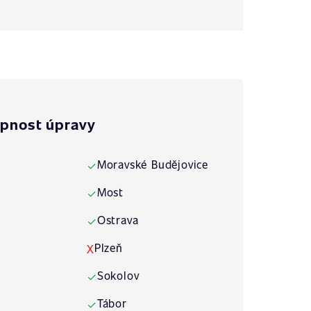
pnost úpravy
Moravské Budějovice
✓
Most
✓
Ostrava
✓
Plzeň
X
Sokolov
✓
Tábor
✓