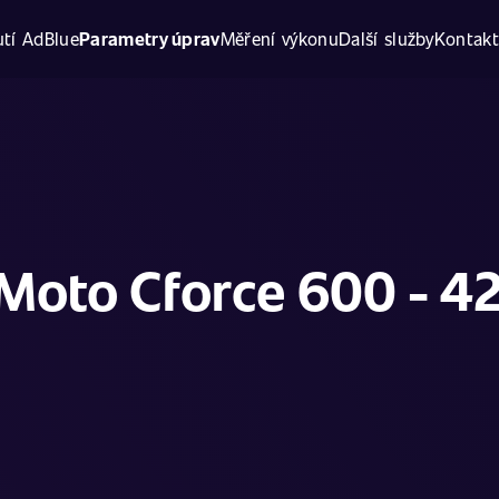
tí AdBlue
Parametry úprav
Měření výkonu
Další služby
Kontak
Moto Cforce 600 - 4