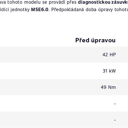
ava tohoto modelu se provádí přes
diagnostickou zásuvk
řídící jednotky
MSE6.0
. Předpokládaná doba úpravy tohoto
Před úpravou
42 HP
31 kW
49 Nm
-
-