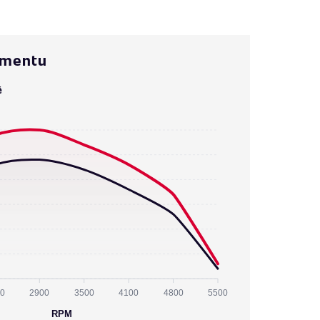
omentu
ě
0
2900
3500
4100
4800
5500
RPM