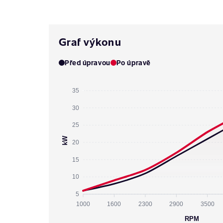
Graf výkonu
Před úpravou
Po úpravě
35
30
25
kW
20
15
10
5
1000
1600
2300
2900
3500
RPM