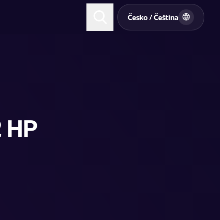
t
Česko / Čeština
2 HP