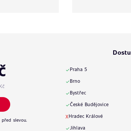
Dostu
č
Praha 5
✓
Brno
✓
Kč
Bystřec
✓
České Budějovice
✓
Hradec Králové
X
 před slevou.
Jihlava
✓