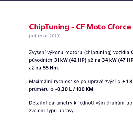
ChipTuning - CF Moto Cforce
(od roku 2019)
Zvýšení výkonu motoru (chiptuning) vozidla
původních
31 kW (42 HP)
až na
34 kW (47 HP
až na
55 Nm
.
Maximální rychlost se po úpravě zvýší o
+ 1 
průměru o
-0,30 L / 100 KM
.
Detailní parametry k jednotlivým druhům úpr
zvolení typu úpravy.