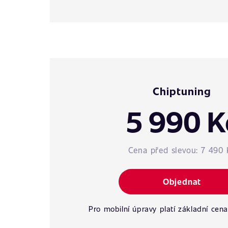
Chiptuning
5 990 K
Cena před slevou:
7 490 
Objednat
Pro mobilní úpravy platí základní cena