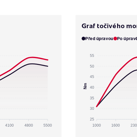
Graf točivého m
Před úpravou
Po úprav
55
50
45
Nm
40
35
30
25
4100
4800
5500
1000
1600
230