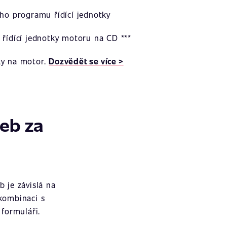
ího programu řídící jednotky
 řídící jednotky motoru na CD ***
ky na motor.
Dozvědět se více >
žeb za
 je závislá na
 kombinaci s
formuláři.