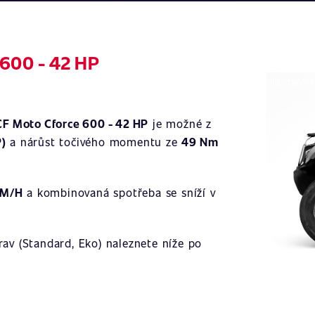
 600 - 42 HP
Ilustrační 
CF Moto Cforce 600 - 42 HP
je možné z
)
a nárůst točivého momentu ze
49 Nm
KM/H
a kombinovaná spotřeba se sníží v
av (Standard, Eko) naleznete níže po