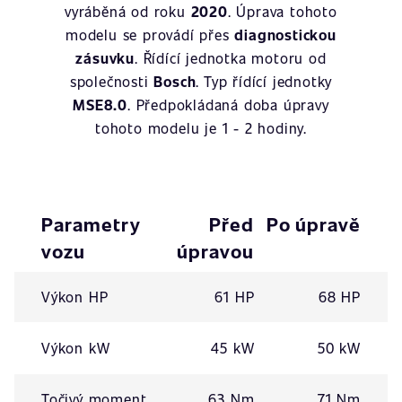
vyráběná od roku
2020
. Úprava tohoto
modelu se provádí přes
diagnostickou
zásuvku
. Řídící jednotka motoru od
společnosti
Bosch
. Typ řídící jednotky
MSE8.0
. Předpokládaná doba úpravy
tohoto modelu je 1 - 2 hodiny.
Parametry
Před
Po úpravě
vozu
úpravou
Výkon HP
61 HP
68 HP
Výkon kW
45 kW
50 kW
Točivý moment
63 Nm
71 Nm