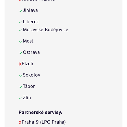
Jihlava
✓
Liberec
✓
Moravské Budějovice
✓
Most
✓
Ostrava
✓
Plzeň
X
Sokolov
✓
Tábor
✓
Zlín
✓
Partnerské servisy:
Praha 9 (LPG Praha)
X