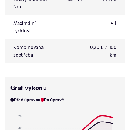
Nm
Maximální
-
+ 1
rychlost
Kombinovaná
-
-0,20 L / 100
spotřeba
km
Graf výkonu
Před úpravou
Po úpravě
50
40