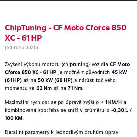
ChipTuning - CF Moto Cforce 850
XC - 61 HP
(od roku 2020)
Zvýšení výkonu motoru (chiptuning) vozidla
CF Moto
Cforce 850 XC - 61 HP
je možné z původních
45 kW
(61 HP)
až na
50 kW (68 HP)
a nárůst točivého
momentu ze
63 Nm
až na
71 Nm
.
Maximální rychlost se po úpravě zvýší o
+ 1 KM/H
a
kombinovaná spotřeba se sníží v průměru o
-0,30 L /
100 KM
.
Detailní parametry k jednotlivým druhům úprav