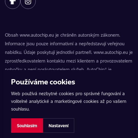
Obsah www.autochip.eu je chráněn autorským zákonem.
Informace jsou pouze informativní a nepředstavují veřejnou
nabídku. Údaje poskytují jednotliví partneři. www.autochip.eu je
zprostředkovatelem kontaktu mezi klientem a provozovatelem
pobočky a není poskytovatelem služeb. AutoChip® je
registrovaná ochranná známka Petra Kučery. Úpravy, které
Používáme cookies
nejsou označeny jako Premium, mohou vést k technické
Web používá nezbytné cookies pro správné fungování a
nezpůsobilosti vozidla k provozu na pozemních komunikacích.
volitelné analytické a marketingové cookies až po vašem
Přesné informace poskytuje vždy konkrétní provozovatel
souhlasu.
pobočky.
Nastavení cookies
Souhlasím
Nastavení