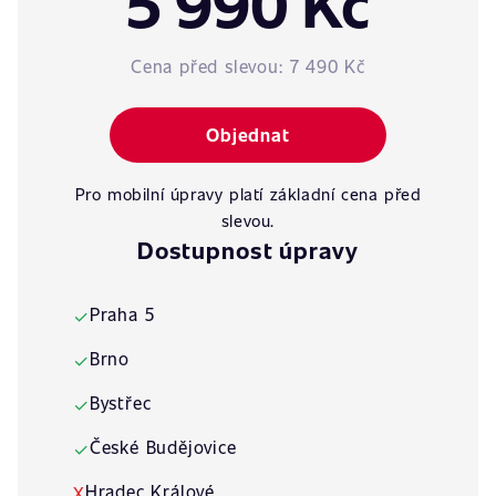
5 990 Kč
Cena před slevou:
7 490 Kč
Objednat
Pro mobilní úpravy platí základní cena před
slevou.
Dostupnost úpravy
Praha 5
✓
Brno
✓
Bystřec
✓
České Budějovice
✓
Hradec Králové
X