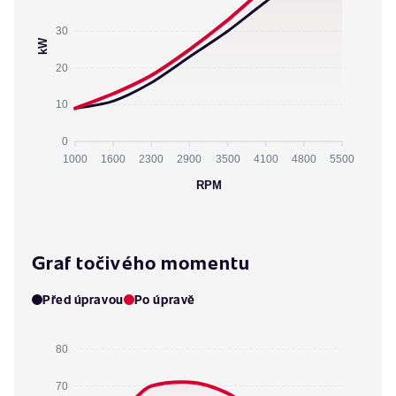
30
kW
20
10
0
1000
1600
2300
2900
3500
4100
4800
5500
RPM
Graf točivého momentu
Před úpravou
Po úpravě
80
70