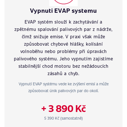
Vypnuti EVAP systemu
EVAP systém slouží k zachytávání a
zpětnému spalování palivových par z nádrže,
čímž snižuje emise. V praxi však může
způsobovat chybové hlášky, kolísání
volnoběhu nebo problémy při úpravách
palivového systému. Jeho vypnutím zajistíme
stabilnější chod motoru bez nežádoucích
zásahů a chyb.
Vypnutí EVAP systému vede ke zvýšení emisí a může
způsobovat únik palivových par do okolí.
+ 3 890 Kč
5 390 Kč (samostatně)