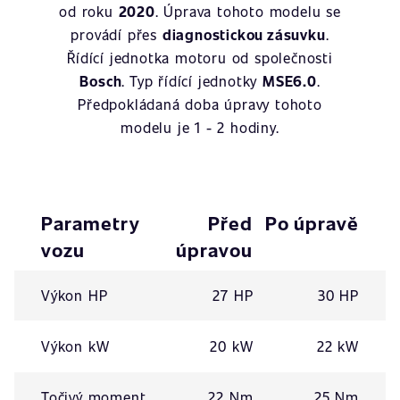
od roku
2020
. Úprava tohoto modelu se
provádí přes
diagnostickou zásuvku
.
Řídící jednotka motoru od společnosti
Bosch
. Typ řídící jednotky
MSE6.0
.
Předpokládaná doba úpravy tohoto
modelu je 1 - 2 hodiny.
Parametry
Před
Po úpravě
vozu
úpravou
Výkon HP
27 HP
30 HP
Výkon kW
20 kW
22 kW
Točivý moment
22 Nm
25 Nm