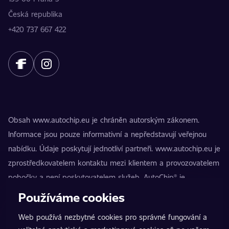
Česká republika
+420 737 667 422
Obsah www.autochip.eu je chráněn autorským zákonem.
Informace jsou pouze informativní a nepředstavují veřejnou
nabídku. Údaje poskytují jednotliví partneři. www.autochip.eu je
zprostředkovatelem kontaktu mezi klientem a provozovatelem
pobočky a není poskytovatelem služeb. AutoChip® je
registrovaná ochranná známka Petra Kučery. Úpravy, které
Používáme cookies
nejsou označeny jako Premium, mohou vést k technické
Web používá nezbytné cookies pro správné fungování a
nezpůsobilosti vozidla k provozu na pozemních komunikacích.