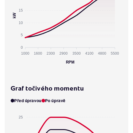
15
kW
10
5
0
1000
1600
2300
2900
3500
4100
4800
5500
RPM
Graf točivého momentu
Před úpravou
Po úpravě
25