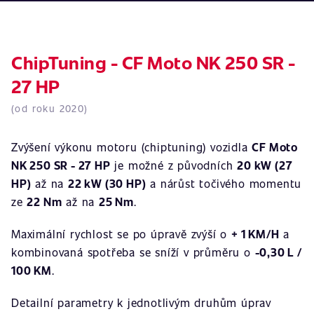
ChipTuning - CF Moto NK 250 SR -
27 HP
(od roku 2020)
Zvýšení výkonu motoru (chiptuning) vozidla
CF Moto
NK 250 SR - 27 HP
je možné z původních
20 kW (27
HP)
až na
22 kW (30 HP)
a nárůst točivého momentu
ze
22 Nm
až na
25 Nm
.
Maximální rychlost se po úpravě zvýší o
+ 1 KM/H
a
kombinovaná spotřeba se sníží v průměru o
-0,30 L /
100 KM
.
Detailní parametry k jednotlivým druhům úprav