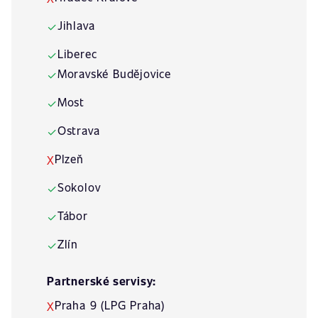
Jihlava
✓
Liberec
✓
Moravské Budějovice
✓
Most
✓
Ostrava
✓
Plzeň
X
Sokolov
✓
Tábor
✓
Zlín
✓
Partnerské servisy:
Praha 9 (LPG Praha)
X