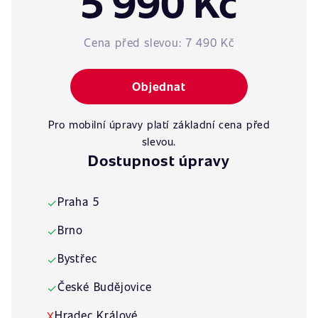
5 990 Kč
Cena před slevou:
7 490 Kč
Objednat
Pro mobilní úpravy platí základní cena před
slevou.
Dostupnost úpravy
Praha 5
✓
Brno
✓
Bystřec
✓
České Budějovice
✓
Hradec Králové
X