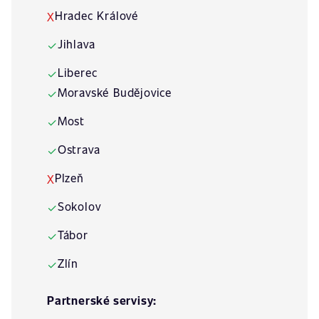
Hradec Králové
X
Jihlava
✓
Liberec
✓
Moravské Budějovice
✓
Most
✓
Ostrava
✓
Plzeň
X
Sokolov
✓
Tábor
✓
Zlín
✓
Partnerské servisy: