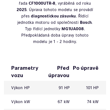
řada
CF1000UTR-8
, vyráběná od roku
2025
. Úprava tohoto modelu se provádí
přes
diagnostickou zásuvku
. Řídící
jednotka motoru od společnosti
Bosch
.
Typ řídící jednotky
MG1UA008
.
Předpokládaná doba úpravy tohoto
modelu je 1 - 2 hodiny.
Parametry
Před
Po úpravě
vozu
úpravou
Výkon HP
91 HP
101 HP
Výkon kW
67 kW
74 kW