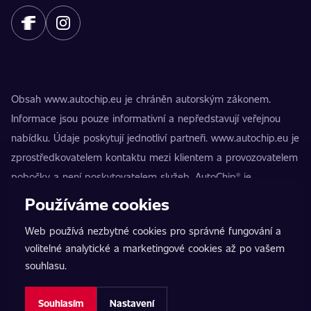
Obsah www.autochip.eu je chráněn autorským zákonem.
Informace jsou pouze informativní a nepředstavují veřejnou
nabídku. Údaje poskytují jednotliví partneři. www.autochip.eu je
zprostředkovatelem kontaktu mezi klientem a provozovatelem
pobočky a není poskytovatelem služeb. AutoChip® je
registrovaná ochranná známka Petra Kučery. Úpravy, které
Používáme cookies
nejsou označeny jako Premium, mohou vést k technické
Web používá nezbytné cookies pro správné fungování a
nezpůsobilosti vozidla k provozu na pozemních komunikacích.
volitelné analytické a marketingové cookies až po vašem
Přesné informace poskytuje vždy konkrétní provozovatel
souhlasu.
pobočky.
Nastavení cookies
Souhlasím
Nastavení