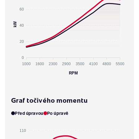
60
kW
40
20
0
1000
1600
2300
2900
3500
4100
4800
5500
RPM
Graf točivého momentu
Před úpravou
Po úpravě
110