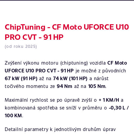
ChipTuning - CF Moto UFORCE U10
PRO CVT - 91 HP
(od roku 2025)
Zvýšení výkonu motoru (chiptuning) vozidla
CF Moto
UFORCE U10 PRO CVT - 91 HP
je možné z původních
67 kW (91 HP)
až na
74 kW (101 HP)
a nárůst
točivého momentu ze
94 Nm
až na
105 Nm
.
Maximální rychlost se po úpravě zvýší o
+ 1 KM/H
a
kombinovaná spotřeba se sníží v průměru o
-0,30 L /
100 KM
.
Detailní parametry k jednotlivým druhům úprav