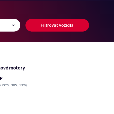
Filtrovat vozidla
nové motory
HP
 50ccm, 3kW, 3Nm)