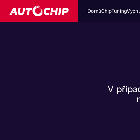
Domů
ChipTuning
Vypnu
V přípa