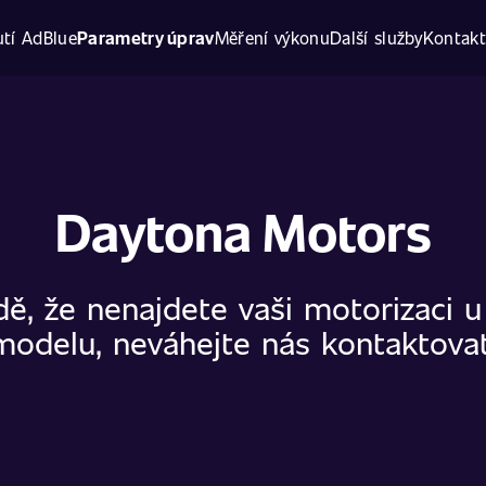
tí AdBlue
Parametry úprav
Měření výkonu
Další služby
Kontak
Daytona Motors
dě, že nenajdete vaši motorizaci 
modelu, neváhejte nás kontaktovat