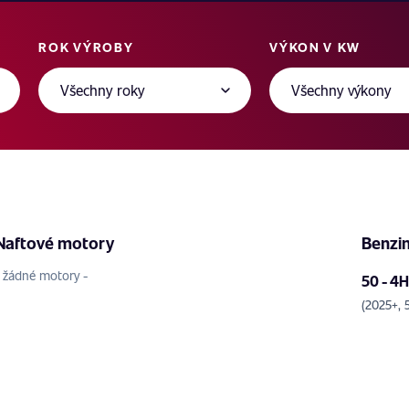
ROK VÝROBY
VÝKON V KW
Naftové motory
Benzi
- žádné motory -
50 - 4
(2025+,