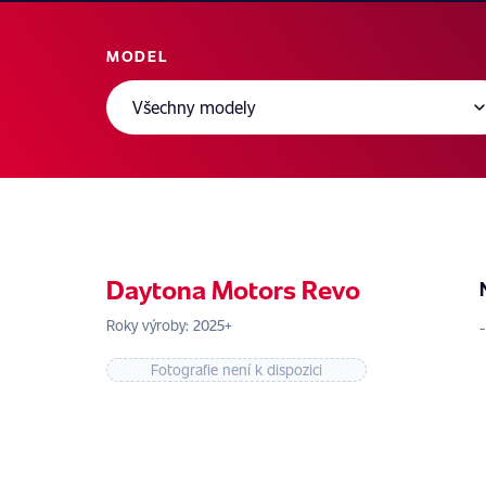
MODEL
Daytona Motors Revo
Roky výroby: 2025+
Fotografie není k dispozici