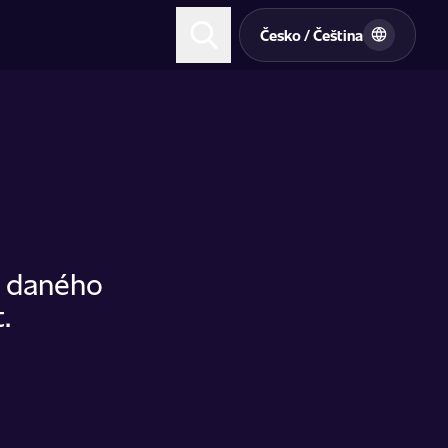
t
Česko / Čeština
u daného
.