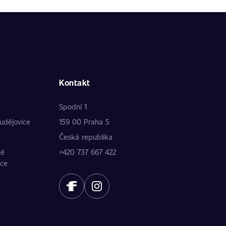
Kontakt
Spodní 1
udějovice
159 00 Praha 5
Česká republika
ké
+420 737 667 422
ice