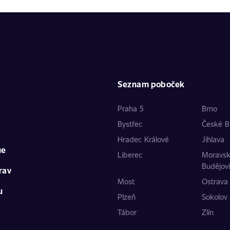
Seznam poboček
Praha 5
Brno
Bystřec
České B
Hradec Králové
Jihlava
ue
Liberec
Moravs
Budějov
rav
Most
Ostrava
u
Plzeň
Sokolov
Tábor
Zlín