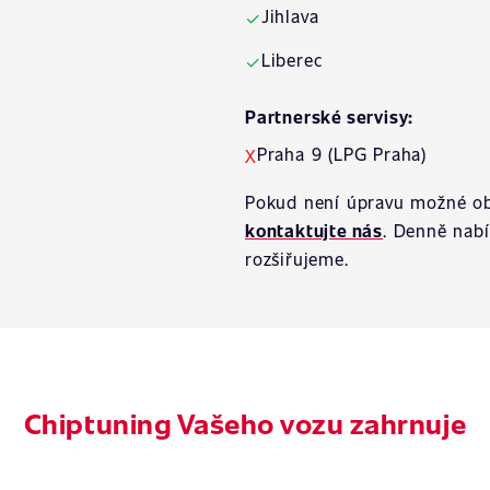
Jihlava
✓
Liberec
✓
Partnerské servisy:
Praha 9 (LPG Praha)
X
Pokud není úpravu možné ob
kontaktujte nás
. Denně nab
rozšiřujeme.
Chiptuning Vašeho vozu zahrnuje