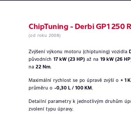
ChipTuning - Derbi GP1 250 R
(od roku 2008)
Zvýšení výkonu motoru (chiptuning) vozidla
původních
17 kW (23 HP)
až na
19 kW (26 HP
na
22 Nm
.
Maximální rychlost se po úpravě zvýší o
+ 1 
průměru o
-0,30 L / 100 KM
.
Detailní parametry k jednotlivým druhům úpr
zvolení typu úpravy.