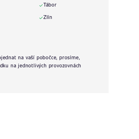
Tábor
✓
Zlín
✓
jednat na vaší pobočce, prosíme,
ídku na jednotlivých provozovnách