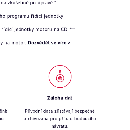
na zkušebně po úpravě *
ího programu řídící jednotky
 řídící jednotky motoru na CD ***
ky na motor.
Dozvědět se více >
Záloha dat
ěnit
Původní data zůstávají bezpečně
ou.
archivována pro případ budoucího
návratu.