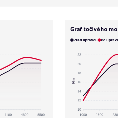
Graf točivého m
Před úpravou
Po úprav
22
20
18
Nm
16
14
12
10
4100
4800
5500
1000
1600
230