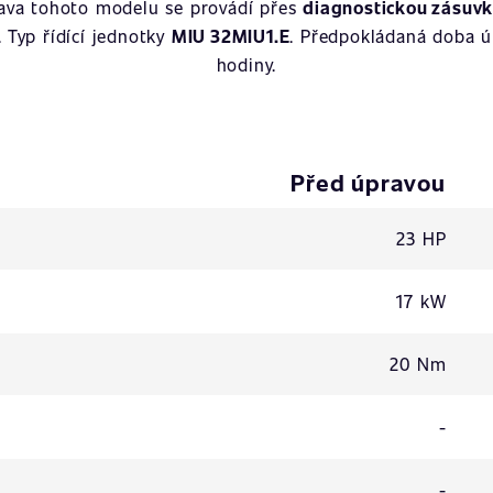
rava tohoto modelu se provádí přes
diagnostickou zásuv
. Typ řídící jednotky
MIU 32MIU1.E
. Předpokládaná doba ú
hodiny.
Před úpravou
23 HP
17 kW
20 Nm
-
-