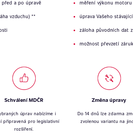
 před a po úpravě
měření výkonu motoru 
áha vzduchu) **
úprava Vašeho stávajíc
osti
záloha původních dat z
možnost převzetí záru
Schválení MDČR
Změna úpravy
ybraných úprav nabízíme i
Do 14 dnů lze zdarma zm
í připravená pro legislativní
zvolenou variantu na jin
rozšíření.