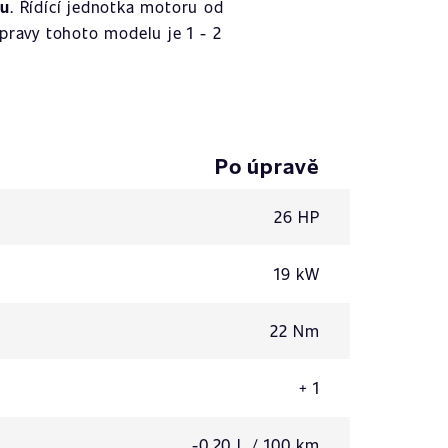
ku
. Řídící jednotka motoru od
pravy tohoto modelu je 1 - 2
Po úpravě
26 HP
19 kW
22 Nm
+ 1
-0,20 L / 100 km