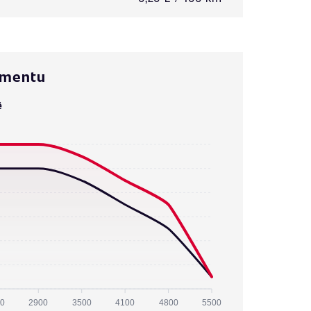
omentu
ě
0
2900
3500
4100
4800
5500