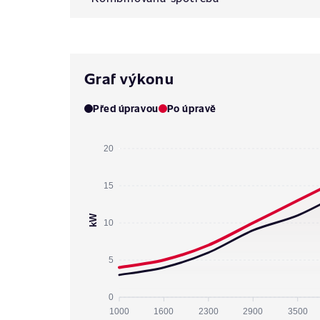
Graf výkonu
Před úpravou
Po úpravě
20
15
kW
10
5
0
1000
1600
2300
2900
3500