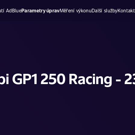
tí AdBlue
Parametry úprav
Měření výkonu
Další služby
Kontak
bi GP1 250 Racing - 2