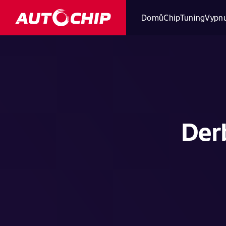
Domů
ChipTuning
Vypnu
Der