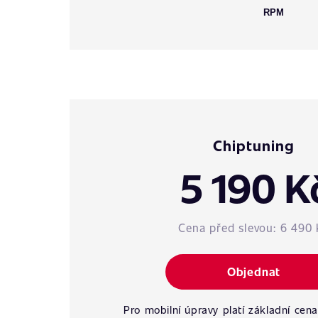
RPM
Chiptuning
5 190 K
Cena před slevou:
6 490 
Objednat
Pro mobilní úpravy platí základní cena