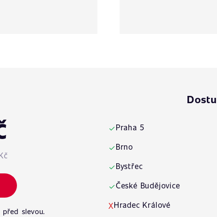
Dostu
č
Praha 5
✓
Brno
✓
Kč
Bystřec
✓
České Budějovice
✓
Hradec Králové
X
 před slevou.