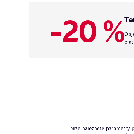
-20 %
Te
Obje
plat
Níže naleznete parametry 