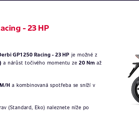
acing - 23 HP
Ilustrační 
Derbi GP1 250 Racing - 23 HP
je možné z
)
a nárůst točivého momentu ze
20 Nm
až
KM/H
a kombinovaná spotřeba se sníží v
av (Standard, Eko) naleznete níže po