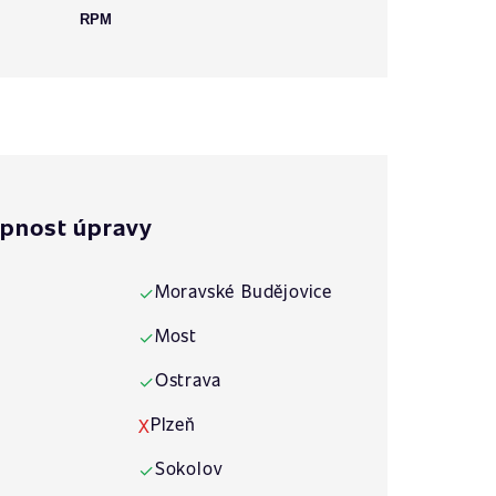
RPM
pnost úpravy
Moravské Budějovice
✓
Most
✓
Ostrava
✓
Plzeň
X
Sokolov
✓