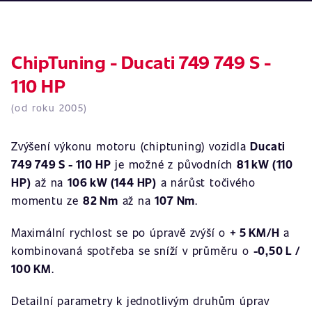
ChipTuning - Ducati 749 749 S -
110 HP
(od roku 2005)
Zvýšení výkonu motoru (chiptuning) vozidla
Ducati
749 749 S - 110 HP
je možné z původních
81 kW (110
HP)
až na
106 kW (144 HP)
a nárůst točivého
momentu ze
82 Nm
až na
107 Nm
.
Maximální rychlost se po úpravě zvýší o
+ 5 KM/H
a
kombinovaná spotřeba se sníží v průměru o
-0,50 L /
100 KM
.
Detailní parametry k jednotlivým druhům úprav