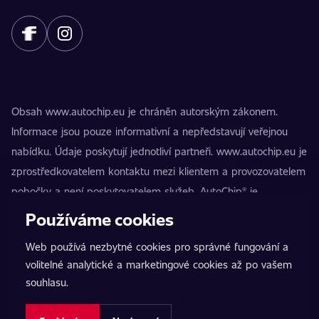
Obsah www.autochip.eu je chráněn autorským zákonem.
Informace jsou pouze informativní a nepředstavují veřejnou
nabídku. Údaje poskytují jednotliví partneři. www.autochip.eu je
zprostředkovatelem kontaktu mezi klientem a provozovatelem
pobočky a není poskytovatelem služeb. AutoChip® je
registrovaná ochranná známka Petra Kučery. Úpravy, které
Používáme cookies
nejsou označeny jako Premium, mohou vést k technické
Web používá nezbytné cookies pro správné fungování a
nezpůsobilosti vozidla k provozu na pozemních komunikacích.
volitelné analytické a marketingové cookies až po vašem
Přesné informace poskytuje vždy konkrétní provozovatel
souhlasu.
pobočky.