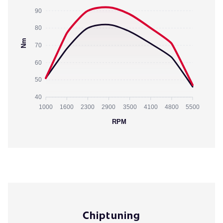
90
80
Nm
70
60
50
40
1000
1600
2300
2900
3500
4100
4800
5500
RPM
Chiptuning