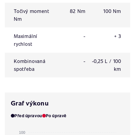
Točivý moment
82 Nm
100 Nm
Nm
Maximální
-
+ 3
rychlost
Kombinovaná
-
-0,25 L / 100
spotřeba
km
Graf výkonu
Před úpravou
Po úpravě
100