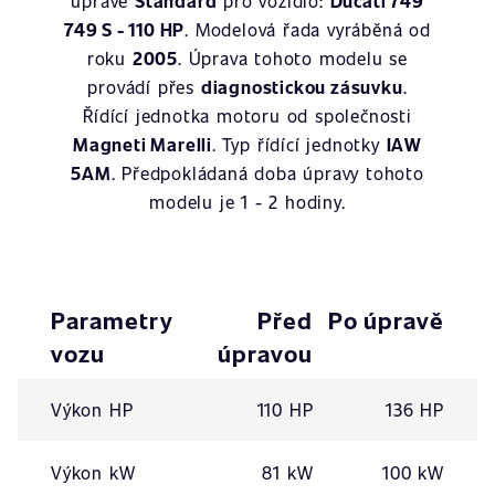
úpravě
Standard
pro vozidlo:
Ducati 749
749 S - 110 HP
. Modelová řada vyráběná od
roku
2005
. Úprava tohoto modelu se
provádí přes
diagnostickou zásuvku
.
Řídící jednotka motoru od společnosti
Magneti Marelli
. Typ řídící jednotky
IAW
5AM
. Předpokládaná doba úpravy tohoto
modelu je 1 - 2 hodiny.
Parametry
Před
Po úpravě
vozu
úpravou
Výkon HP
110 HP
136 HP
Výkon kW
81 kW
100 kW