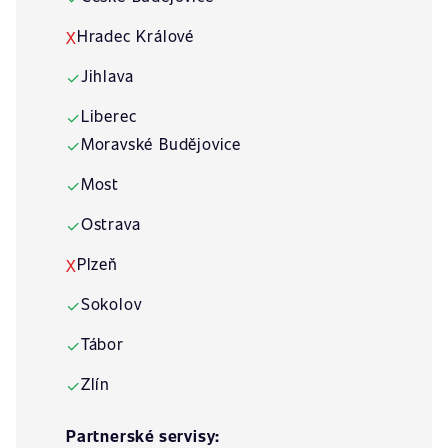
Hradec Králové
X
Jihlava
✓
Liberec
✓
Moravské Budějovice
✓
Most
✓
Ostrava
✓
Plzeň
X
Sokolov
✓
Tábor
✓
Zlín
✓
Partnerské servisy: