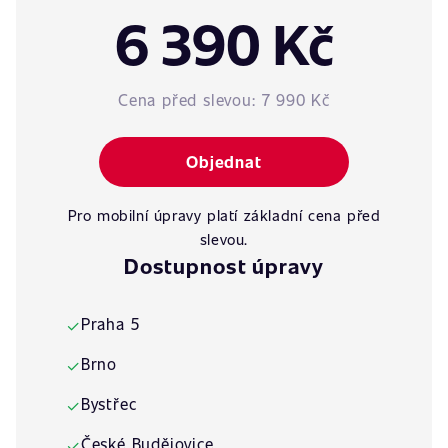
6 390 Kč
Cena před slevou:
7 990 Kč
Objednat
Pro mobilní úpravy platí základní cena před
slevou.
Dostupnost úpravy
Praha 5
✓
Brno
✓
Bystřec
✓
České Budějovice
✓