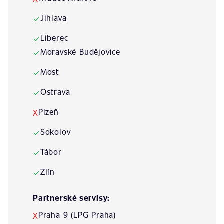
Jihlava
✓
Liberec
✓
Moravské Budějovice
✓
Most
✓
Ostrava
✓
Plzeň
X
Sokolov
✓
Tábor
✓
Zlín
✓
Partnerské servisy:
Praha 9 (LPG Praha)
X