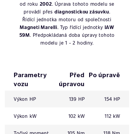
od roku
2002
. Úprava tohoto modelu se
provádí přes
diagnostickou zásuvku
.
Řídící jednotka motoru od společnosti
Magneti Marelli
. Typ řídící jednotky
IAW
59M
. Předpokládaná doba úpravy tohoto
modelu je 1 - 2 hodiny.
Parametry
Před
Po úpravě
vozu
úpravou
Výkon HP
139 HP
154 HP
Výkon kW
102 kW
112 kW
Točivý moment
105 Nm
118 Nm