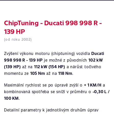
ChipTuning - Ducati 998 998 R -
139 HP
(od roku 2002)
Zvýšení výkonu motoru (chiptuning) vozidla
Ducati
998 998 R - 139 HP
je možné z původních
102 kW
(139 HP)
až na
112 kW (154 HP)
a nárůst točivého
momentu ze
105 Nm
až na
118 Nm
.
Maximální rychlost se po úpravě zvýší o
+ 1 KM/H
a
kombinovaná spotřeba se sníží v průměru o
-0,30 L /
100 KM
.
Detailní parametry k jednotlivým druhům úprav