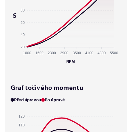
80
kW
60
40
20
1000
1600
2300
2900
3500
4100
4800
5500
RPM
Graf točivého momentu
Před úpravou
Po úpravě
120
110