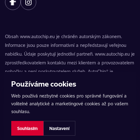
Obsah www.autochip.eu je chráněn autorským zákonem.
Informace jsou pouze informativní a nepředstavují veřejnou
nabídku. Údaje poskytují jednotliví partneři. www.autochip.eu je
zprostředkovatelem kontaktu mezi klientem a provozovatelem
pobočky a není poskytovatelem služeb. AutoChip® je
registrovaná ochranná známka Petra Kučery. Úpravy, které
Používáme cookies
nejsou označeny jako Premium, mohou vést k technické
Web používá nezbytné cookies pro správné fungování a
nezpůsobilosti vozidla k provozu na pozemních komunikacích.
volitelné analytické a marketingové cookies až po vašem
Přesné informace poskytuje vždy konkrétní provozovatel
souhlasu.
pobočky.
Nastavení cookies
Souhlasím
Nastavení