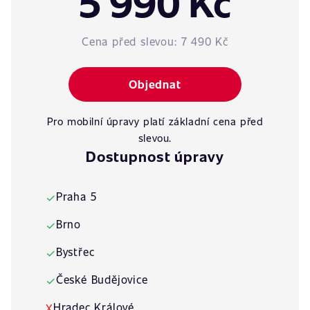
5 990 Kč
Cena před slevou:
7 490 Kč
Objednat
Pro mobilní úpravy platí základní cena před
slevou.
Dostupnost úpravy
Praha 5
✓
Brno
✓
Bystřec
✓
České Budějovice
✓
Hradec Králové
X