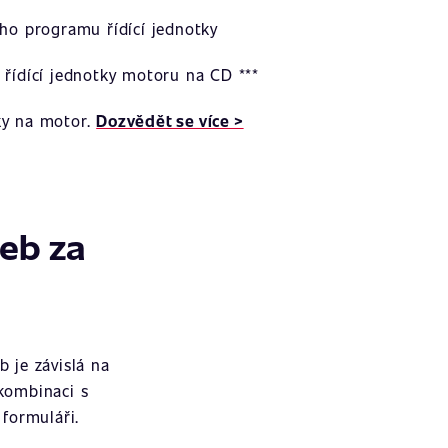
ího programu řídící jednotky
 řídící jednotky motoru na CD ***
ky na motor.
Dozvědět se více >
žeb za
 je závislá na
 kombinaci s
formuláři.