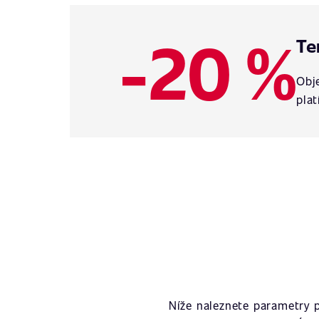
-20 %
Te
Obje
plat
Níže naleznete parametry 