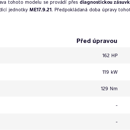
rava tohoto modelu se provádí přes
diagnostickou zásuv
ídící jednotky
ME17.9.21
. Předpokládaná doba úpravy tohot
Před úpravou
162 HP
119 kW
129 Nm
-
-