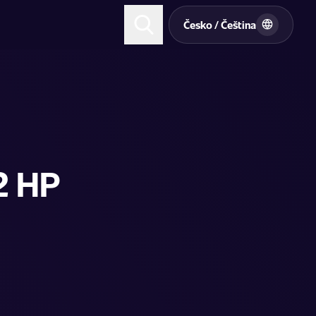
t
Česko / Čeština
2 HP