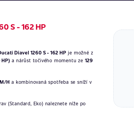
60 S - 162 HP
Ducati Diavel 1260 S - 162 HP
je možné z
0 HP)
a nárůst točivého momentu ze
129
KM/H
a kombinovaná spotřeba se sníží v
av (Standard, Eko) naleznete níže po