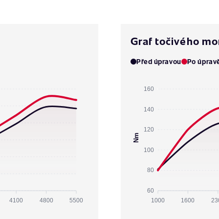
Graf točivého m
Před úpravou
Po úprav
160
140
120
Nm
100
80
60
4100
4800
5500
1000
1600
23