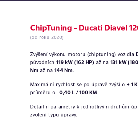
ChipTuning - Ducati Diavel 12
(od roku 2020)
Zvýšení výkonu motoru (chiptuning) vozidla
původních
119 kW (162 HP)
až na
131 kW (18
Nm
až na
144 Nm
.
Maximální rychlost se po úpravě zvýší o
+ 1 
průměru o
-0,40 L / 100 KM
.
Detailní parametry k jednotlivým druhům úpr
zvolení typu úpravy.