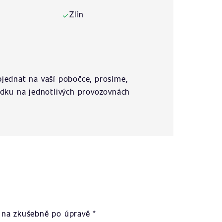
Zlín
✓
jednat na vaší pobočce, prosíme,
ídku na jednotlivých provozovnách
na zkušebně po úpravě *