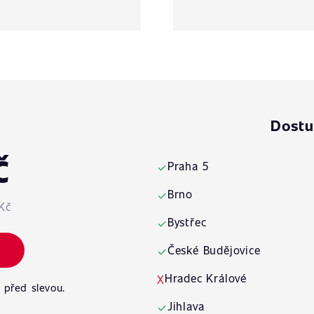
Dostu
č
Praha 5
✓
Brno
✓
Kč
Bystřec
✓
České Budějovice
✓
Hradec Králové
X
 před slevou.
Jihlava
✓