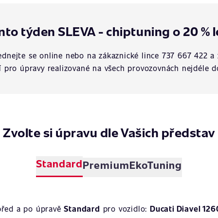
nto týden SLEVA - chiptuning o 20 % l
dnejte se online nebo na zákaznické lince 737 667 422 a 
í pro úpravy realizované na všech provozovnách nejdéle d
Zvolte si úpravu dle Vašich představ
Standard
Premium
EkoTuning
před a po úpravě
Standard
pro vozidlo:
Ducati Diavel 126