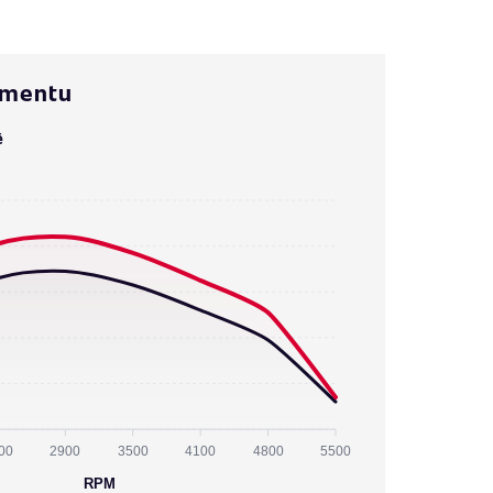
omentu
ě
00
2900
3500
4100
4800
5500
RPM