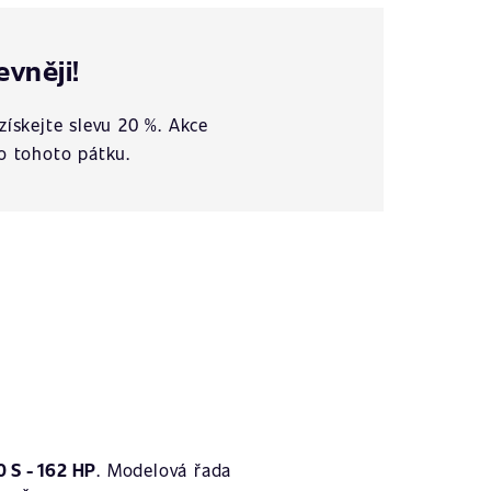
evněji!
získejte slevu 20 %. Akce
o tohoto pátku.
0 S - 162 HP
. Modelová řada