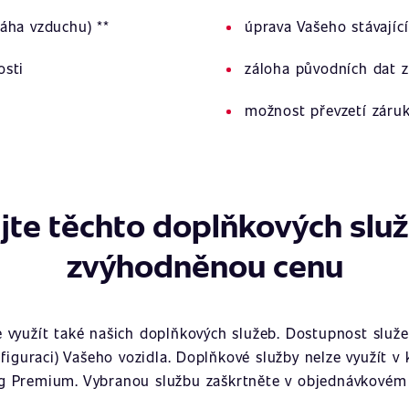
áha vzduchu) **
úprava Vašeho stávajíc
osti
záloha původních dat z
možnost převzetí záru
jte těchto doplňkových slu
zvýhodněnou cenu
využít také našich doplňkových služeb. Dostupnost služeb
figuraci) Vašeho vozidla. Doplňkové služby nelze využít v
g Premium. Vybranou službu zaškrtněte v objednávkovém 