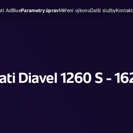
tí AdBlue
Parametry úprav
Měření výkonu
Další služby
Kontak
ati Diavel 1260 S - 16