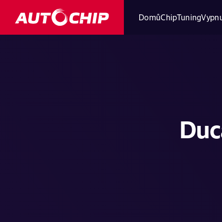
Domů
ChipTuning
Vypnu
Duc