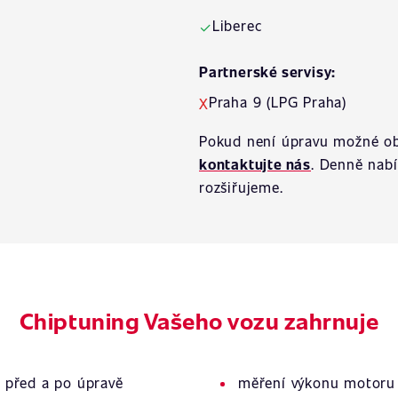
Liberec
✓
Partnerské servisy:
Praha 9 (LPG Praha)
X
Pokud není úpravu možné ob
kontaktujte nás
. Denně nab
rozšiřujeme.
Chiptuning Vašeho vozu zahrnuje
 před a po úpravě
měření výkonu motoru 