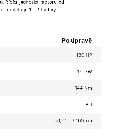
ku
. Řídící jednotka motoru od
o modelu je 1 - 2 hodiny.
Po úpravě
180 HP
131 kW
144 Nm
+ 1
-0,20 L / 100 km