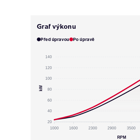
Graf výkonu
Před úpravou
Po úpravě
140
120
100
kW
80
60
40
20
1000
1600
2300
2900
3500
RPM