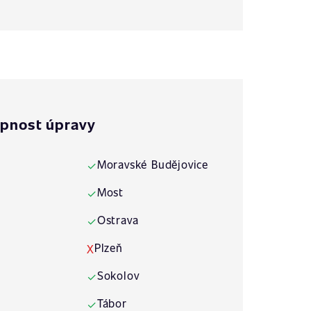
pnost úpravy
Moravské Budějovice
✓
Most
✓
Ostrava
✓
Plzeň
X
Sokolov
✓
Tábor
✓