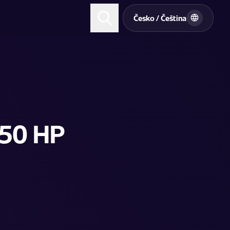
t
Česko / Čeština
150 HP