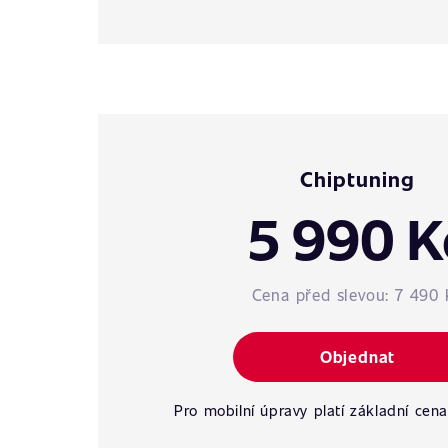
Chiptuning
5 990 K
Cena před slevou:
7 490 
Objednat
Pro mobilní úpravy platí základní cena