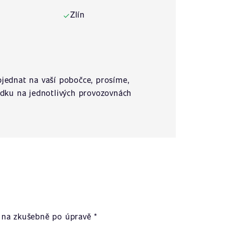
Zlín
✓
jednat na vaší pobočce, prosíme,
ídku na jednotlivých provozovnách
na zkušebně po úpravě *