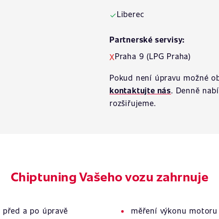
Liberec
✓
Partnerské servisy:
Praha 9 (LPG Praha)
X
Pokud není úpravu možné ob
kontaktujte nás
. Denně nab
rozšiřujeme.
Chiptuning Vašeho vozu zahrnuje
 před a po úpravě
měření výkonu motoru 