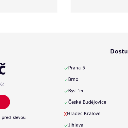
Dostu
č
Praha 5
✓
Brno
✓
Kč
Bystřec
✓
České Budějovice
✓
Hradec Králové
X
 před slevou.
Jihlava
✓