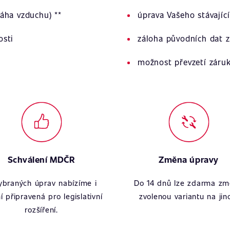
áha vzduchu) **
úprava Vašeho stávajíc
osti
záloha původních dat z
možnost převzetí záru
Schválení MDČR
Změna úpravy
ybraných úprav nabízíme i
Do 14 dnů lze zdarma zm
í připravená pro legislativní
zvolenou variantu na jin
rozšíření.