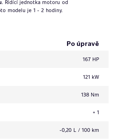
u
. Řídící jednotka motoru od
to modelu je 1 - 2 hodiny.
Po úpravě
167 HP
121 kW
138 Nm
+ 1
-0,20 L / 100 km