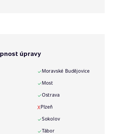
pnost úpravy
Moravské Budějovice
✓
Most
✓
Ostrava
✓
Plzeň
X
Sokolov
✓
Tábor
✓