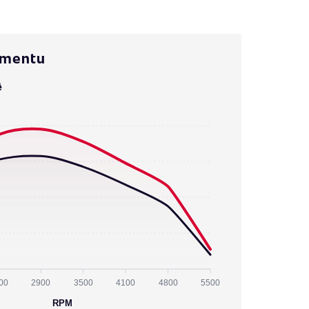
omentu
ě
00
2900
3500
4100
4800
5500
RPM