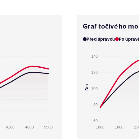
Graf točivého m
Před úpravou
Po úprav
140
120
Nm
100
80
60
4100
4800
5500
1000
1600
23