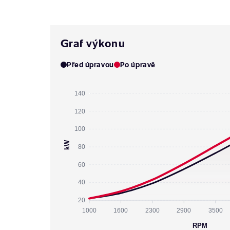
Graf výkonu
Před úpravou
Po úpravě
140
120
100
kW
80
60
40
20
1000
1600
2300
2900
3500
RPM