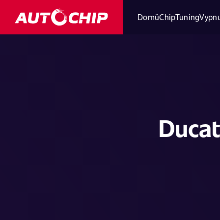
Domů
ChipTuning
Vypnu
Ducat