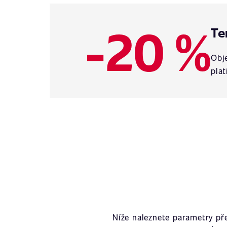
-20 %
Te
Obje
plat
Níže naleznete parametry př