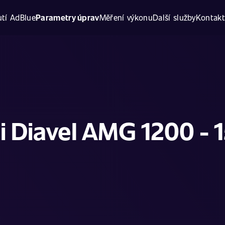
tí AdBlue
Parametry úprav
Měření výkonu
Další služby
Kontak
i Diavel AMG 1200 - 