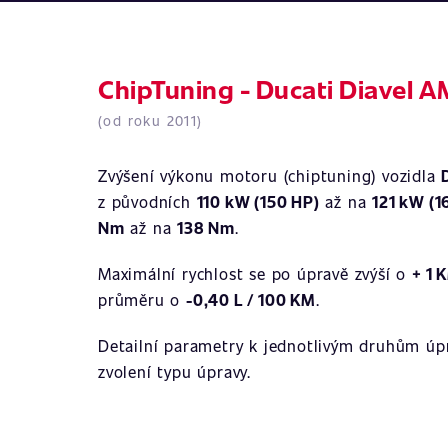
ChipTuning - Ducati Diavel A
(od roku 2011)
Zvýšení výkonu motoru (chiptuning) vozidla
z původních
110 kW (150 HP)
až na
121 kW (1
Nm
až na
138 Nm
.
Maximální rychlost se po úpravě zvýší o
+ 1 
průměru o
-0,40 L / 100 KM
.
Detailní parametry k jednotlivým druhům úpr
zvolení typu úpravy.