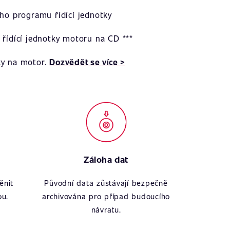
ího programu řídící jednotky
 řídící jednotky motoru na CD ***
ky na motor.
Dozvědět se více >
Záloha dat
ěnit
Původní data zůstávají bezpečně
ou.
archivována pro případ budoucího
návratu.