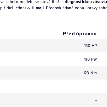
ava tohoto modelu se provádí přes
diagnostickou zásuvk
yp řídící jednotky
Himeji
. Předpokládaná doba úpravy toho
Před úpravou
150 HP
110 kW
123 Nm
-
-