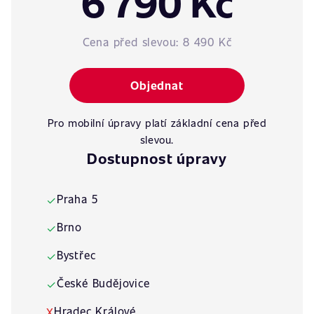
6 790 Kč
Cena před slevou:
8 490 Kč
Objednat
Pro mobilní úpravy platí základní cena před
slevou.
Dostupnost úpravy
Praha 5
✓
Brno
✓
Bystřec
✓
České Budějovice
✓
Hradec Králové
X