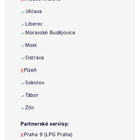
Jihlava
✓
Liberec
✓
Moravské Budějovice
✓
Most
✓
Ostrava
✓
Plzeň
X
Sokolov
✓
Tábor
✓
Zlín
✓
Partnerské servisy:
Praha 9 (LPG Praha)
X