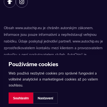
Obsah www.autochip.eu je chráněn autorským zákonem.
Informace jsou pouze informativní a nepředstavují veřejnou
nabídku. Údaje poskytují jednotliví partneři. www.autochip.eu je
zprostředkovatelem kontaktu mezi klientem a provozovatelem
pobočky a není poskytovatelem služeb. AutoChip® je
registrovaná ochranná známka Petra Kučery. Úpravy, které
Používáme cookies
nejsou označeny jako Premium, mohou vést k technické
Web používá nezbytné cookies pro správné fungování a
nezpůsobilosti vozidla k provozu na pozemních komunikacích.
volitelné analytické a marketingové cookies až po vašem
Přesné informace poskytuje vždy konkrétní provozovatel
souhlasu.
pobočky.
Nastavení cookies
Souhlasím
Nastavení