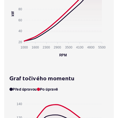
80
kW
60
40
20
1000
1600
2300
2900
3500
4100
4800
5500
RPM
Graf točivého momentu
Před úpravou
Po úpravě
140
120