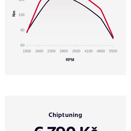
Nm
100
80
60
1000
1600
2300
2900
3500
4100
4800
5500
RPM
Chiptuning