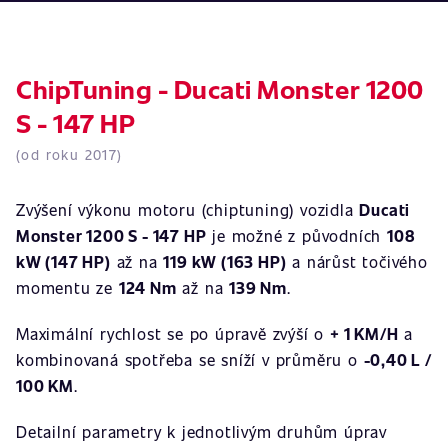
ChipTuning - Ducati Monster 1200
S - 147 HP
(od roku 2017)
Zvýšení výkonu motoru (chiptuning) vozidla
Ducati
Monster 1200 S - 147 HP
je možné z původních
108
kW (147 HP)
až na
119 kW (163 HP)
a nárůst točivého
momentu ze
124 Nm
až na
139 Nm
.
Maximální rychlost se po úpravě zvýší o
+ 1 KM/H
a
kombinovaná spotřeba se sníží v průměru o
-0,40 L /
100 KM
.
Detailní parametry k jednotlivým druhům úprav