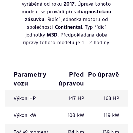
vyráběná od roku
2017
. Úprava tohoto
modelu se provádí přes
diagnostickou
zásuvku
. Řídící jednotka motoru od
společnosti
Continental
. Typ řídící
jednotky
M3D
. Předpokládaná doba
úpravy tohoto modelu je 1 - 2 hodiny.
Parametry
Před
Po úpravě
vozu
úpravou
Výkon HP
147 HP
163 HP
Výkon kW
108 kW
119 kW
Točivý moment
124 Nm
139 Nm