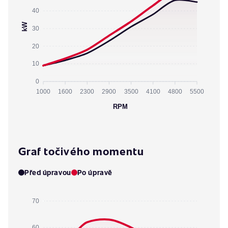
40
kW
30
20
10
0
1000
1600
2300
2900
3500
4100
4800
5500
RPM
Graf točivého momentu
Před úpravou
Po úpravě
70
60