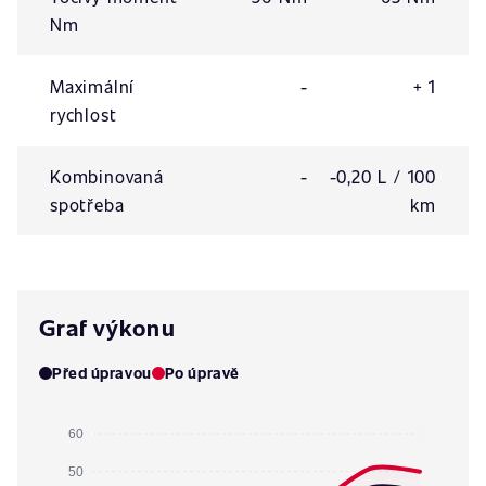
Nm
Maximální
-
+ 1
rychlost
Kombinovaná
-
-0,20 L / 100
spotřeba
km
Graf výkonu
Před úpravou
Po úpravě
60
50