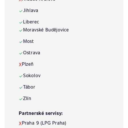
Jihlava
✓
Liberec
✓
Moravské Budějovice
✓
Most
✓
Ostrava
✓
Plzeň
X
Sokolov
✓
Tábor
✓
Zlín
✓
Partnerské servisy:
Praha 9 (LPG Praha)
X