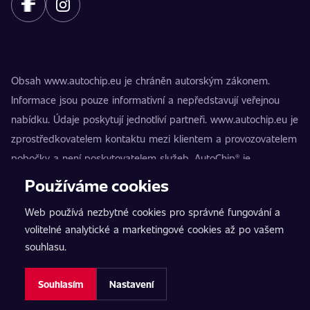
Obsah www.autochip.eu je chráněn autorským zákonem.
Informace jsou pouze informativní a nepředstavují veřejnou
nabídku. Údaje poskytují jednotliví partneři. www.autochip.eu je
zprostředkovatelem kontaktu mezi klientem a provozovatelem
pobočky a není poskytovatelem služeb. AutoChip® je
registrovaná ochranná známka Petra Kučery. Úpravy, které
Používáme cookies
nejsou označeny jako Premium, mohou vést k technické
Web používá nezbytné cookies pro správné fungování a
nezpůsobilosti vozidla k provozu na pozemních komunikacích.
volitelné analytické a marketingové cookies až po vašem
Přesné informace poskytuje vždy konkrétní provozovatel
souhlasu.
pobočky.
Nastavení cookies
Souhlasím
Nastavení