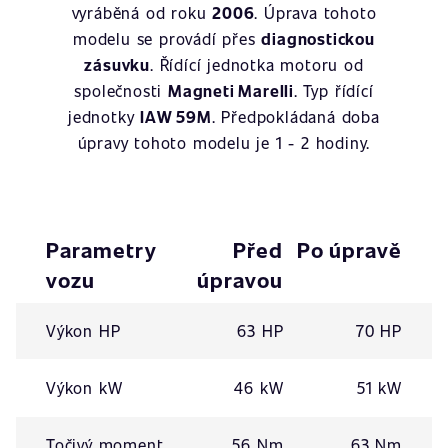
vyráběná od roku
2006
. Úprava tohoto
modelu se provádí přes
diagnostickou
zásuvku
. Řídící jednotka motoru od
společnosti
Magneti Marelli
. Typ řídící
jednotky
IAW 59M
. Předpokládaná doba
úpravy tohoto modelu je 1 - 2 hodiny.
Parametry
Před
Po úpravě
vozu
úpravou
Výkon HP
63 HP
70 HP
Výkon kW
46 kW
51 kW
Točivý moment
56 Nm
63 Nm