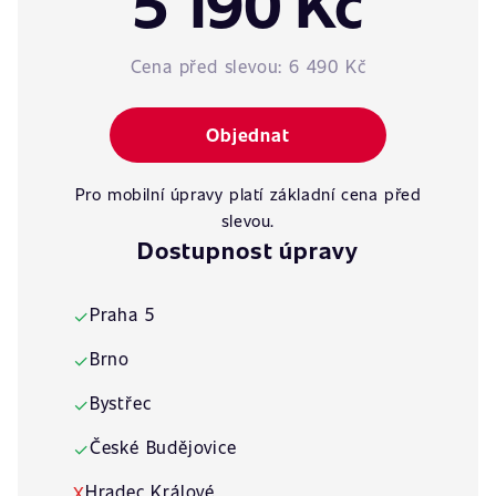
5 190 Kč
Cena před slevou:
6 490 Kč
Objednat
Pro mobilní úpravy platí základní cena před
slevou.
Dostupnost úpravy
Praha 5
✓
Brno
✓
Bystřec
✓
České Budějovice
✓
Hradec Králové
X