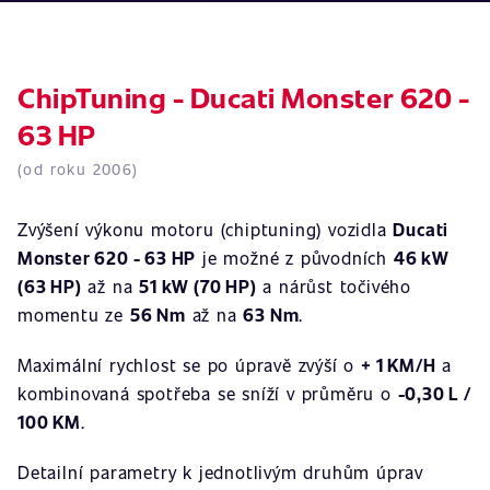
ChipTuning - Ducati Monster 620 -
63 HP
(od roku 2006)
Zvýšení výkonu motoru (chiptuning) vozidla
Ducati
Monster 620 - 63 HP
je možné z původních
46 kW
(63 HP)
až na
51 kW (70 HP)
a nárůst točivého
momentu ze
56 Nm
až na
63 Nm
.
Maximální rychlost se po úpravě zvýší o
+ 1 KM/H
a
kombinovaná spotřeba se sníží v průměru o
-0,30 L /
100 KM
.
Detailní parametry k jednotlivým druhům úprav