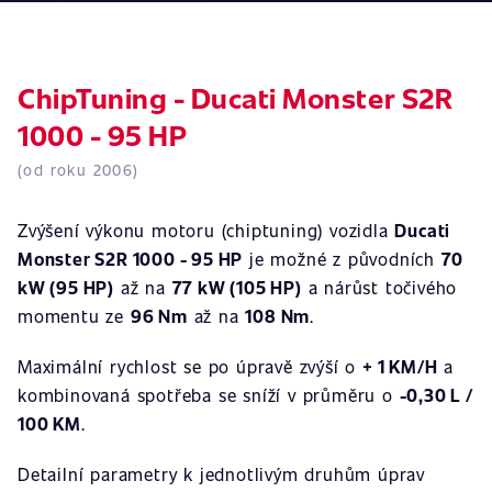
ChipTuning - Ducati Monster S2R
1000 - 95 HP
(od roku 2006)
Zvýšení výkonu motoru (chiptuning) vozidla
Ducati
Monster S2R 1000 - 95 HP
je možné z původních
70
kW (95 HP)
až na
77 kW (105 HP)
a nárůst točivého
momentu ze
96 Nm
až na
108 Nm
.
Maximální rychlost se po úpravě zvýší o
+ 1 KM/H
a
kombinovaná spotřeba se sníží v průměru o
-0,30 L /
100 KM
.
Detailní parametry k jednotlivým druhům úprav