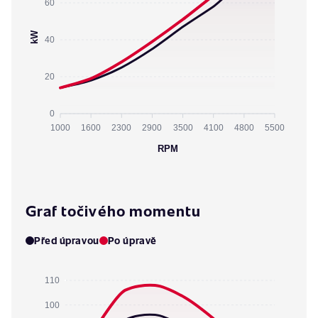
60
kW
40
20
0
1000
1600
2300
2900
3500
4100
4800
5500
RPM
Graf točivého momentu
Před úpravou
Po úpravě
110
100