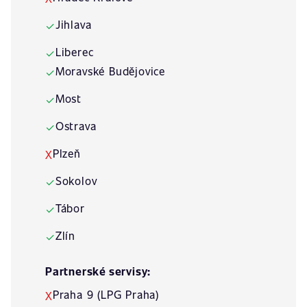
Jihlava
✓
Liberec
✓
Moravské Budějovice
✓
Most
✓
Ostrava
✓
Plzeň
X
Sokolov
✓
Tábor
✓
Zlín
✓
Partnerské servisy:
Praha 9 (LPG Praha)
X