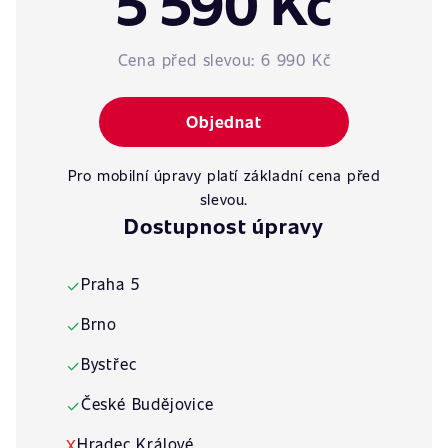
5 590 Kč
Cena před slevou:
6 990 Kč
Objednat
Pro mobilní úpravy platí základní cena před
slevou.
Dostupnost úpravy
Praha 5
✓
Brno
✓
Bystřec
✓
České Budějovice
✓
Hradec Králové
X