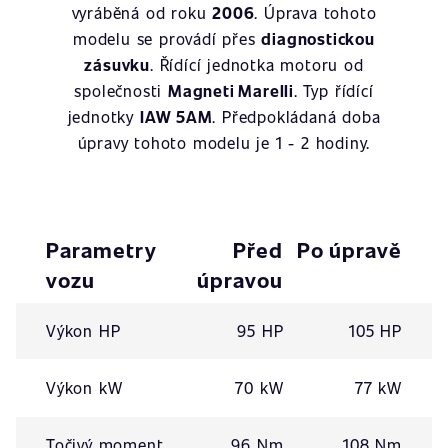
vyráběná od roku
2006
. Úprava tohoto
modelu se provádí přes
diagnostickou
zásuvku
. Řídící jednotka motoru od
společnosti
Magneti Marelli
. Typ řídící
jednotky
IAW 5AM
. Předpokládaná doba
úpravy tohoto modelu je 1 - 2 hodiny.
Parametry
Před
Po úpravě
vozu
úpravou
Výkon HP
95 HP
105 HP
Výkon kW
70 kW
77 kW
Točivý moment
96 Nm
108 Nm