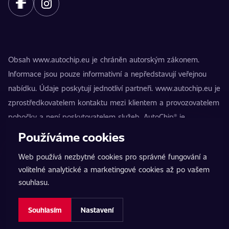
Obsah www.autochip.eu je chráněn autorským zákonem.
Informace jsou pouze informativní a nepředstavují veřejnou
nabídku. Údaje poskytují jednotliví partneři. www.autochip.eu je
zprostředkovatelem kontaktu mezi klientem a provozovatelem
pobočky a není poskytovatelem služeb. AutoChip® je
registrovaná ochranná známka Petra Kučery. Úpravy, které
Používáme cookies
nejsou označeny jako Premium, mohou vést k technické
Web používá nezbytné cookies pro správné fungování a
nezpůsobilosti vozidla k provozu na pozemních komunikacích.
volitelné analytické a marketingové cookies až po vašem
Přesné informace poskytuje vždy konkrétní provozovatel
souhlasu.
pobočky.
Nastavení cookies
Souhlasím
Nastavení