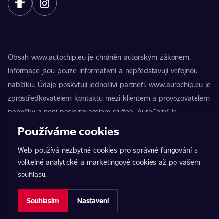
Obsah www.autochip.eu je chráněn autorským zákonem.
Informace jsou pouze informativní a nepředstavují veřejnou
nabídku. Údaje poskytují jednotliví partneři. www.autochip.eu je
zprostředkovatelem kontaktu mezi klientem a provozovatelem
pobočky a není poskytovatelem služeb. AutoChip® je
registrovaná ochranná známka Petra Kučery. Úpravy, které
Používáme cookies
nejsou označeny jako Premium, mohou vést k technické
Web používá nezbytné cookies pro správné fungování a
nezpůsobilosti vozidla k provozu na pozemních komunikacích.
volitelné analytické a marketingové cookies až po vašem
Přesné informace poskytuje vždy konkrétní provozovatel
souhlasu.
pobočky.
Nastavení cookies
Souhlasím
Nastavení