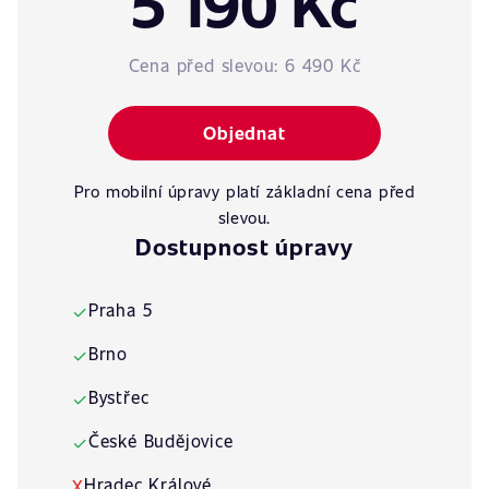
5 190 Kč
Cena před slevou:
6 490 Kč
Objednat
Pro mobilní úpravy platí základní cena před
slevou.
Dostupnost úpravy
Praha 5
✓
Brno
✓
Bystřec
✓
České Budějovice
✓
Hradec Králové
X