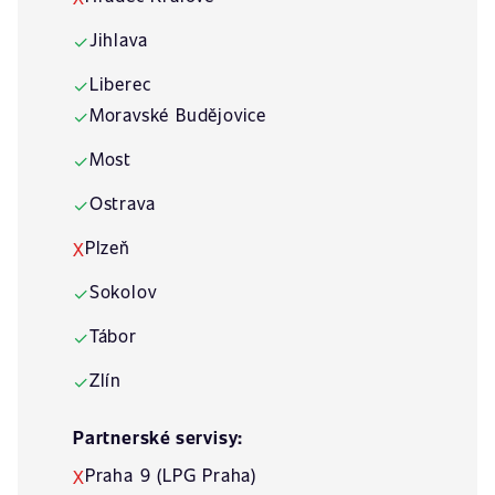
Jihlava
✓
Liberec
✓
Moravské Budějovice
✓
Most
✓
Ostrava
✓
Plzeň
X
Sokolov
✓
Tábor
✓
Zlín
✓
Partnerské servisy:
Praha 9 (LPG Praha)
X