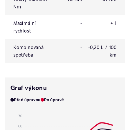
Nm
Maximální
-
+ 1
rychlost
Kombinovaná
-
-0,20 L / 100
spotřeba
km
Graf výkonu
Před úpravou
Po úpravě
70
60