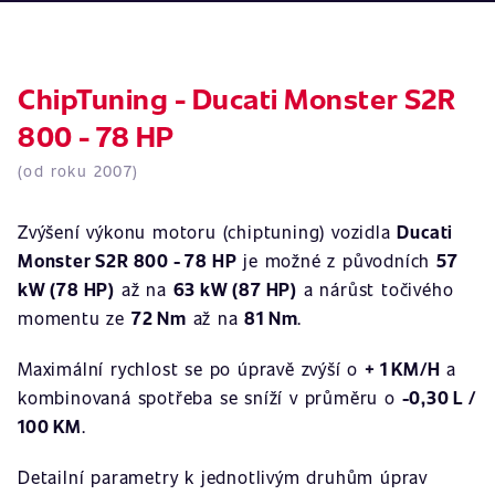
ChipTuning - Ducati Monster S2R
800 - 78 HP
(od roku 2007)
Zvýšení výkonu motoru (chiptuning) vozidla
Ducati
Monster S2R 800 - 78 HP
je možné z původních
57
kW (78 HP)
až na
63 kW (87 HP)
a nárůst točivého
momentu ze
72 Nm
až na
81 Nm
.
Maximální rychlost se po úpravě zvýší o
+ 1 KM/H
a
kombinovaná spotřeba se sníží v průměru o
-0,30 L /
100 KM
.
Detailní parametry k jednotlivým druhům úprav