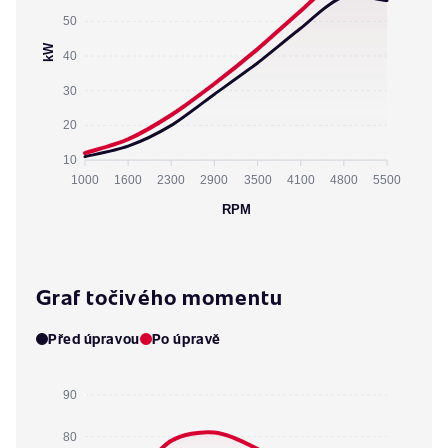
50
kW
40
30
20
10
1000
1600
2300
2900
3500
4100
4800
5500
RPM
Graf točivého momentu
Před úpravou
Po úpravě
90
80