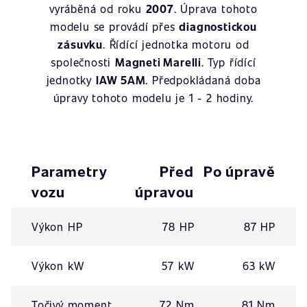
vyráběná od roku
2007
. Úprava tohoto
modelu se provádí přes
diagnostickou
zásuvku
. Řídící jednotka motoru od
společnosti
Magneti Marelli
. Typ řídící
jednotky
IAW 5AM
. Předpokládaná doba
úpravy tohoto modelu je 1 - 2 hodiny.
Parametry
Před
Po úpravě
vozu
úpravou
Výkon HP
78 HP
87 HP
Výkon kW
57 kW
63 kW
Točivý moment
72 Nm
81 Nm