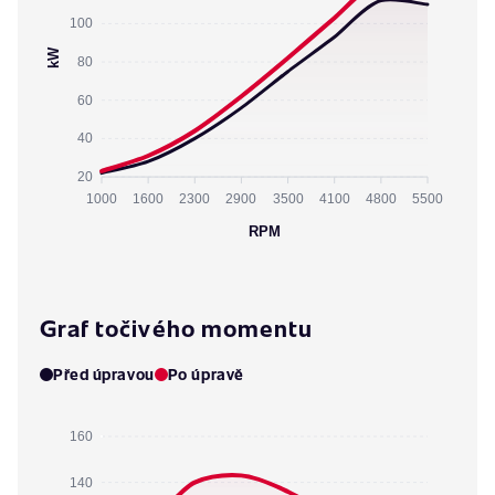
100
kW
80
60
40
20
1000
1600
2300
2900
3500
4100
4800
5500
RPM
Graf točivého momentu
Před úpravou
Po úpravě
160
140