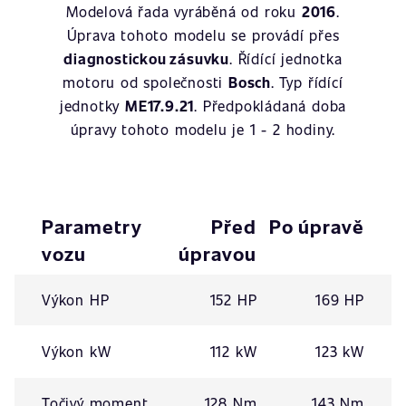
Modelová řada vyráběná od roku
2016
.
Úprava tohoto modelu se provádí přes
diagnostickou zásuvku
. Řídící jednotka
motoru od společnosti
Bosch
. Typ řídící
jednotky
ME17.9.21
. Předpokládaná doba
úpravy tohoto modelu je 1 - 2 hodiny.
Parametry
Před
Po úpravě
vozu
úpravou
Výkon HP
152 HP
169 HP
Výkon kW
112 kW
123 kW
Točivý moment
128 Nm
143 Nm