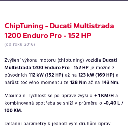
ChipTuning - Ducati Multistrada
1200 Enduro Pro - 152 HP
(od roku 2016)
Zvýšení výkonu motoru (chiptuning) vozidla
Ducati
Multistrada 1200 Enduro Pro - 152 HP
je možné z
původních
112 kW (152 HP)
až na
123 kW (169 HP)
a
nárůst točivého momentu ze
128 Nm
až na
143 Nm
.
Maximální rychlost se po úpravě zvýší o
+ 1 KM/H
a
kombinovaná spotřeba se sníží v průměru o
-0,40 L /
100 KM
.
Detailní parametry k jednotlivým druhům úprav