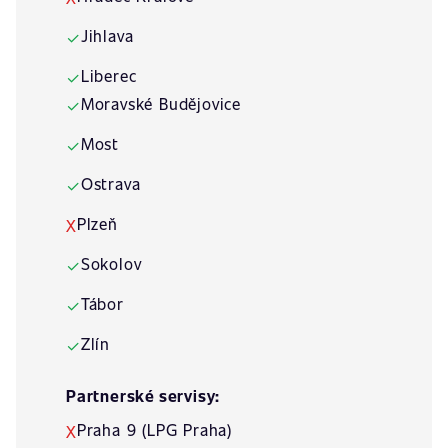
Jihlava
✓
Liberec
✓
Moravské Budějovice
✓
Most
✓
Ostrava
✓
Plzeň
X
Sokolov
✓
Tábor
✓
Zlín
✓
Partnerské servisy:
Praha 9 (LPG Praha)
X