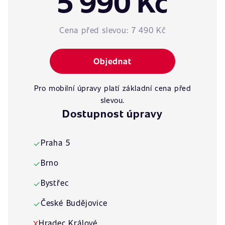
5 990 Kč
Cena před slevou:
7 490 Kč
Objednat
Pro mobilní úpravy platí základní cena před
slevou.
Dostupnost úpravy
Praha 5
✓
Brno
✓
Bystřec
✓
České Budějovice
✓
Hradec Králové
X