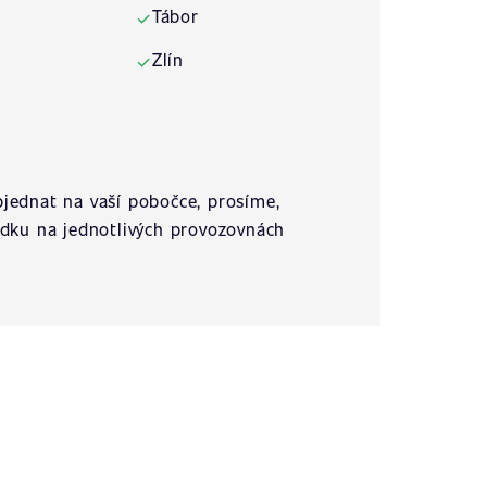
Tábor
✓
Zlín
✓
jednat na vaší pobočce, prosíme,
ídku na jednotlivých provozovnách