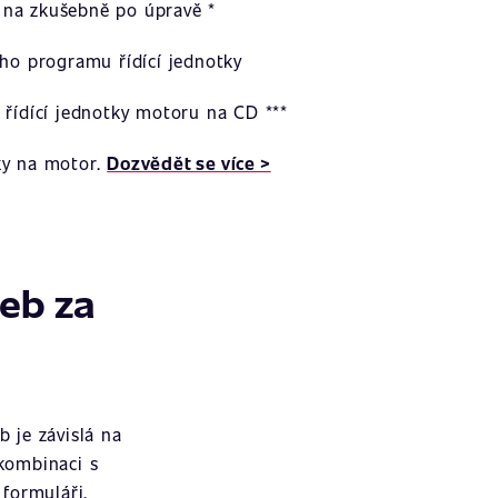
na zkušebně po úpravě *
ího programu řídící jednotky
 řídící jednotky motoru na CD ***
ky na motor.
Dozvědět se více >
žeb za
 je závislá na
 kombinaci s
formuláři.