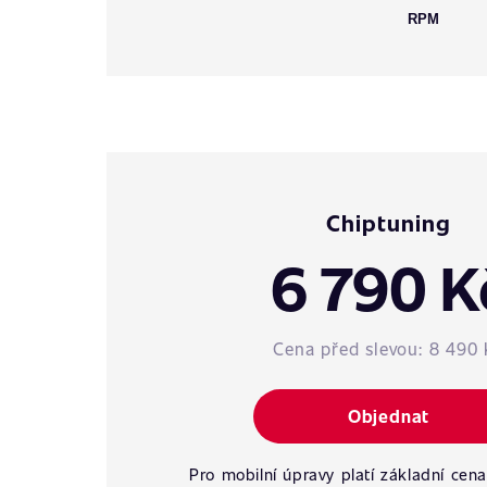
RPM
Chiptuning
6 790 K
Cena před slevou:
8 490 
Objednat
Pro mobilní úpravy platí základní cena