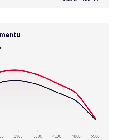
omentu
ě
00
2900
3500
4100
4800
5500