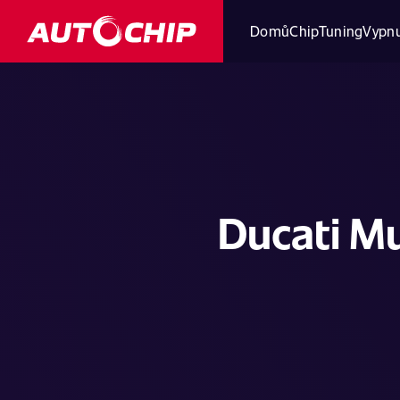
Domů
ChipTuning
Vypnu
Ducati Mu