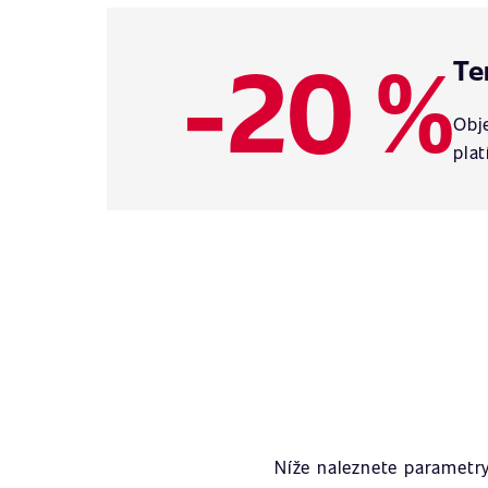
-20 %
Te
Obje
plat
Níže naleznete parametr