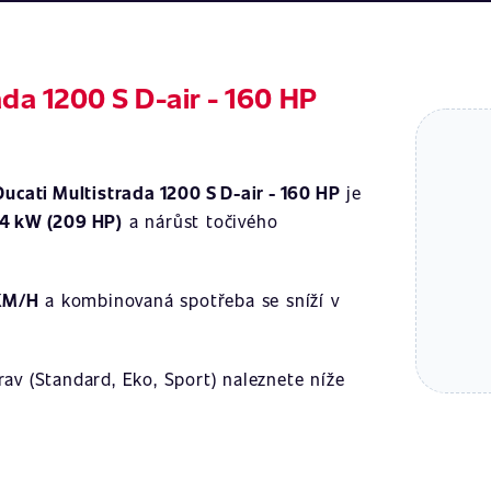
da 1200 S D-air - 160 HP
Ducati Multistrada 1200 S D-air - 160 HP
je
4 kW (209 HP)
a nárůst točivého
KM/H
a kombinovaná spotřeba se sníží v
av (Standard, Eko, Sport) naleznete níže