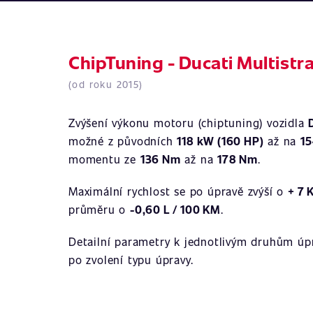
ChipTuning - Ducati Multistra
(od roku 2015)
Zvýšení výkonu motoru (chiptuning) vozidla
možné z původních
118 kW (160 HP)
až na
15
momentu ze
136 Nm
až na
178 Nm
.
Maximální rychlost se po úpravě zvýší o
+ 7 
průměru o
-0,60 L / 100 KM
.
Detailní parametry k jednotlivým druhům úpr
po zvolení typu úpravy.