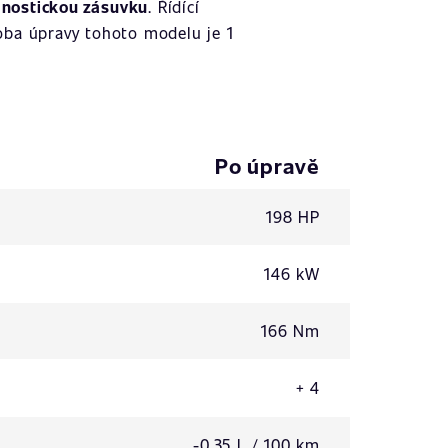
gnostickou zásuvku
. Řídící
oba úpravy tohoto modelu je 1
Po úpravě
198 HP
146 kW
166 Nm
+ 4
-0,35 L / 100 km