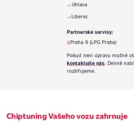
Jihlava
✓
Liberec
✓
Partnerské servisy:
Praha 9 (LPG Praha)
X
Pokud není úpravu možné ob
kontaktujte nás
. Denně nab
rozšiřujeme.
Chiptuning Vašeho vozu zahrnuje