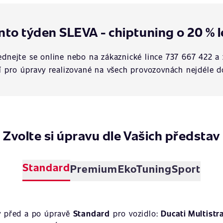
nto týden SLEVA - chiptuning o 20 % l
dnejte se online nebo na zákaznické lince 737 667 422 a 
í pro úpravy realizované na všech provozovnách nejdéle d
Zvolte si úpravu dle Vašich představ
Standard
Premium
EkoTuning
Sport
y před a po úpravě
Standard
pro vozidlo:
Ducati Multistr