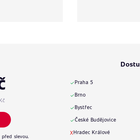
Dostu
č
Praha 5
✓
Brno
✓
Kč
Bystřec
✓
České Budějovice
✓
Hradec Králové
X
 před slevou.