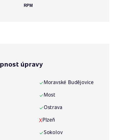
RPM
pnost úpravy
Moravské Budějovice
✓
Most
✓
Ostrava
✓
Plzeň
X
Sokolov
✓