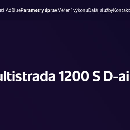
tí AdBlue
Parametry úprav
Měření výkonu
Další služby
Kontak
ltistrada 1200 S D-ai