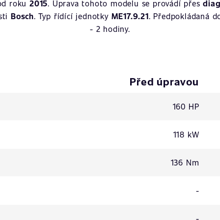
od roku
2015
. Úprava tohoto modelu se provádí přes
dia
sti
Bosch
. Typ řídící jednotky
ME17.9.21
. Předpokládaná d
- 2 hodiny.
Před úpravou
160 HP
118 kW
136 Nm
-
-