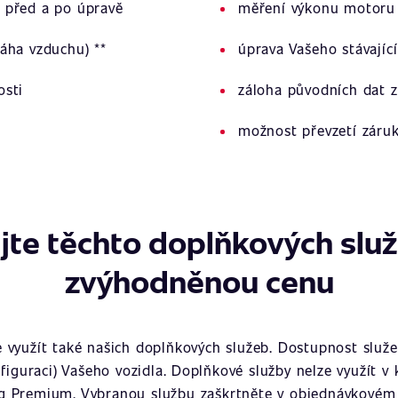
 před a po úpravě
měření výkonu motoru 
áha vzduchu) **
úprava Vašeho stávajíc
osti
záloha původních dat z
možnost převzetí záru
jte těchto doplňkových slu
zvýhodněnou cenu
využít také našich doplňkových služeb. Dostupnost služeb
figuraci) Vašeho vozidla. Doplňkové služby nelze využít v
g Premium. Vybranou službu zaškrtněte v objednávkovém 