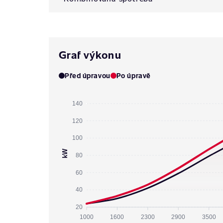
Graf výkonu
Před úpravou
Po úpravě
140
120
100
kW
80
60
40
20
1000
1600
2300
2900
3500