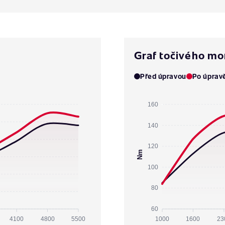
Graf točivého m
Před úpravou
Po úprav
160
140
120
Nm
100
80
60
4100
4800
5500
1000
1600
23