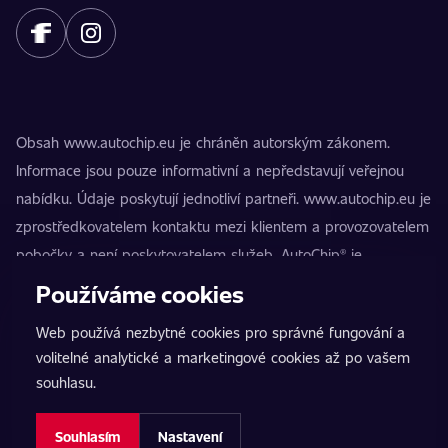
Obsah www.autochip.eu je chráněn autorským zákonem.
Informace jsou pouze informativní a nepředstavují veřejnou
nabídku. Údaje poskytují jednotliví partneři. www.autochip.eu je
zprostředkovatelem kontaktu mezi klientem a provozovatelem
pobočky a není poskytovatelem služeb. AutoChip® je
registrovaná ochranná známka Petra Kučery. Úpravy, které
Používáme cookies
nejsou označeny jako Premium, mohou vést k technické
Web používá nezbytné cookies pro správné fungování a
nezpůsobilosti vozidla k provozu na pozemních komunikacích.
volitelné analytické a marketingové cookies až po vašem
Přesné informace poskytuje vždy konkrétní provozovatel
souhlasu.
pobočky.
Nastavení cookies
Souhlasím
Nastavení