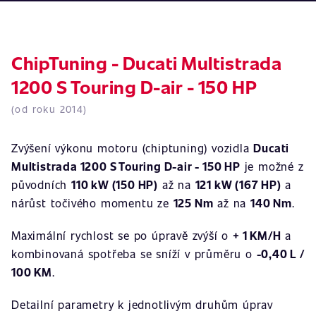
ChipTuning - Ducati Multistrada
1200 S Touring D-air - 150 HP
(od roku 2014)
Zvýšení výkonu motoru (chiptuning) vozidla
Ducati
Multistrada 1200 S Touring D-air - 150 HP
je možné z
původních
110 kW (150 HP)
až na
121 kW (167 HP)
a
nárůst točivého momentu ze
125 Nm
až na
140 Nm
.
Maximální rychlost se po úpravě zvýší o
+ 1 KM/H
a
kombinovaná spotřeba se sníží v průměru o
-0,40 L /
100 KM
.
Detailní parametry k jednotlivým druhům úprav