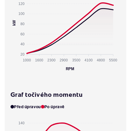
120
100
kW
80
60
40
20
1000
1600
2300
2900
3500
4100
4800
5500
RPM
Graf točivého momentu
Před úpravou
Po úpravě
140