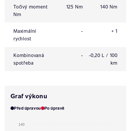
Točivý moment
125 Nm
140 Nm
Nm
Maximální
-
+ 1
rychlost
Kombinovaná
-
-0,20 L / 100
spotřeba
km
Graf výkonu
Před úpravou
Po úpravě
140