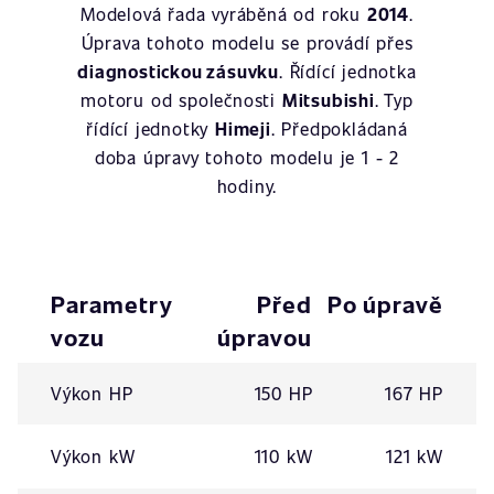
Modelová řada vyráběná od roku
2014
.
Úprava tohoto modelu se provádí přes
diagnostickou zásuvku
. Řídící jednotka
motoru od společnosti
Mitsubishi
. Typ
řídící jednotky
Himeji
. Předpokládaná
doba úpravy tohoto modelu je 1 - 2
hodiny.
Parametry
Před
Po úpravě
vozu
úpravou
Výkon HP
150 HP
167 HP
Výkon kW
110 kW
121 kW