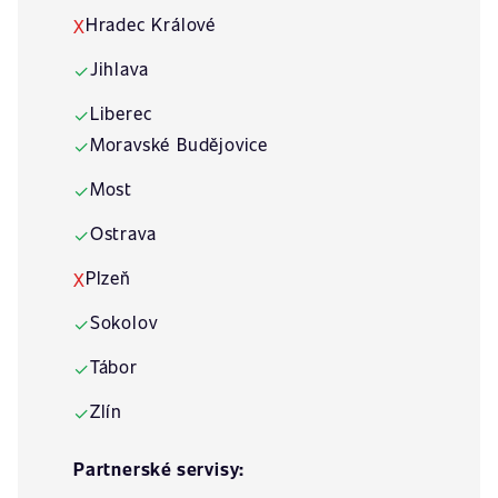
Hradec Králové
X
Jihlava
✓
Liberec
✓
Moravské Budějovice
✓
Most
✓
Ostrava
✓
Plzeň
X
Sokolov
✓
Tábor
✓
Zlín
✓
Partnerské servisy: