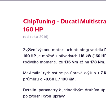
ChipTuning - Ducati Multistra
160 HP
(od roku 2016)
Zvýšení výkonu motoru (chiptuning) vozidla
160 HP
je možné z původních
118 kW (160 H
točivého momentu ze
136 Nm
až na
178 Nm
.
Maximální rychlost se po úpravě zvýší o
+ 7 
průměru o
-0,60 L / 100 KM
.
Detailní parametry k jednotlivým druhům úpr
po zvolení typu úpravy.