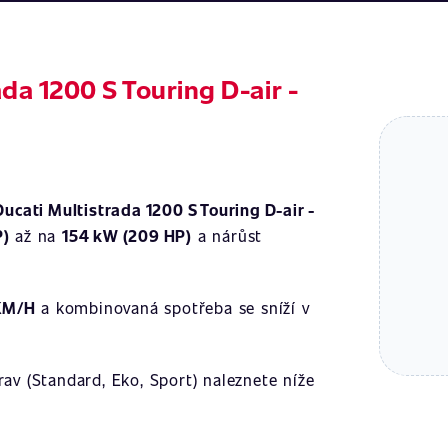
da 1200 S Touring D-air -
Ducati Multistrada 1200 S Touring D-air -
P)
až na
154 kW (209 HP)
a nárůst
KM/H
a kombinovaná spotřeba se sníží v
av (Standard, Eko, Sport) naleznete níže