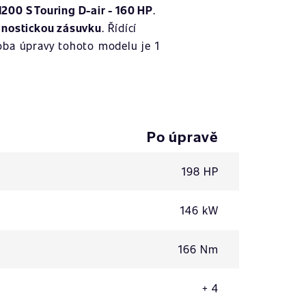
1200 S Touring D-air - 160 HP
.
gnostickou zásuvku
. Řídící
oba úpravy tohoto modelu je 1
Po úpravě
198 HP
146 kW
166 Nm
+ 4