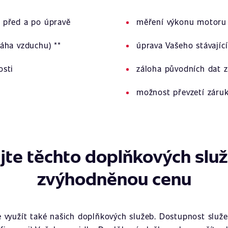
 před a po úpravě
měření výkonu motoru 
áha vzduchu) **
úprava Vašeho stávajíc
osti
záloha původních dat z
možnost převzetí záru
jte těchto doplňkových slu
zvýhodněnou cenu
využít také našich doplňkových služeb. Dostupnost služeb