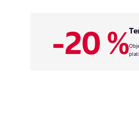
-20 %
Te
Obje
plat