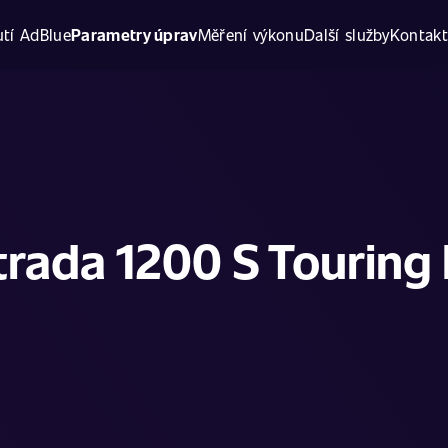
tí AdBlue
Parametry úprav
Měření výkonu
Další služby
Kontak
trada 1200 S Touring 