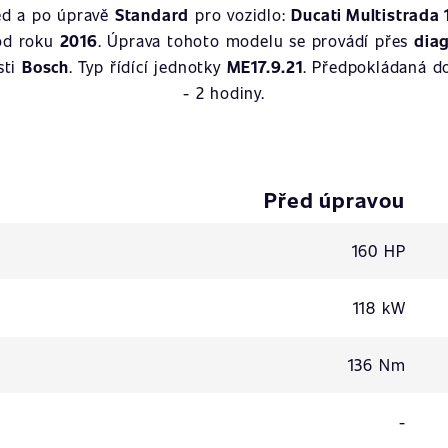
ed a po úpravě
Standard
pro vozidlo:
Ducati Multistrada 
od roku
2016
. Úprava tohoto modelu se provádí přes
dia
sti
Bosch
. Typ řídící jednotky
ME17.9.21
. Předpokládaná d
- 2 hodiny.
Před úpravou
160 HP
118 kW
136 Nm
-