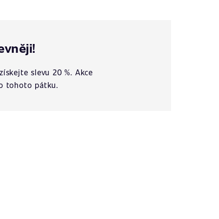
evněji!
získejte slevu 20 %. Akce
o tohoto pátku.