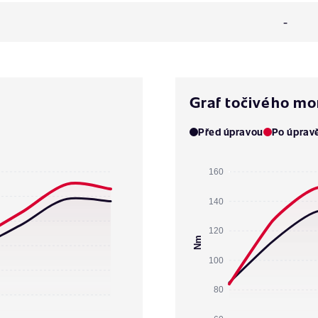
-
Graf točivého m
Před úpravou
Po úprav
160
140
120
Nm
100
80