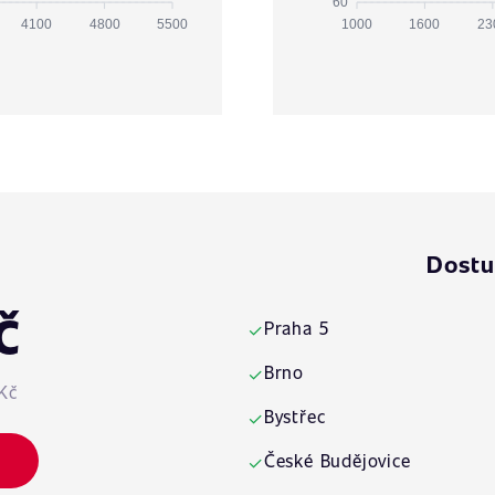
60
4100
4800
5500
1000
1600
23
Dostu
č
Praha 5
✓
Brno
✓
Kč
Bystřec
✓
České Budějovice
✓