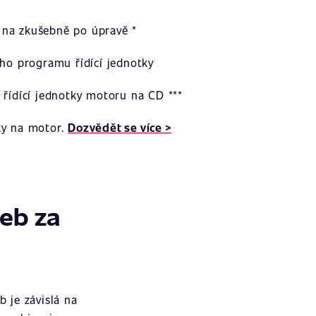
na zkušebně po úpravě *
ího programu řídící jednotky
 řídící jednotky motoru na CD ***
ky na motor.
Dozvědět se více >
žeb za
 je závislá na