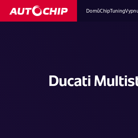
Domů
ChipTuning
Vypnu
Ducati Multis