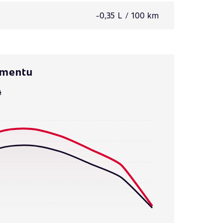
-0,35 L / 100 km
omentu
ě