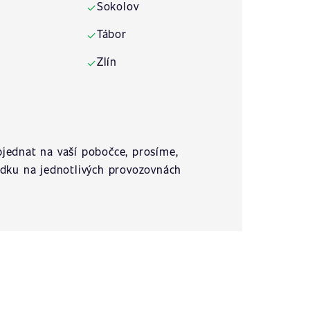
Sokolov
✓
Tábor
✓
Zlín
✓
jednat na vaší pobočce, prosíme,
ídku na jednotlivých provozovnách