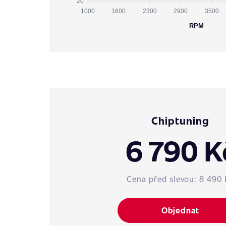
20
1000
1600
2300
2900
3500
RPM
Chiptuning
6 790 K
Cena před slevou:
8 490 
Objednat