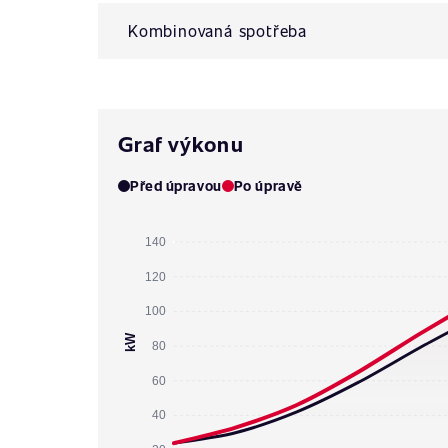
Kombinovaná spotřeba
Graf výkonu
Před úpravou
Po úpravě
140
120
100
kW
80
60
40