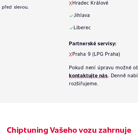
Hradec Králové
X
 před slevou.
Jihlava
✓
Liberec
✓
Partnerské servisy:
Praha 9 (LPG Praha)
X
Pokud není úpravu možné ob
kontaktujte nás
. Denně nab
rozšiřujeme.
Chiptuning Vašeho vozu zahrnuje