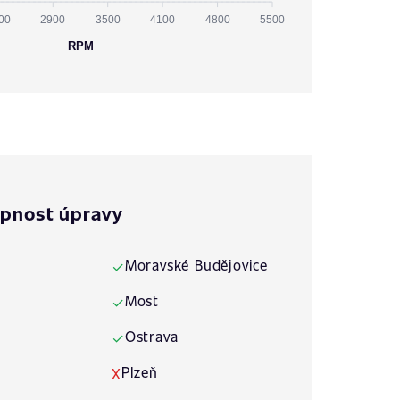
00
2900
3500
4100
4800
5500
RPM
pnost úpravy
Moravské Budějovice
✓
Most
✓
Ostrava
✓
Plzeň
X