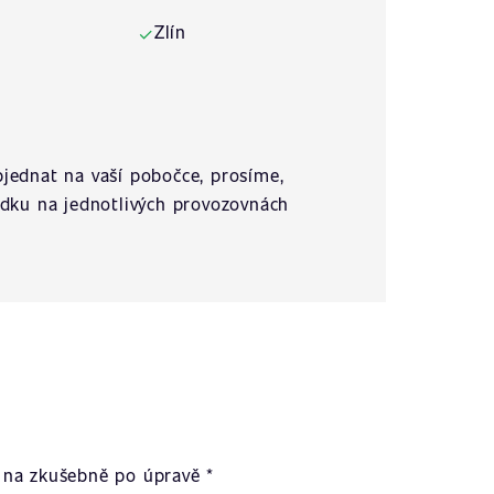
Zlín
✓
jednat na vaší pobočce, prosíme,
ídku na jednotlivých provozovnách
na zkušebně po úpravě *