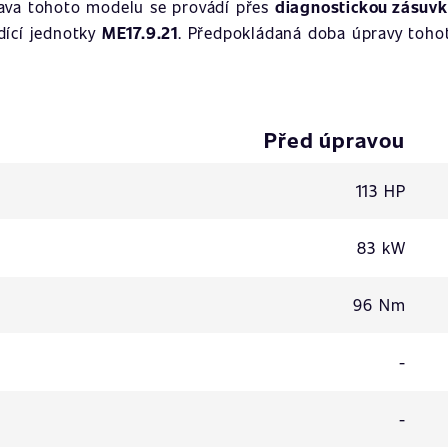
rava tohoto modelu se provádí přes
diagnostickou zásuv
ídící jednotky
ME17.9.21
. Předpokládaná doba úpravy tohot
Před úpravou
113 HP
83 kW
96 Nm
-
-