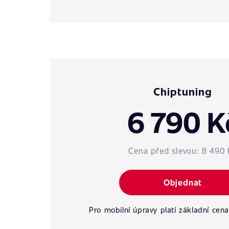
Chiptuning
6 790 K
Cena před slevou:
8 490 
Objednat
Pro mobilní úpravy platí základní cena