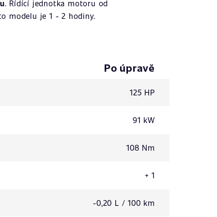
ku
. Řídící jednotka motoru od
o modelu je 1 - 2 hodiny.
Po úpravě
125 HP
91 kW
108 Nm
+ 1
-0,20 L / 100 km