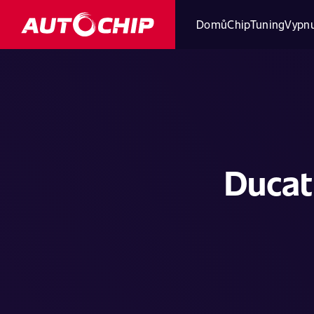
Domů
ChipTuning
Vypnu
Ducati