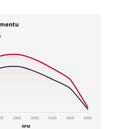
omentu
ě
00
2900
3500
4100
4800
5500
RPM