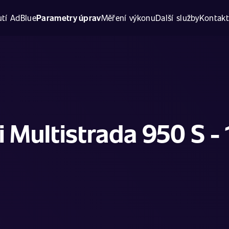
tí AdBlue
Parametry úprav
Měření výkonu
Další služby
Kontak
 Multistrada 950 S - 