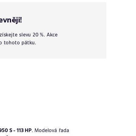
evněji!
získejte slevu 20 %. Akce
o tohoto pátku.
950 S - 113 HP
. Modelová řada