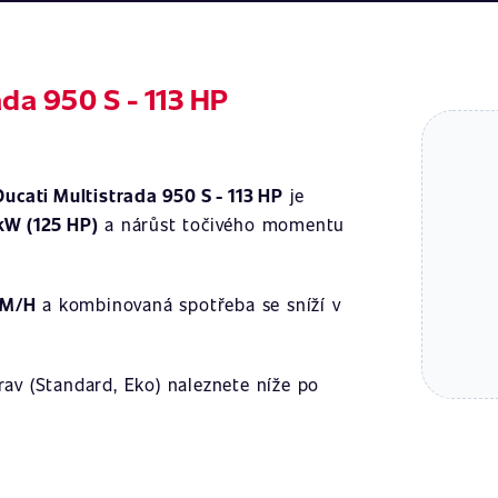
ada 950 S - 113 HP
Ducati Multistrada 950 S - 113 HP
je
kW (125 HP)
a nárůst točivého momentu
KM/H
a kombinovaná spotřeba se sníží v
av (Standard, Eko) naleznete níže po