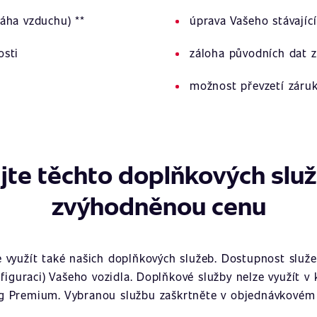
áha vzduchu) **
úprava Vašeho stávajíc
osti
záloha původních dat z
možnost převzetí záru
jte těchto doplňkových slu
zvýhodněnou cenu
využít také našich doplňkových služeb. Dostupnost služeb
figuraci) Vašeho vozidla. Doplňkové služby nelze využít v
g Premium. Vybranou službu zaškrtněte v objednávkovém 