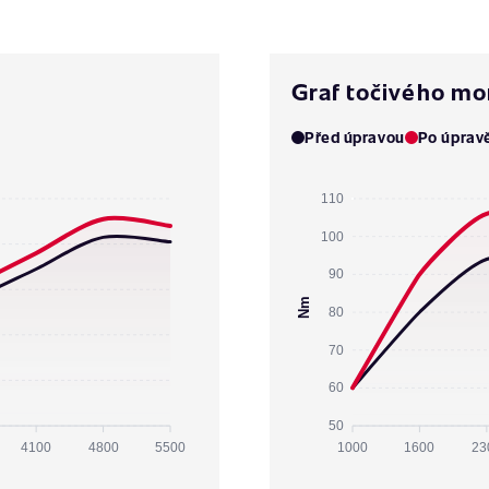
Graf točivého m
Před úpravou
Po úprav
110
100
90
Nm
80
70
60
50
4100
4800
5500
1000
1600
23