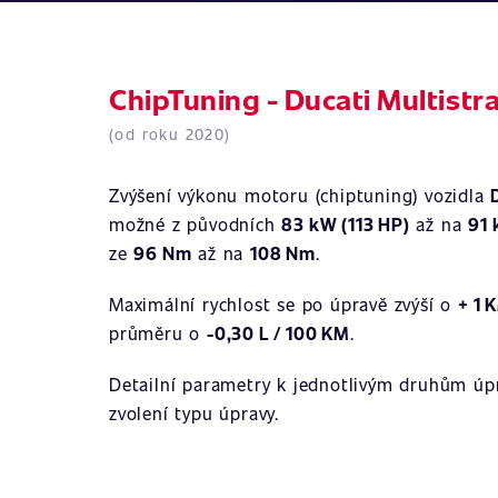
ChipTuning - Ducati Multistr
(od roku 2020)
Zvýšení výkonu motoru (chiptuning) vozidla
možné z původních
83 kW (113 HP)
až na
91 
ze
96 Nm
až na
108 Nm
.
Maximální rychlost se po úpravě zvýší o
+ 1 
průměru o
-0,30 L / 100 KM
.
Detailní parametry k jednotlivým druhům úpr
zvolení typu úpravy.