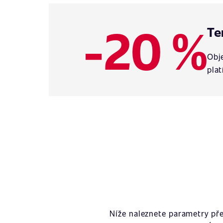
-20 %
Te
Obje
plat
Níže naleznete parametry př