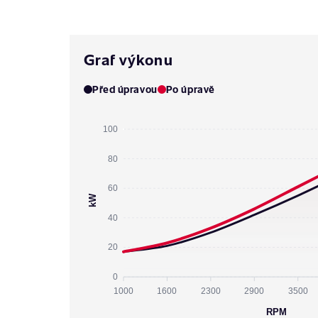
Graf výkonu
Před úpravou
Po úpravě
100
80
60
kW
40
20
0
1000
1600
2300
2900
3500
RPM