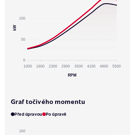
100
kW
50
0
1000
1600
2300
2900
3500
4100
4800
5500
RPM
Graf točivého momentu
Před úpravou
Po úpravě
160