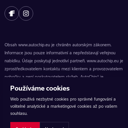
Obsah www.autochip.eu je chráněn autorským zákonem.
Informace jsou pouze informativní a nepředstavují veřejnou
nabídku. Údaje poskytují jednotliví partneři. www.autochip.eu je
zprostředkovatelem kontaktu mezi klientem a provozovatelem
pobočky a není poskytovatelem služeb. AutoChip® je
registrovaná ochranná známka Petra Kučery. Úpravy, které
Používáme cookies
nejsou označeny jako Premium, mohou vést k technické
Web používá nezbytné cookies pro správné fungování a
nezpůsobilosti vozidla k provozu na pozemních komunikacích.
volitelné analytické a marketingové cookies až po vašem
Přesné informace poskytuje vždy konkrétní provozovatel
souhlasu.
pobočky.