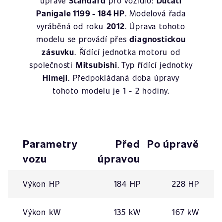
úpravě
Standard
pro vozidlo:
Ducati
Panigale 1199 - 184 HP
. Modelová řada
vyráběná od roku
2012
. Úprava tohoto
modelu se provádí přes
diagnostickou
zásuvku
. Řídící jednotka motoru od
společnosti
Mitsubishi
. Typ řídící jednotky
Himeji
. Předpokládaná doba úpravy
tohoto modelu je 1 - 2 hodiny.
Parametry
Před
Po úpravě
vozu
úpravou
Výkon HP
184 HP
228 HP
Výkon kW
135 kW
167 kW