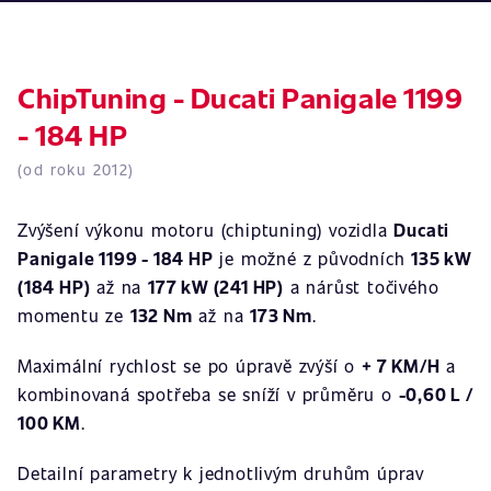
ChipTuning - Ducati Panigale 1199
- 184 HP
(od roku 2012)
Zvýšení výkonu motoru (chiptuning) vozidla
Ducati
Panigale 1199 - 184 HP
je možné z původních
135 kW
(184 HP)
až na
177 kW (241 HP)
a nárůst točivého
momentu ze
132 Nm
až na
173 Nm
.
Maximální rychlost se po úpravě zvýší o
+ 7 KM/H
a
kombinovaná spotřeba se sníží v průměru o
-0,60 L /
100 KM
.
Detailní parametry k jednotlivým druhům úprav