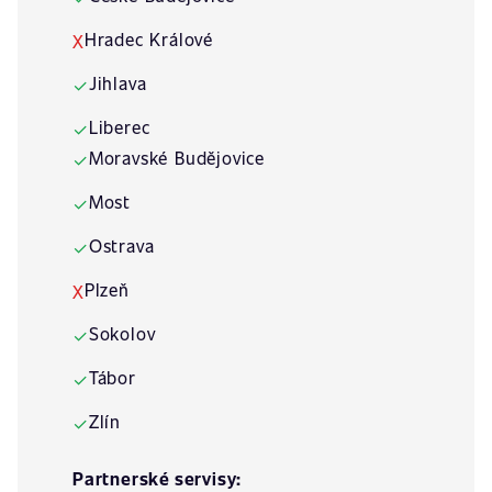
Hradec Králové
X
Jihlava
✓
Liberec
✓
Moravské Budějovice
✓
Most
✓
Ostrava
✓
Plzeň
X
Sokolov
✓
Tábor
✓
Zlín
✓
Partnerské servisy: