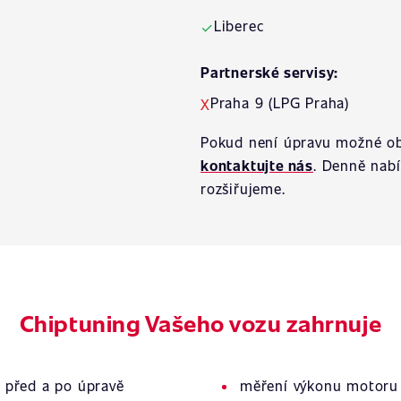
Liberec
✓
Partnerské servisy:
Praha 9 (LPG Praha)
X
Pokud není úpravu možné ob
kontaktujte nás
. Denně nab
rozšiřujeme.
Chiptuning Vašeho vozu zahrnuje
 před a po úpravě
měření výkonu motoru 