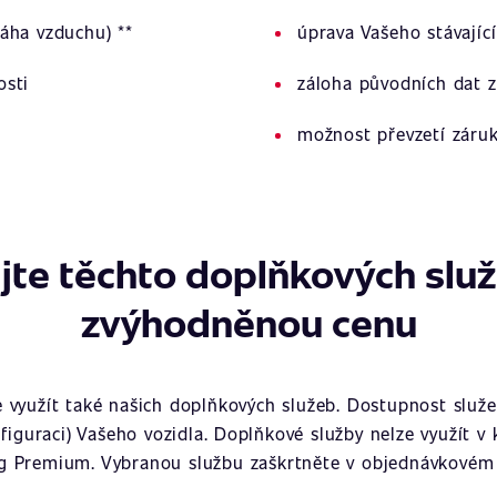
áha vzduchu) **
úprava Vašeho stávajíc
osti
záloha původních dat z
možnost převzetí záru
jte těchto doplňkových slu
zvýhodněnou cenu
využít také našich doplňkových služeb. Dostupnost služeb
figuraci) Vašeho vozidla. Doplňkové služby nelze využít v
g Premium. Vybranou službu zaškrtněte v objednávkovém 