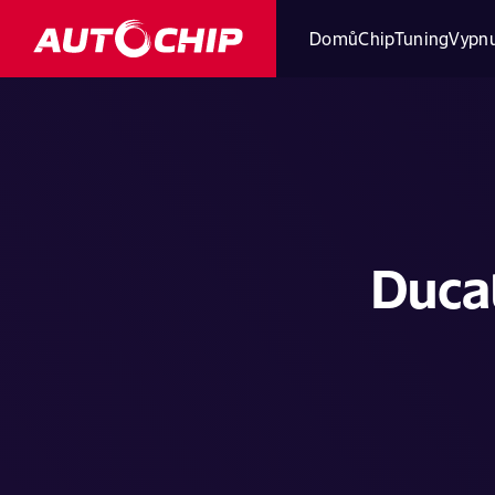
Domů
ChipTuning
Vypnu
Ducat