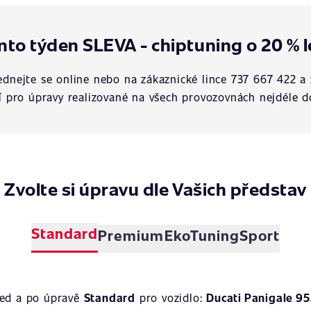
nto týden SLEVA - chiptuning o 20 % l
dnejte se online nebo na zákaznické lince 737 667 422 a 
í pro úpravy realizované na všech provozovnách nejdéle d
Zvolte si úpravu dle Vašich představ
Standard
Premium
EkoTuning
Sport
řed a po úpravě
Standard
pro vozidlo:
Ducati Panigale 95