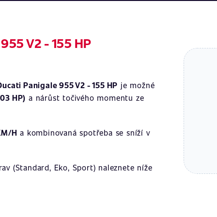
 955 V2 - 155 HP
Ducati Panigale 955 V2 - 155 HP
je možné
203 HP)
a nárůst točivého momentu ze
KM/H
a kombinovaná spotřeba se sníží v
av (Standard, Eko, Sport) naleznete níže