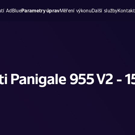
tí AdBlue
Parametry úprav
Měření výkonu
Další služby
Kontak
i Panigale 955 V2 - 