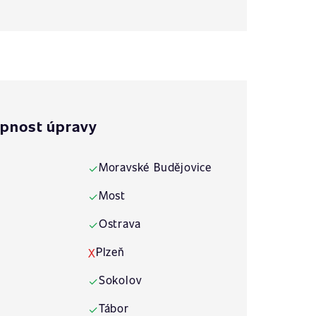
pnost úpravy
Moravské Budějovice
✓
Most
✓
Ostrava
✓
Plzeň
X
Sokolov
✓
Tábor
✓