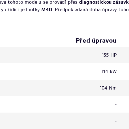
rava tohoto modelu se provádí přes
diagnostickou zásuv
 Typ řídící jednotky
M4D
. Předpokládaná doba úpravy tohot
Před úpravou
155 HP
114 kW
104 Nm
-
-