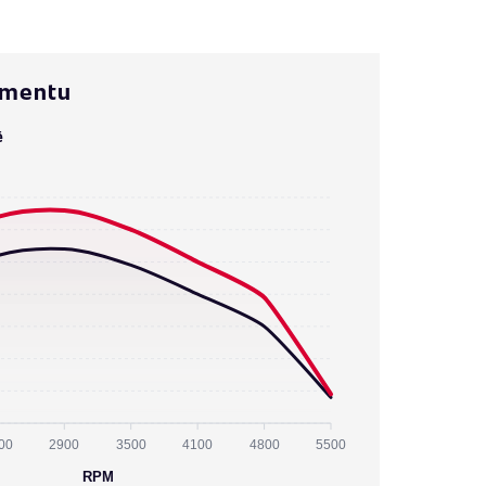
omentu
ě
00
2900
3500
4100
4800
5500
RPM