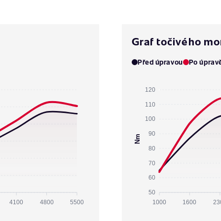
Graf točivého m
Před úpravou
Po úprav
120
110
100
90
Nm
80
70
60
50
4100
4800
5500
1000
1600
23