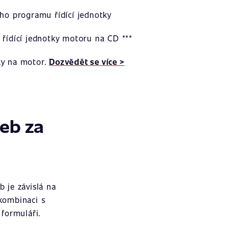
ího programu řídící jednotky
 řídící jednotky motoru na CD ***
ky na motor.
Dozvědět se více >
žeb za
 je závislá na
 kombinaci s
formuláři.