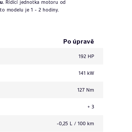
ku
. Řídící jednotka motoru od
o modelu je 1 - 2 hodiny.
Po úpravě
192 HP
141 kW
127 Nm
+ 3
-0,25 L / 100 km