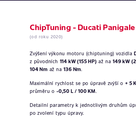
ChipTuning - Ducati Panigale
(od roku 2020)
Zvýšení výkonu motoru (chiptuning) vozidla
z původních
114 kW (155 HP)
až na
149 kW (
104 Nm
až na
136 Nm
.
Maximální rychlost se po úpravě zvýší o
+ 5 
průměru o
-0,50 L / 100 KM
.
Detailní parametry k jednotlivým druhům úpr
po zvolení typu úpravy.