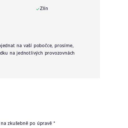
Zlín
✓
jednat na vaší pobočce, prosíme,
ídku na jednotlivých provozovnách
na zkušebně po úpravě *