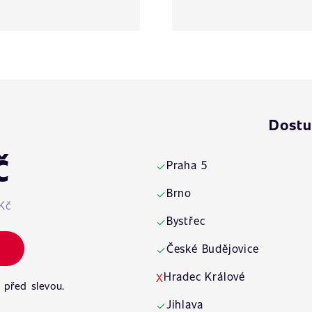
Dostu
č
Praha 5
✓
Brno
✓
Kč
Bystřec
✓
České Budějovice
✓
Hradec Králové
X
 před slevou.
Jihlava
✓