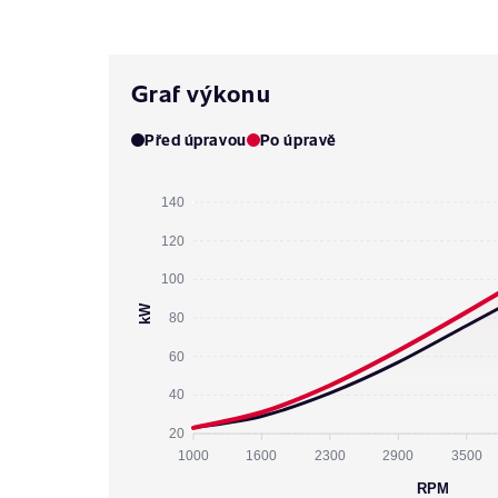
Graf výkonu
Před úpravou
Po úpravě
140
120
100
kW
80
60
40
20
1000
1600
2300
2900
3500
RPM