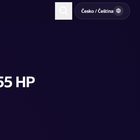
t
Česko / Čeština
155 HP