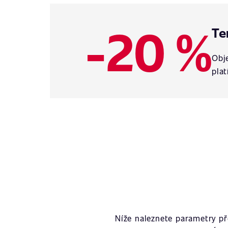
-20 %
Te
Obje
plat
Níže naleznete parametry p