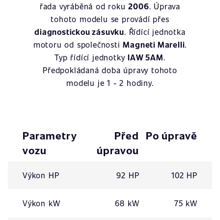
řada vyráběná od roku
2006
. Úprava
tohoto modelu se provádí přes
diagnostickou zásuvku
. Řídící jednotka
motoru od společnosti
Magneti Marelli
.
Typ řídící jednotky
IAW 5AM
.
Předpokládaná doba úpravy tohoto
modelu je 1 - 2 hodiny.
Parametry
Před
Po úpravě
vozu
úpravou
Výkon HP
92 HP
102 HP
Výkon kW
68 kW
75 kW