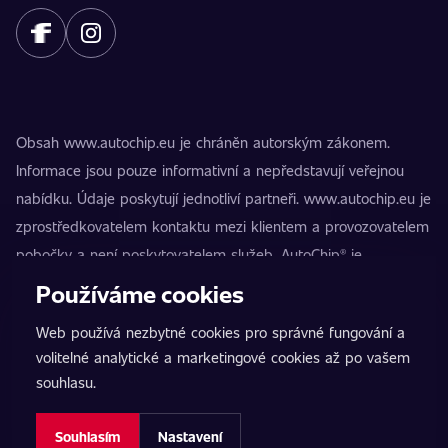
Obsah www.autochip.eu je chráněn autorským zákonem.
Informace jsou pouze informativní a nepředstavují veřejnou
nabídku. Údaje poskytují jednotliví partneři. www.autochip.eu je
zprostředkovatelem kontaktu mezi klientem a provozovatelem
pobočky a není poskytovatelem služeb. AutoChip® je
registrovaná ochranná známka Petra Kučery. Úpravy, které
Používáme cookies
nejsou označeny jako Premium, mohou vést k technické
Web používá nezbytné cookies pro správné fungování a
nezpůsobilosti vozidla k provozu na pozemních komunikacích.
volitelné analytické a marketingové cookies až po vašem
Přesné informace poskytuje vždy konkrétní provozovatel
souhlasu.
pobočky.
Nastavení cookies
Souhlasím
Nastavení