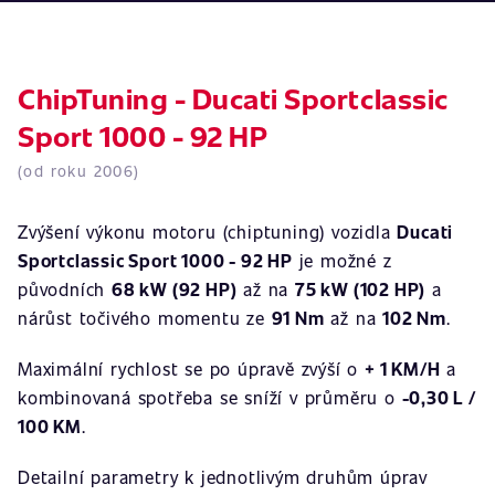
ChipTuning - Ducati Sportclassic
Sport 1000 - 92 HP
(od roku 2006)
Zvýšení výkonu motoru (chiptuning) vozidla
Ducati
Sportclassic Sport 1000 - 92 HP
je možné z
původních
68 kW (92 HP)
až na
75 kW (102 HP)
a
nárůst točivého momentu ze
91 Nm
až na
102 Nm
.
Maximální rychlost se po úpravě zvýší o
+ 1 KM/H
a
kombinovaná spotřeba se sníží v průměru o
-0,30 L /
100 KM
.
Detailní parametry k jednotlivým druhům úprav