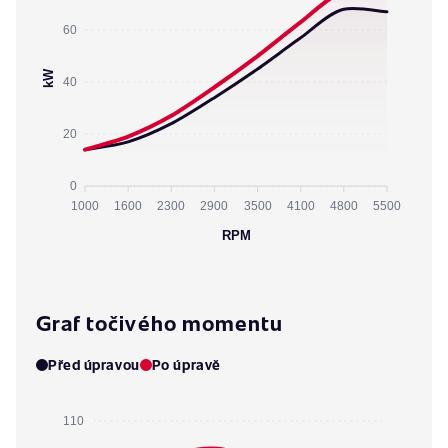
60
kW
40
20
0
1000
1600
2300
2900
3500
4100
4800
5500
RPM
Graf točivého momentu
Před úpravou
Po úpravě
110