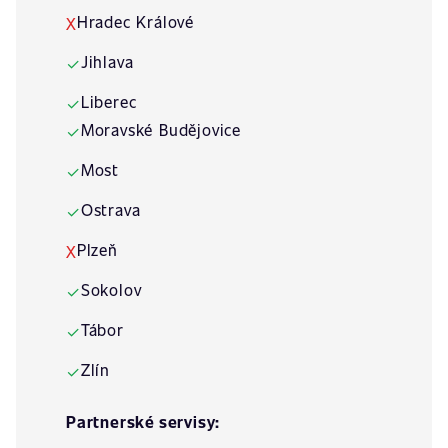
Hradec Králové
X
Jihlava
✓
Liberec
✓
Moravské Budějovice
✓
Most
✓
Ostrava
✓
Plzeň
X
Sokolov
✓
Tábor
✓
Zlín
✓
Partnerské servisy: