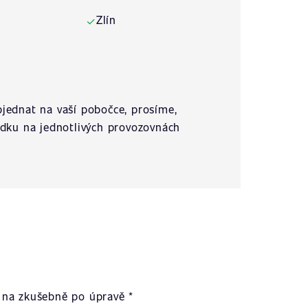
Zlín
✓
jednat na vaší pobočce, prosíme,
ídku na jednotlivých provozovnách
na zkušebně po úpravě *