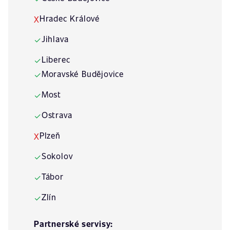
Hradec Králové
X
Jihlava
✓
Liberec
✓
Moravské Budějovice
✓
Most
✓
Ostrava
✓
Plzeň
X
Sokolov
✓
Tábor
✓
Zlín
✓
Partnerské servisy: