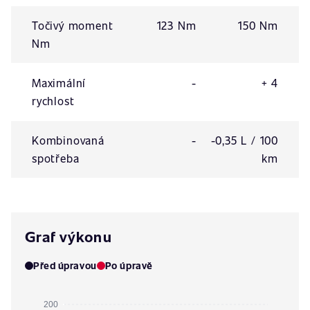
Točivý moment
123 Nm
150 Nm
Nm
Maximální
-
+ 4
rychlost
Kombinovaná
-
-0,35 L / 100
spotřeba
km
Graf výkonu
Před úpravou
Po úpravě
200