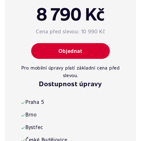
8 790 Kč
Cena před slevou:
10 990 Kč
Objednat
Pro mobilní úpravy platí základní cena před
slevou.
Dostupnost úpravy
Praha 5
✓
Brno
✓
Bystřec
✓
České Budějovice
✓