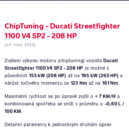
ChipTuning - Ducati Streetfighter
1100 V4 SP2 - 208 HP
(od roku 2023)
Zvýšení výkonu motoru (chiptuning) vozidla
Ducati
Streetfighter 1100 V4 SP2 - 208 HP
je možné z
původních
153 kW (208 HP)
až na
195 kW (265 HP)
a
nárůst točivého momentu ze
123 Nm
až na
161 Nm
.
Maximální rychlost se po úpravě zvýší o
+ 7 KM/H
a
kombinovaná spotřeba se sníží v průměru o
-0,60 L /
100 KM
.
Detailní parametry k jednotlivým druhům úprav