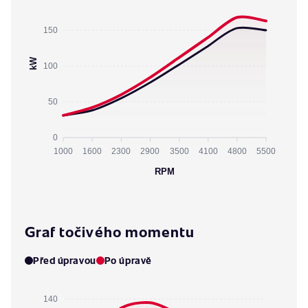
150
kW
100
50
0
1000
1600
2300
2900
3500
4100
4800
5500
RPM
Graf točivého momentu
Před úpravou
Po úpravě
140