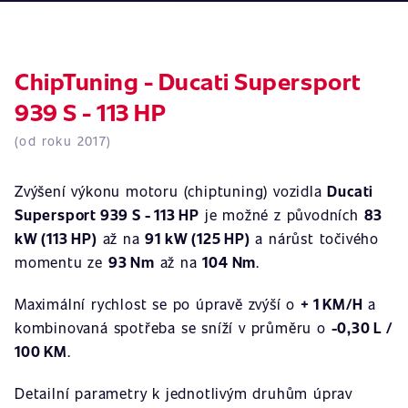
ChipTuning - Ducati Supersport
939 S - 113 HP
(od roku 2017)
Zvýšení výkonu motoru (chiptuning) vozidla
Ducati
Supersport 939 S - 113 HP
je možné z původních
83
kW (113 HP)
až na
91 kW (125 HP)
a nárůst točivého
momentu ze
93 Nm
až na
104 Nm
.
Maximální rychlost se po úpravě zvýší o
+ 1 KM/H
a
kombinovaná spotřeba se sníží v průměru o
-0,30 L /
100 KM
.
Detailní parametry k jednotlivým druhům úprav