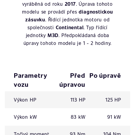
vyráběná od roku
2017
. Úprava tohoto
modelu se provádí přes
diagnostickou
zásuvku
. Řídící jednotka motoru od
společnosti
Continental
. Typ řídící
jednotky
M3D
. Předpokládaná doba
úpravy tohoto modelu je 1 - 2 hodiny.
Parametry
Před
Po úpravě
vozu
úpravou
Výkon HP
113 HP
125 HP
Výkon kW
83 kW
91 kW
Točivý moment
93 Nm
104 Nm