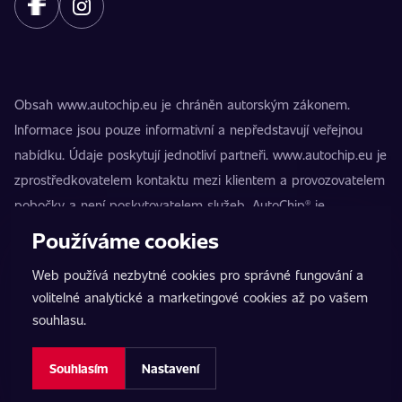
Obsah www.autochip.eu je chráněn autorským zákonem.
Informace jsou pouze informativní a nepředstavují veřejnou
nabídku. Údaje poskytují jednotliví partneři. www.autochip.eu je
zprostředkovatelem kontaktu mezi klientem a provozovatelem
pobočky a není poskytovatelem služeb. AutoChip® je
registrovaná ochranná známka Petra Kučery. Úpravy, které
Používáme cookies
nejsou označeny jako Premium, mohou vést k technické
Web používá nezbytné cookies pro správné fungování a
nezpůsobilosti vozidla k provozu na pozemních komunikacích.
volitelné analytické a marketingové cookies až po vašem
Přesné informace poskytuje vždy konkrétní provozovatel
souhlasu.
pobočky.
Nastavení cookies
Souhlasím
Nastavení