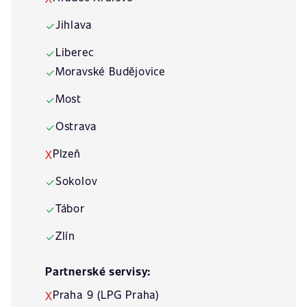
Jihlava
✓
Liberec
✓
Moravské Budějovice
✓
Most
✓
Ostrava
✓
Plzeň
X
Sokolov
✓
Tábor
✓
Zlín
✓
Partnerské servisy:
Praha 9 (LPG Praha)
X