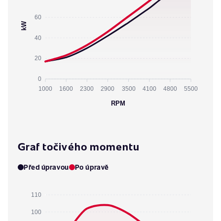
60
kW
40
20
0
1000
1600
2300
2900
3500
4100
4800
5500
RPM
Graf točivého momentu
Před úpravou
Po úpravě
110
100