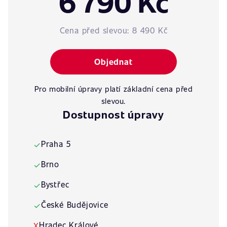
6 790 Kč
Cena před slevou:
8 490 Kč
Objednat
Pro mobilní úpravy platí základní cena před
slevou.
Dostupnost úpravy
Praha 5
✓
Brno
✓
Bystřec
✓
České Budějovice
✓
Hradec Králové
X