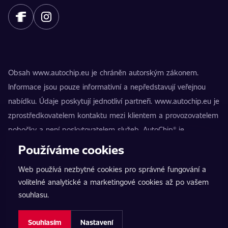
Obsah www.autochip.eu je chráněn autorským zákonem.
Informace jsou pouze informativní a nepředstavují veřejnou
nabídku. Údaje poskytují jednotliví partneři. www.autochip.eu je
zprostředkovatelem kontaktu mezi klientem a provozovatelem
pobočky a není poskytovatelem služeb. AutoChip® je
registrovaná ochranná známka Petra Kučery. Úpravy, které
Používáme cookies
nejsou označeny jako Premium, mohou vést k technické
Web používá nezbytné cookies pro správné fungování a
nezpůsobilosti vozidla k provozu na pozemních komunikacích.
volitelné analytické a marketingové cookies až po vašem
Přesné informace poskytuje vždy konkrétní provozovatel
souhlasu.
pobočky.
Nastavení cookies
Souhlasím
Nastavení