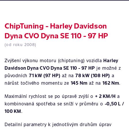
ChipTuning - Harley Davidson
Dyna CVO Dyna SE 110 - 97 HP
(od roku 2008)
Zvýšení výkonu motoru (chiptuning) vozidla
Harley
Davidson Dyna CVO Dyna SE 110 - 97 HP
je možné z
původních
71 kW (97 HP)
až na
78 kW (108 HP)
a
nárůst točivého momentu ze
145 Nm
až na
162 Nm
.
Maximální rychlost se po úpravě zvýší o
+ 2 KM/H
a
kombinovaná spotřeba se sníží v průměru o
-0,50 L /
100 KM
.
Detailní parametry k jednotlivým druhům úprav