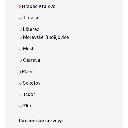
Hradec Králové
X
Jihlava
✓
Liberec
✓
Moravské Budějovice
✓
Most
✓
Ostrava
✓
Plzeň
X
Sokolov
✓
Tábor
✓
Zlín
✓
Partnerské servisy: