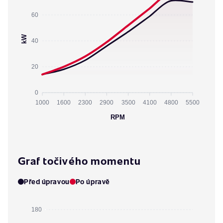
60
kW
40
20
0
1000
1600
2300
2900
3500
4100
4800
5500
RPM
Graf točivého momentu
Před úpravou
Po úpravě
180