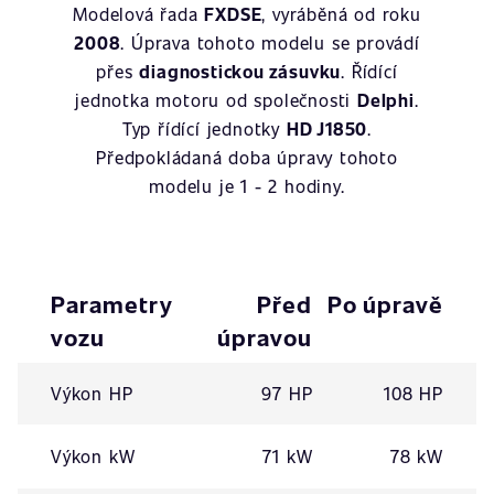
Modelová řada
FXDSE
, vyráběná od roku
2008
. Úprava tohoto modelu se provádí
přes
diagnostickou zásuvku
. Řídící
jednotka motoru od společnosti
Delphi
.
Typ řídící jednotky
HD J1850
.
Předpokládaná doba úpravy tohoto
modelu je 1 - 2 hodiny.
Parametry
Před
Po úpravě
vozu
úpravou
Výkon HP
97 HP
108 HP
Výkon kW
71 kW
78 kW