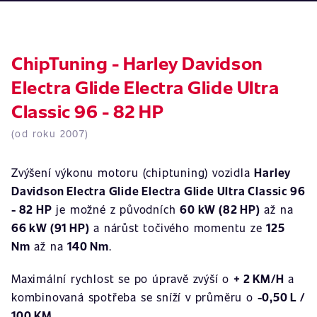
ChipTuning - Harley Davidson
Electra Glide Electra Glide Ultra
Classic 96 - 82 HP
(od roku 2007)
Zvýšení výkonu motoru (chiptuning) vozidla
Harley
Davidson Electra Glide Electra Glide Ultra Classic 96
- 82 HP
je možné z původních
60 kW (82 HP)
až na
66 kW (91 HP)
a nárůst točivého momentu ze
125
Nm
až na
140 Nm
.
Maximální rychlost se po úpravě zvýší o
+ 2 KM/H
a
kombinovaná spotřeba se sníží v průměru o
-0,50 L /
100 KM
.