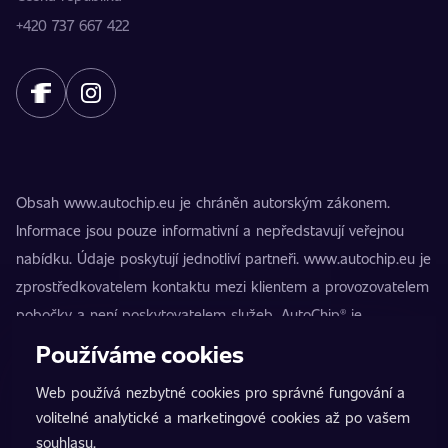
+420 737 667 422
Obsah www.autochip.eu je chráněn autorským zákonem.
Informace jsou pouze informativní a nepředstavují veřejnou
nabídku. Údaje poskytují jednotliví partneři. www.autochip.eu je
zprostředkovatelem kontaktu mezi klientem a provozovatelem
pobočky a není poskytovatelem služeb. AutoChip® je
registrovaná ochranná známka Petra Kučery. Úpravy, které
Používáme cookies
nejsou označeny jako Premium, mohou vést k technické
Web používá nezbytné cookies pro správné fungování a
nezpůsobilosti vozidla k provozu na pozemních komunikacích.
volitelné analytické a marketingové cookies až po vašem
Přesné informace poskytuje vždy konkrétní provozovatel
souhlasu.