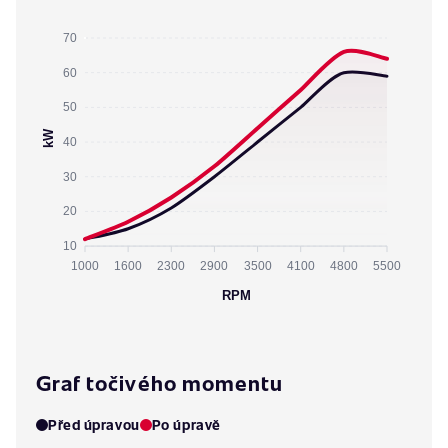
70
60
50
kW
40
30
20
10
1000
1600
2300
2900
3500
4100
4800
5500
RPM
Graf točivého momentu
Před úpravou
Po úpravě