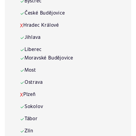
Bystřec
✓
České Budějovice
✓
Hradec Králové
X
Jihlava
✓
Liberec
✓
Moravské Budějovice
✓
Most
✓
Ostrava
✓
Plzeň
X
Sokolov
✓
Tábor
✓
Zlín
✓