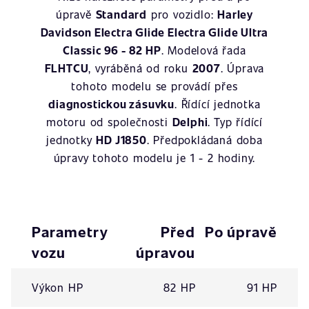
úpravě
Standard
pro vozidlo:
Harley
Davidson Electra Glide Electra Glide Ultra
Classic 96 - 82 HP
. Modelová řada
FLHTCU
, vyráběná od roku
2007
. Úprava
tohoto modelu se provádí přes
diagnostickou zásuvku
. Řídící jednotka
motoru od společnosti
Delphi
. Typ řídící
jednotky
HD J1850
. Předpokládaná doba
úpravy tohoto modelu je 1 - 2 hodiny.
Parametry
Před
Po úpravě
vozu
úpravou
Výkon HP
82 HP
91 HP