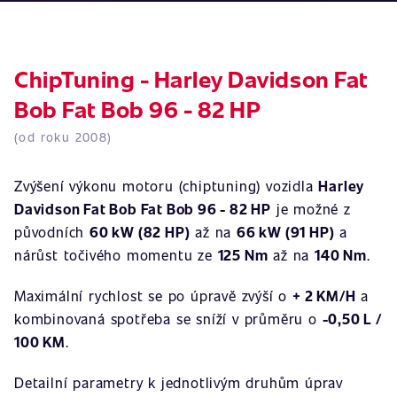
ChipTuning - Harley Davidson Fat
Bob Fat Bob 96 - 82 HP
(od roku 2008)
Zvýšení výkonu motoru (chiptuning) vozidla
Harley
Davidson Fat Bob Fat Bob 96 - 82 HP
je možné z
původních
60 kW (82 HP)
až na
66 kW (91 HP)
a
nárůst točivého momentu ze
125 Nm
až na
140 Nm
.
Maximální rychlost se po úpravě zvýší o
+ 2 KM/H
a
kombinovaná spotřeba se sníží v průměru o
-0,50 L /
100 KM
.
Detailní parametry k jednotlivým druhům úprav