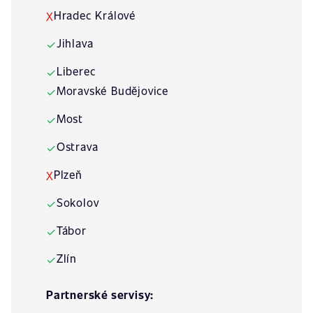
Hradec Králové
X
Jihlava
✓
Liberec
✓
Moravské Budějovice
✓
Most
✓
Ostrava
✓
Plzeň
X
Sokolov
✓
Tábor
✓
Zlín
✓
Partnerské servisy: