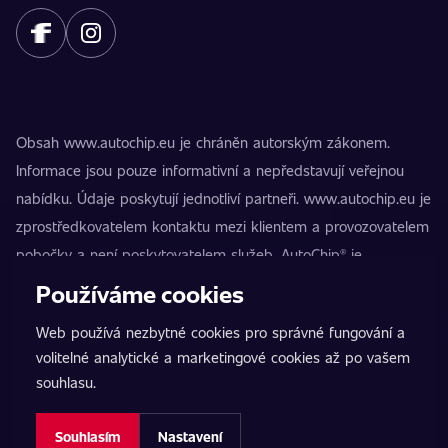
Obsah www.autochip.eu je chráněn autorským zákonem.
Informace jsou pouze informativní a nepředstavují veřejnou
nabídku. Údaje poskytují jednotliví partneři. www.autochip.eu je
zprostředkovatelem kontaktu mezi klientem a provozovatelem
pobočky a není poskytovatelem služeb. AutoChip® je
registrovaná ochranná známka Petra Kučery. Úpravy, které
Používáme cookies
nejsou označeny jako Premium, mohou vést k technické
Web používá nezbytné cookies pro správné fungování a
nezpůsobilosti vozidla k provozu na pozemních komunikacích.
volitelné analytické a marketingové cookies až po vašem
Přesné informace poskytuje vždy konkrétní provozovatel
souhlasu.
pobočky.
Nastavení cookies
Souhlasím
Nastavení