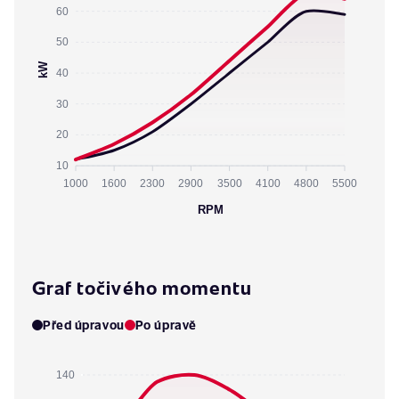
60
50
kW
40
30
20
10
1000
1600
2300
2900
3500
4100
4800
5500
RPM
Graf točivého momentu
Před úpravou
Po úpravě
140