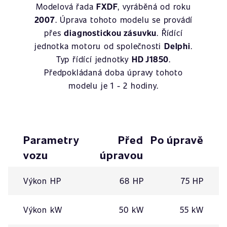
Modelová řada
FXDF
, vyráběná od roku
2007
. Úprava tohoto modelu se provádí
přes
diagnostickou zásuvku
. Řídící
jednotka motoru od společnosti
Delphi
.
Typ řídící jednotky
HD J1850
.
Předpokládaná doba úpravy tohoto
modelu je 1 - 2 hodiny.
Parametry
Před
Po úpravě
vozu
úpravou
Výkon HP
68 HP
75 HP
Výkon kW
50 kW
55 kW