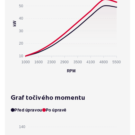
50
40
kW
30
20
10
1000
1600
2300
2900
3500
4100
4800
5500
RPM
Graf točivého momentu
Před úpravou
Po úpravě
140