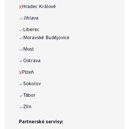
Hradec Králové
X
Jihlava
✓
Liberec
✓
Moravské Budějovice
✓
Most
✓
Ostrava
✓
Plzeň
X
Sokolov
✓
Tábor
✓
Zlín
✓
Partnerské servisy: