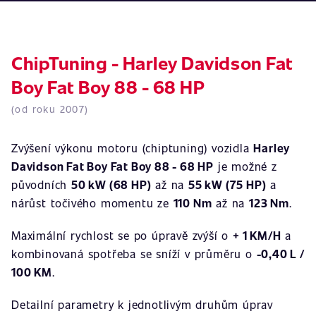
ChipTuning - Harley Davidson Fat
Boy Fat Boy 88 - 68 HP
(od roku 2007)
Zvýšení výkonu motoru (chiptuning) vozidla
Harley
Davidson Fat Boy Fat Boy 88 - 68 HP
je možné z
původních
50 kW (68 HP)
až na
55 kW (75 HP)
a
nárůst točivého momentu ze
110 Nm
až na
123 Nm
.
Maximální rychlost se po úpravě zvýší o
+ 1 KM/H
a
kombinovaná spotřeba se sníží v průměru o
-0,40 L /
100 KM
.
Detailní parametry k jednotlivým druhům úprav