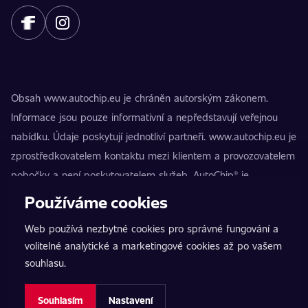
Obsah www.autochip.eu je chráněn autorským zákonem.
Informace jsou pouze informativní a nepředstavují veřejnou
nabídku. Údaje poskytují jednotliví partneři. www.autochip.eu je
zprostředkovatelem kontaktu mezi klientem a provozovatelem
pobočky a není poskytovatelem služeb. AutoChip® je
registrovaná ochranná známka Petra Kučery. Úpravy, které
Používáme cookies
nejsou označeny jako Premium, mohou vést k technické
Web používá nezbytné cookies pro správné fungování a
nezpůsobilosti vozidla k provozu na pozemních komunikacích.
volitelné analytické a marketingové cookies až po vašem
Přesné informace poskytuje vždy konkrétní provozovatel
souhlasu.
pobočky.
Nastavení cookies
Souhlasím
Nastavení