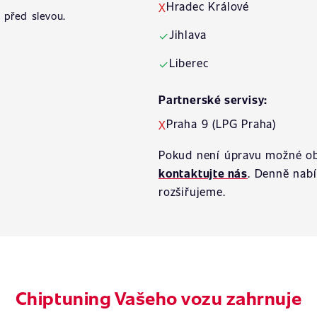
Hradec Králové
X
 před slevou.
Jihlava
✓
Liberec
✓
Partnerské servisy:
Praha 9 (LPG Praha)
X
Pokud není úpravu možné ob
kontaktujte nás
. Denně nab
rozšiřujeme.
Chiptuning Vašeho vozu zahrnuje