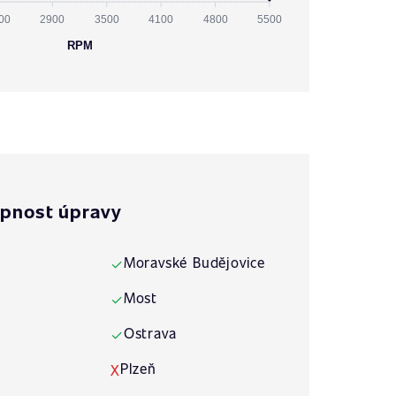
00
2900
3500
4100
4800
5500
RPM
pnost úpravy
Moravské Budějovice
✓
Most
✓
Ostrava
✓
Plzeň
X