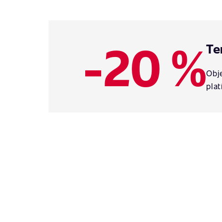
-20 %
Te
Obje
plat