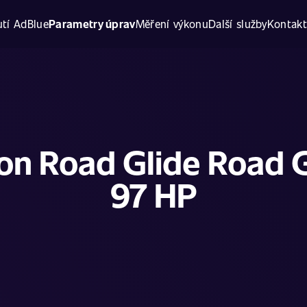
tí AdBlue
Parametry úprav
Měření výkonu
Další služby
Kontak
on Road Glide Road G
97 HP