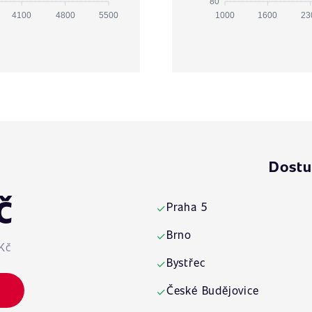
80
4100
4800
5500
1000
1600
23
Dostu
č
Praha 5
✓
Brno
✓
Kč
Bystřec
✓
České Budějovice
✓