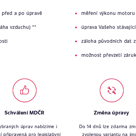
 před a po úpravě
měření výkonu motoru 
áha vzduchu) **
úprava Vašeho stávajíc
osti
záloha původních dat z
možnost převzetí záru
Schválení MDČR
Změna úpravy
ybraných úprav nabízíme i
Do 14 dnů lze zdarma zm
í připravená pro legislativní
zvolenou variantu na jin