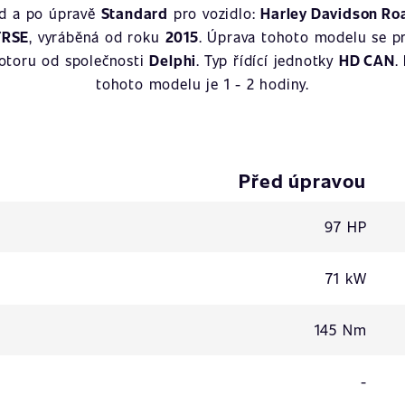
ed a po úpravě
Standard
pro vozidlo:
Harley Davidson Roa
TRSE
, vyráběná od roku
2015
. Úprava tohoto modelu se p
motoru od společnosti
Delphi
. Typ řídící jednotky
HD CAN
.
tohoto modelu je 1 - 2 hodiny.
Před úpravou
97 HP
71 kW
145 Nm
-