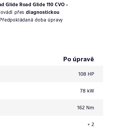
d Glide Road Glide 110 CVO -
rovádí přes
diagnostickou
 Předpokládaná doba úpravy
Po úpravě
108 HP
78 kW
162 Nm
+ 2