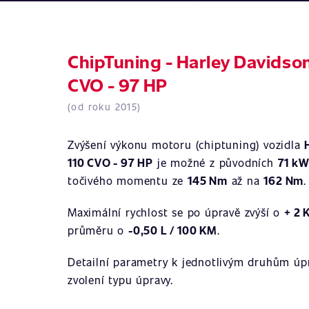
ChipTuning - Harley Davidson
CVO - 97 HP
(od roku 2015)
Zvýšení výkonu motoru (chiptuning) vozidla
110 CVO - 97 HP
je možné z původních
71 kW
točivého momentu ze
145 Nm
až na
162 Nm
.
Maximální rychlost se po úpravě zvýší o
+ 2 
průměru o
-0,50 L / 100 KM
.
Detailní parametry k jednotlivým druhům úpr
zvolení typu úpravy.