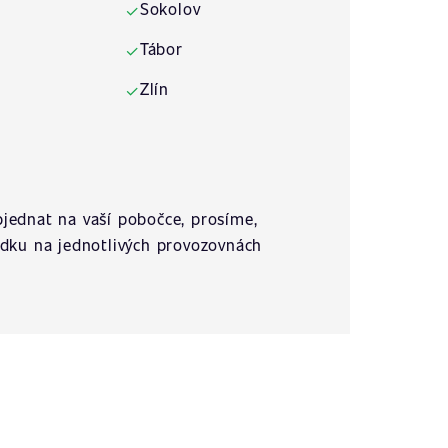
Sokolov
✓
Tábor
✓
Zlín
✓
jednat na vaší pobočce, prosíme,
ídku na jednotlivých provozovnách