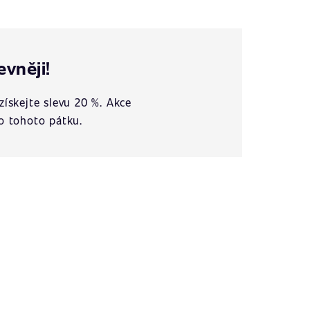
evněji!
získejte slevu 20 %. Akce
o tohoto pátku.