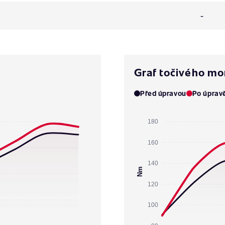
-
Graf točivého m
Před úpravou
Po úprav
180
160
140
Nm
120
100