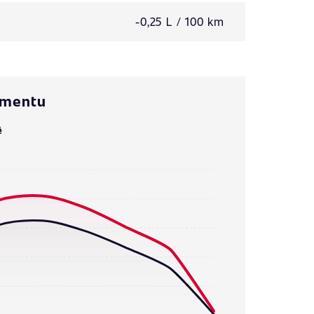
-0,25 L / 100 km
omentu
ě