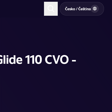
t
Česko / Čeština
lide 110 CVO -