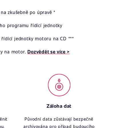
na zkušebně po úpravě *
ího programu řídící jednotky
 řídící jednotky motoru na CD ***
ky na motor.
Dozvědět se více >
Záloha dat
ěnit
Původní data zůstávají bezpečně
ou.
archivována pro případ budoucího