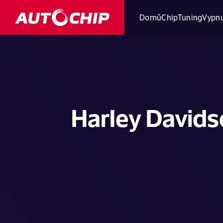
Domů
ChipTuning
Vypnu
Harley Davids