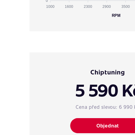
0
1000
1600
2300
2900
3500
RPM
Chiptuning
5 590 K
Cena před slevou:
6 990 
Objednat